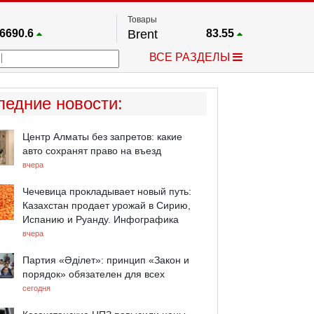
Товары
6690.6
Brent
83.55
67.17
Платина
1759.6
ВСЕ РАЗДЕЛЫ
4036.9
Газ
2.662
25668
Медь
6.591
757.64
Серебро
63.499
ледние новости
:
4595.2
Золото
4399.7
Центр Алматы без запретов: какие
авто сохранят право на въезд
вчера
Чечевица прокладывает новый путь:
Казахстан продает урожай в Сирию,
Испанию и Руанду. Инфографика
вчера
Партия «Әділет»: принцип «Закон и
порядок» обязателен для всех
сегодня