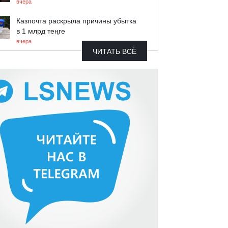
вчера
Казпочта раскрыла причины убытка
в 1 млрд теңге
вчера
ЧИТАТЬ ВСЁ