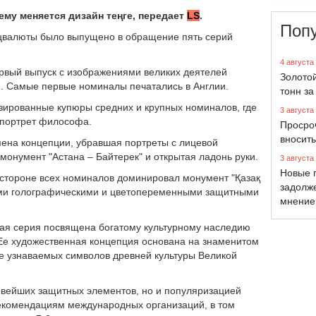
ему меняется дизайн теңге, передает
LS
.
Поп
ацвалюты было выпущено в обращение пять серий
4 августа
ервый выпуск с изображениями великих деятелей
Золото
). Самые первые номиналы печатались в Англии.
тонн за
зированные купюры средних и крупных номиналов, где
3 августа
 портрет философа.
Просро
вносить
ена концепции, убравшая портреты с лицевой
онумент "Астана – Байтерек" и открытая ладонь руки.
3 августа
Новые 
й стороне всех номиналов доминировал монумент "Қазақ
задолж
ими голографическими и цветопеременными защитными
мнение
овая серия посвящена богатому культурному наследию
 Ее художественная концепция основана на знаменитом
ее узнаваемых символов древней культуры Великой
овейших защитных элементов, но и популяризацией
 рекомендациям международных организаций, в том