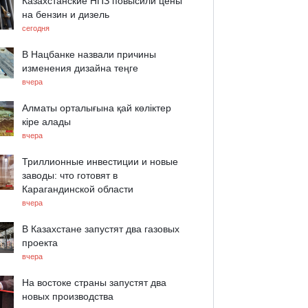
Казахстанские НПЗ повысили цены
на бензин и дизель
сегодня
В Нацбанке назвали причины
изменения дизайна теңге
вчера
Алматы орталығына қай көліктер
кіре алады
вчера
Триллионные инвестиции и новые
заводы: что готовят в
Карагандинской области
вчера
В Казахстане запустят два газовых
проекта
вчера
На востоке страны запустят два
новых производства