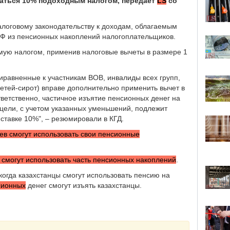
гаться 10% подоходным налогом, передает
LS
со
алоговому законодательству к доходам, облагаемым
Ф из пенсионных накоплений налогоплательщиков.
мую налогом, применив налоговые вычеты в размере 1
иравненные к участникам ВОВ, инвалиды всех групп,
етей-сирот) вправе дополнительно применить вычет в
тветственно, частичное изъятие пенсионных денег на
цели, с учетом указанных уменьшений, подлежит
тавке 10%", – резюмировали в КГД.
цев смогут использовать свои пенсионные
в смогут использовать часть пенсионных накоплений
.
огда казахстанцы смогут использовать пенсию на
сионных
денег смогут изъять казахстанцы.