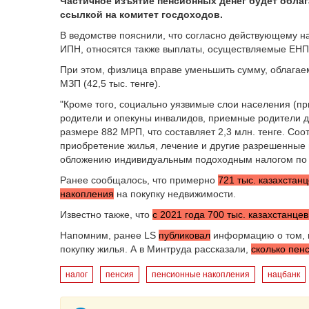
Частичное изъятие пенсионных денег будет обла
ссылкой на комитет госдоходов.
В ведомстве пояснили, что согласно действующему н
ИПН, относятся также выплаты, осуществляемые ЕНП
При этом, физлица вправе уменьшить сумму, облагае
МЗП (42,5 тыс. тенге).
"Кроме того, социально уязвимые слои населения (пр
родители и опекуны инвалидов, приемные родители д
размере 882 МРП, что составляет 2,3 млн. тенге. Соо
приобретение жилья, лечение и другие разрешенные 
обложению индивидуальным подоходным налогом по с
Ранее сообщалось, что примерно
721 тыс. казахстан
накопления
на покупку недвижимости.
Известно также, что
с 2021 года 700 тыс. казахстанце
Напомним, ранее LS
публиковал
информацию о том, к
покупку жилья. А в Минтруда рассказали,
сколько
пен
налог
пенсия
пенсионные накопления
нацбанк