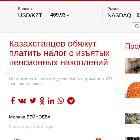
Валюта
Рынки
USD/KZT
469.93
NASDAQ
2
RUB/KZT
5.71
FTSE 100
EUR/KZT
541.64
DOW Ind
5
HKSE
По данным нац. банка РК
Казахстанцев обяжут
S&P 500
7
Пос
NYSE
2
платить налог с изъятых
пенсионных накоплений
Использовать свои средства смогут примерно 721
тыс. вкладчиков
Милана БЕЙНОЕВА
8 сентября 2020 года