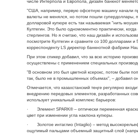
числе Интерпола и Европола, дизайн банкнот меняется
"США, например, первую офсетную машину начали при
валюты не менялся, но потом пошли супердоллары, по
долларовой купюре есть так называемая "нить моушен
Култегин. Это было одномоментно практически, когда 
стерлингов. Но я считаю, что наш дизайн и использо
посмотрите Култегин и сравните со 100 долларами и 5
корреспонденту LS директор банкнотной фабрики На
При этом спикер добавил, что за всю историю произв
осуществлены с применением специальных производ
"В основном это был цветной ксерокс, потом были поп
так, было не в промышленных объемах", – добавил он
Отмечается, что казахстанский теңге регулярно вхо
внедрению передовых элементов, разработанных сов
использует уникальный комплекс барьеров:
· Элемент SPARK® – оптически переменная краск
цвет при изменении угла наклона купюры.
· Золотое интаглио (Intaglio) – метод высокорелье
ощутимый пальцами объемный защитный слой (наприм