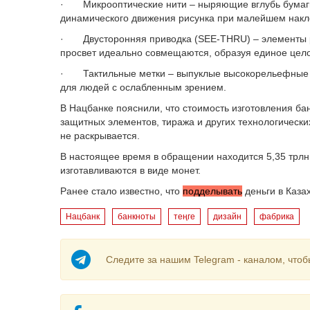
· Микрооптические нити – ныряющие вглубь бумаги
динамического движения рисунка при малейшем накл
· Двусторонняя приводка (SEE-THRU) – элементы ри
просвет идеально совмещаются, образуя единое цел
· Тактильные метки – выпуклые высокорельефные э
для людей с ослабленным зрением.
В Нацбанке пояснили, что стоимость изготовления ба
защитных элементов, тиража и других технологическ
не раскрывается.
В настоящее время в обращении находится 5,35 трлн 
изготавливаются в виде монет.
Ранее стало известно, что
подделывать
деньги в Каза
Нацбанк
банкноты
теңге
дизайн
фабрика
Следите за нашим Telegram - каналом, чтоб