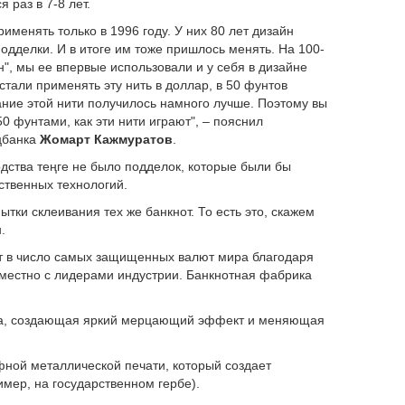
 раз в 7-8 лет.
менять только в 1996 году. У них 80 лет дизайн
дделки. И в итоге им тоже пришлось менять. На 100-
", мы ее впервые использовали и у себя в дизайне
стали применять эту нить в доллар, в 50 фунтов
вание этой нити получилось намного лучше. Поэтому вы
0 фунтами, как эти нити играют", – пояснил
цбанка
Жомарт Кажмуратов
.
одства теңге не было подделок, которые были бы
ственных технологий.
ытки склеивания тех же банкнот. То есть это, скажем
.
дит в число самых защищенных валют мира благодаря
местно с лидерами индустрии. Банкнотная фабрика
а, создающая яркий мерцающий эффект и меняющая
фной металлической печати, который создает
ер, на государственном гербе).