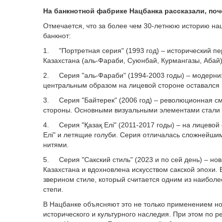
На банкнотной фабрике Нацбанка рассказали, поч
Отмечается, что за более чем 30-летнюю историю н
банкнот:
1. "Портретная серия" (1993 год) – исторический п
Казахстана (аль-Фараби, Суюнбай, Курмангазы, Абай
2. Серия "аль-Фараби" (1994-2003 годы) – модерни
центральным образом на лицевой стороне оставался
3. Серия "Байтерек" (2006 год) – революционная см
стороны. Основными визуальными элементами стали м
4. Серия "Қазақ Елі" (2011-2017 годы) – на лицево
Елі" и летящие голуби. Серия отличалась сложнейш
нитями.
5. Серия "Сакский стиль" (2023 и по сей день) – н
Казахстана и вдохновлена искусством сакской эпохи.
зверином стиле, который считается одним из наибол
степи.
В Нацбанке объясняют это не только применением н
исторического и культурного наследия. При этом по