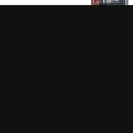
От России до Китая: как Казахстан
закрывает нехватку авиатоплива
5 августа 2026 года
Карагандинская область готовит
проекты на 2 трлн теңге
5 августа 2026 года
В области Жетісу построят три
производства на 216 млрд теңге
5 августа 2026 года
Редкое богатство: кто извлекает
казахстанский вольфрам
5 августа 2026 года