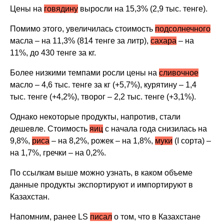
Цены на
говядину
выросли на 15,3% (2,9 тыс. тенге).
Помимо этого, увеличилась стоимость
подсолнечного
масла – на 11,3% (814 тенге за литр),
сахара
– на
11%, до 430 тенге за кг.
Более низкими темпами росли цены на
сливочное
масло – 4,6 тыс. тенге за кг (+5,7%), курятину – 1,4
тыс. тенге (+4,2%), творог – 2,2 тыс. тенге (+3,1%).
Однако некоторые продукты, напротив, стали
дешевле. Стоимость
яиц
с начала года снизилась на
9,8%,
риса
– на 8,2%, рожек – на 1,8%,
муки
(I сорта) –
на 1,7%, гречки – на 0,2%.
По ссылкам выше можно узнать, в каком объеме
данные продукты экспортируют и импортируют в
Казахстан.
Напомним, ранее LS
писал
о том, что в
Казахстане