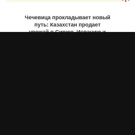
Чечевица прокладывает новый
путь: Казахстан продает
урожай в Сирию, Испанию и
Руанду. Инфографика
Жанна ШАМСУТДИНОВА
7 августа 2026 года