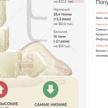
Поп
3 августа
Авто п
3 августа
Смена 
Казахст
Инфогр
3 августа
Белая н
литиев