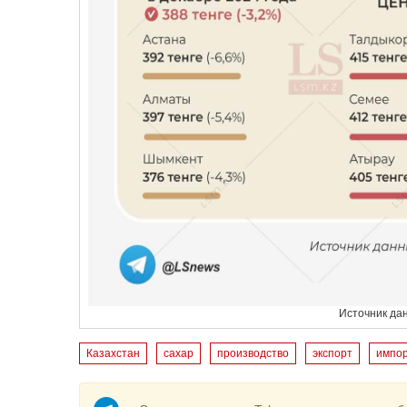
Источник да
Казахстан
сахар
производство
экспорт
импо