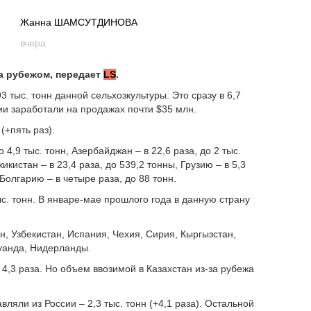
Жанна ШАМСУТДИНОВА
вчера
а рубежом, передает
LS
.
3 тыс. тонн данной сельхозкультуры. Это сразу в 6,7
ии заработали на продажах почти $35 млн.
(+пять раз).
 4,9 тыс. тонн, Азербайджан – в 22,6 раза, до 2 тыс.
жикистан – в 23,4 раза, до 539,2 тонны, Грузию – в 5,3
 Болгарию – в четыре раза, до 88 тонн.
ыс. тонн. В январе-мае прошлого года в данную страну
н, Узбекистан, Испания, Чехия, Сирия, Кыргызстан,
Руанда, Нидерланды.
 4,3 раза. Но объем ввозимой в Казахстан из-за рубежа
ляли из России – 2,3 тыс. тонн (+4,1 раза). Остальной