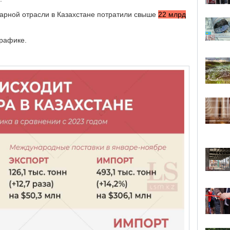
харной отрасли в Казахстане потратили свыше
22 млрд
рафике.