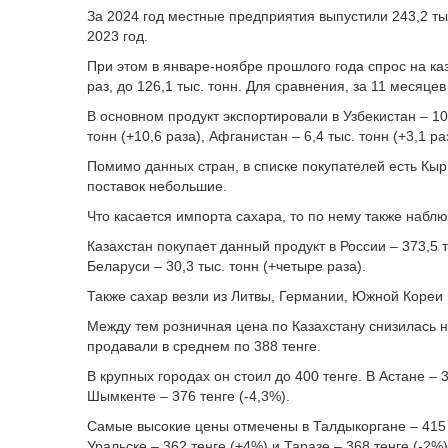
За 2024 год местные предприятия выпустили 243,2 тыс
2023 год.
При этом в январе-ноябре прошлого года спрос на ка
раз, до 126,1 тыс. тонн. Для сравнения, за 11 месяцев
В основном продукт экспортировали в Узбекистан – 101
тонн (+10,6 раза), Афганистан – 6,4 тыс. тонн (+3,1 ра
Помимо данных стран, в списке покупателей есть Кыр
поставок небольшие.
Что касается импорта сахара, то по нему также наблюд
Казахстан покупает данный продукт в России – 373,5 ты
Беларуси – 30,3 тыс. тонн (+четыре раза).
Также сахар везли из Литвы, Германии, Южной Кореи 
Между тем розничная цена по Казахстану снизилась на
продавали в среднем по 388 тенге.
В крупных городах он стоил до 400 тенге. В Астане – 39
Шымкенте – 376 тенге (-4,3%).
Самые высокие цены отмечены в Талдыкоргане – 415 те
Уральске – 362 тенге (+4%) и Таразе – 368 тенге (-2%)