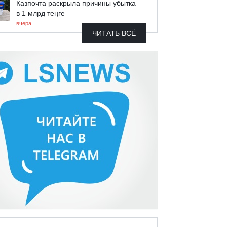
Казпочта раскрыла причины убытка
в 1 млрд теңге
вчера
ЧИТАТЬ ВСЁ