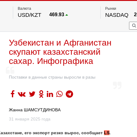
Валюта
Рынки
USD/KZT
469.93
NASDAQ
2
RUB/KZT
5.71
FTSE 100
EUR/KZT
541.64
DOW Ind
5
HKSE
По данным нац. банка РК
Узбекистан и Афганистан
S&P 500
7
NYSE
2
скупают казахстанский
сахар. Инфографика
Поставки в данные страны выросли в разы
Жанна ШАМСУТДИНОВА
31 января 2025 года
азахстане, его экспорт резко вырос, сообщает
LS
.