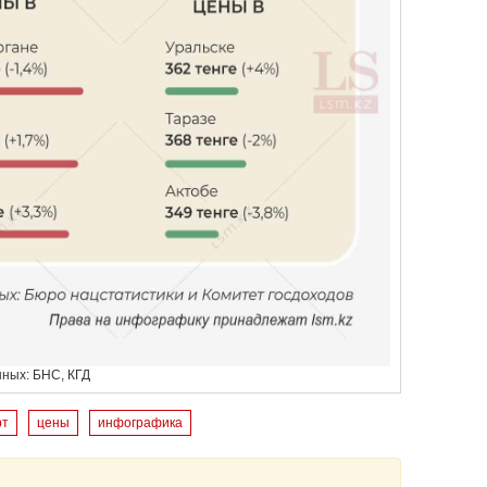
нных: БНС, КГД
рт
цены
инфографика