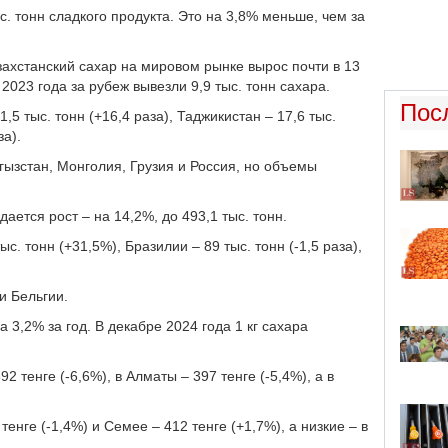
. тонн сладкого продукта. Это на 3,8% меньше, чем за
захстанский сахар на мировом рынке вырос почти в 13
 2023 года за рубеж вывезли 9,9 тыс. тонн сахара.
Пос
,5 тыс. тонн (+16,4 раза), Таджикистан – 17,6 тыс.
за).
гызстан, Монголия, Грузия и Россия, но объемы
ается рост – на 14,2%, до 493,1 тыс. тонн.
с. тонн (+31,5%), Бразилии – 89 тыс. тонн (-1,5 раза),
и Бельгии.
 3,2% за год. В декабре 2024 года 1 кг сахара
2 тенге (-6,6%), в Алматы – 397 тенге (-5,4%), а в
нге (-1,4%) и Семее – 412 тенге (+1,7%), а низкие – в
.