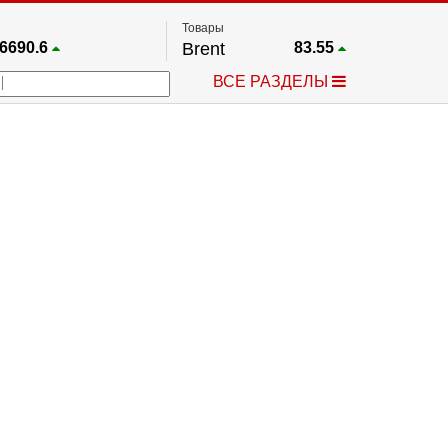
Товары
6690.6
Brent
83.55
67.17
Платина
1759.6
ВСЕ РАЗДЕЛЫ
4036.9
Газ
2.662
25668
Медь
6.591
757.64
Серебро
63.499
4595.2
Золото
4399.7