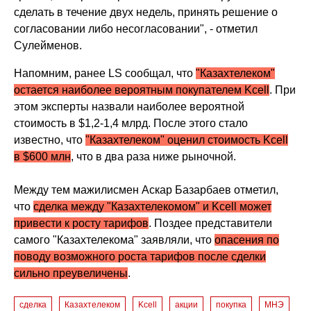
сделать в течение двух недель, принять решение о
согласовании либо несогласовании", - отметил
Сулейменов.
Напомним, ранее LS сообщал, что
"Казахтелеком"
остается наиболее вероятным покупателем Kcell
. При
этом эксперты назвали наиболее вероятной
стоимость в $1,2-1,4 млрд. После этого стало
известно, что
"Казахтелеком" оценил стоимость Kcell
в $600 млн
, что в два раза ниже рыночной.
Между тем мажилисмен Аскар Базарбаев отметил,
что
сделка между "Казахтелекомом" и Kсell может
привести к росту тарифов
. Поздее представители
самого "Казахтелекома" заявляли, что
опасения по
поводу возможного роста тарифов после сделки
сильно преувеличены
.
сделка
Казахтелеком
Kcell
акции
покупка
МНЭ