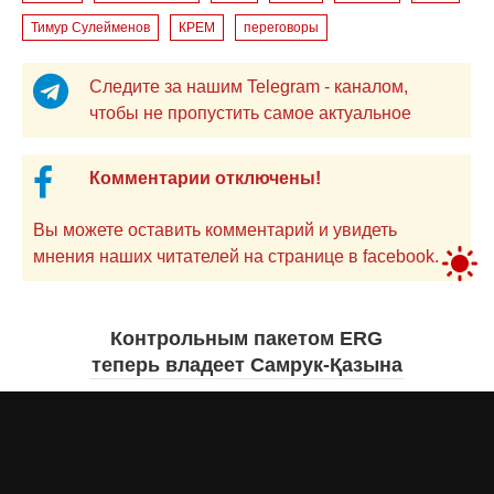
Тимур Сулейменов
КРЕМ
переговоры
Следите за нашим Telegram - каналом,
чтобы не пропустить самое актуальное
Комментарии отключены!
Вы можете оставить комментарий и увидеть
мнения наших читателей на странице в facebook.
Контрольным пакетом ERG
теперь владеет Самрук-Қазына
Дарья МАКСИМОВА
6 августа 2026 года