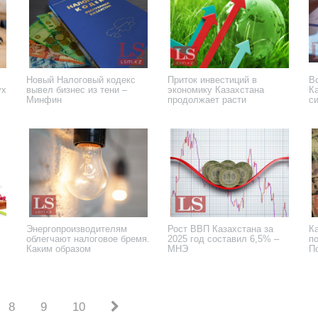
Новый Налоговый кодекс
Приток инвестиций в
Вс
ух
вывел бизнес из тени –
экономику Казахстана
К
Минфин
продолжает расти
с
г
14 апреля 2026 года
13 марта 2026 года
24
Энергопроизводителям
Рост ВВП Казахстана за
К
облегчают налоговое бремя.
2025 год составил 6,5% –
п
Каким образом
МНЭ
П
19 января 2026 года
12 января 2026 года
3 
8
9
10