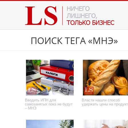
ПОИСК ТЕГА «МНЭ»
Вводить ИПН для
Власти нашли способ
самозанятых пока не будут
удержать цены на продук
– МНЭ
24 июля 2026 года
24 июля 2026 года