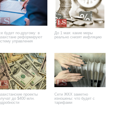
е будет по-другому: в
До 1 мая: какие меры
азахстане реформируют
реально снизят инфляцию
истему управления
осактивами
 февраля 2026 года
11 февраля 2026 года
азахстанские проекты
Сети ЖКХ заметно
олучат до $400 млн.
изношены: что будет с
одробности
тарифами
декабря 2025 года
23 октября 2025 года