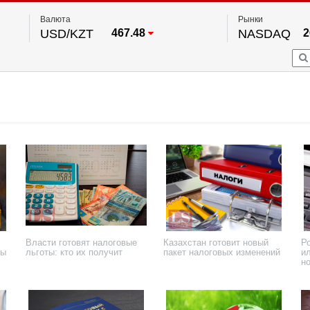
Валюта
Рынки
USD/KZT
467.48
NASDAQ
2
RUB/KZT
5.73
FTSE 100
EUR/KZT
539.52
DOW Ind
5
HKSE
2
По данным нац. банка РК
S&P 500
7
NYSE
2
Власти готовят налоговые
Казахстан готовит новый
Р
ты
льготы: кто их получит
пакет налоговых изменений
и
н
э
14 июля 2026 года
2 июля 2026 года
15