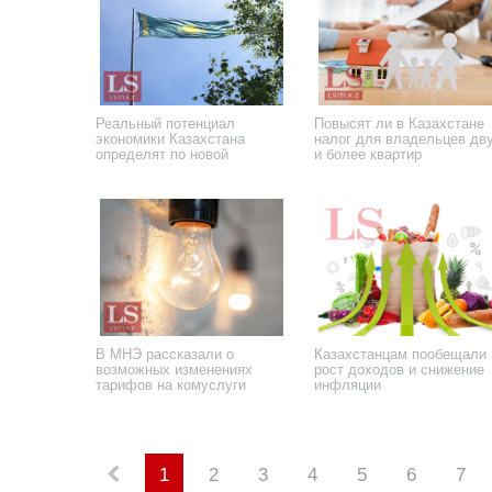
Реальный потенциал
Повысят ли в Казахстане
экономики Казахстана
налог для владельцев дв
определят по новой
и более квартир
методике
2 июня 2026 года
27 мая 2026 года
В МНЭ рассказали о
Казахстанцам пообещали
возможных изменениях
рост доходов и снижение
тарифов на комуслуги
инфляции
2 февраля 2026 года
21 января 2026 года
1
2
3
4
5
6
7