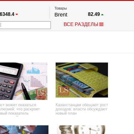
Товары
6348.4
Brent
82.49
67.17
Платина
1735.9
ВСЕ РАЗДЕЛЫ
3885.1
Газ
2.636
5530.3
Медь
6.724
709.96
Серебро
61.865
4484.1
Золото
4301.4
ост может оказаться
Казахстанцам обещают рост
ллюзией: что раскроет
доходов: власти обсуждают
овый показатель
новый план
кономики Казахстана
 июня 2026 года
9 июня 2026 года