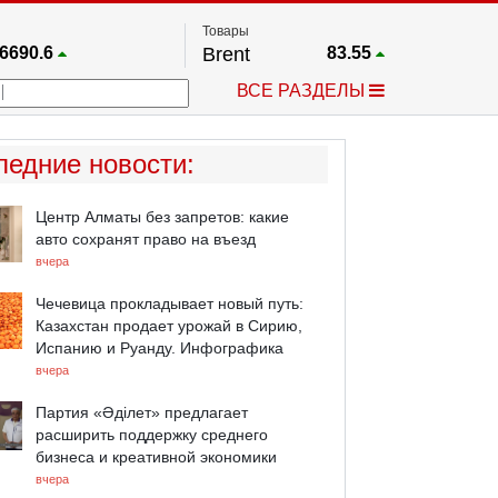
Товары
6690.6
Brent
83.55
67.17
Платина
1759.6
ВСЕ РАЗДЕЛЫ
4036.9
Газ
2.662
25668
Медь
6.591
757.64
Серебро
63.499
ледние новости
:
4595.2
Золото
4399.7
Центр Алматы без запретов: какие
авто сохранят право на въезд
вчера
Чечевица прокладывает новый путь:
Казахстан продает урожай в Сирию,
Испанию и Руанду. Инфографика
вчера
Партия «Әділет» предлагает
расширить поддержку среднего
бизнеса и креативной экономики
вчера