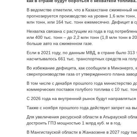
как в стране будут бороться с нехваткой топлива.
В ведомстве отметили, что в Казахстане сжиженный н
прогнозируется производство на уровне 1,6 млн тонн,
млн тонн, или 164 тыс. тонн ежемесячно. Дефицит в 
Нехватка связана с растущим из года в год потреблен
или 400 тыс. тонн – до 2,2 млн тонн (1,8 млн тонн в 2
больше авто на сжиженном газе.
Если в 2021 году, по данным МВД, в стране было 313 
насчитывалось 661 тыс. транспортных средств на гол
Во избежание дефицита, как сообщили в Минэнерго,
сверхпроизводстве газа от утвержденного плана завод
В том числе с декабря прошлого года министерство д
коммерческих поставок голубого топлива с 10 тыс. тон
С 2026 года на внутренний рынок будут направлятьс
Также с ноября прошлого года действует запрет на вы
Для увеличения ресурсной области в Атырауской обла
достроить ГПЗ мощностью 1 млрд куб. м в год.
В Мангистауской области в Жанаозене в 2027 году так