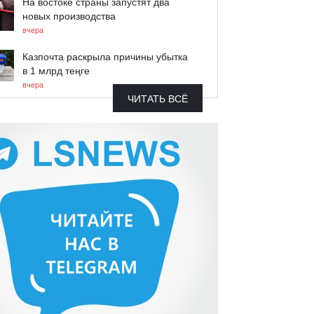
На востоке страны запустят два
новых производства
вчера
Казпочта раскрыла причины убытка
в 1 млрд теңге
вчера
ЧИТАТЬ ВСЁ