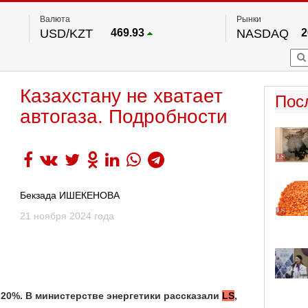
Валюта
Рынки
USD/KZT
469.93
NASDAQ
2
RUB/KZT
5.71
FTSE 100
EUR/KZT
541.64
DOW Ind
5
HKSE
По данным нац. банка РК
Казахстану не хватает
S&P 500
7
Пос
NYSE
2
автогаза. Подробности
Бекзада ИШЕКЕНОВА
21 ноября 2024 года
 20%. В министерстве энергетики рассказали
LS
,