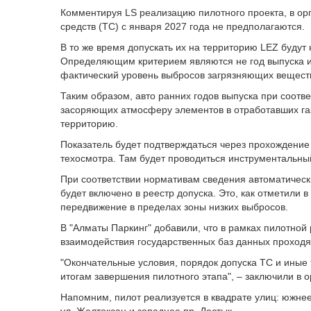
Комментируя LS реализацию пилотного проекта, в орг
средств (ТС) с января 2027 года не предполагаются.
В то же время допускать их на территорию LEZ будут
Определяющим критерием являются не год выпуска и 
фактический уровень выбросов загрязняющих вещест
Таким образом, авто ранних годов выпуска при соот
засоряющих атмосферу элементов в отработавших газ
территорию.
Показатель будет подтверждаться через прохождени
техосмотра. Там будет проводиться инструментальны
При соответствии нормативам сведения автоматическ
будет включено в реестр допуска. Это, как отметили 
передвижение в пределах зоны низких выбросов.
В "Алматы Паркинг" добавили, что в рамках пилотной
взаимодействия государственных баз данных проходят
"Окончательные условия, порядок допуска ТС и иные
итогам завершения пилотного этапа", – заключили в о
Напомним, пилот реализуется в квадрате улиц: южнее