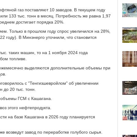
ефтяной газ поставляют 10 заводов. В текущем году
 или 133 тыс. тонн в месяц. Потребность же равна 1,97
среднем достигает порядка 20%.
ием. Только в прошлом году спрос увеличился на 28%,
022 году). В Минэнерго уточнили, что становится
тыс. таких машин, то на 1 ноября 2024 года
убом топливе.
 ежемесячно выделяются дополнительные объемы при
ов.
оговорилось с "Тенгизшевройлом" об увеличении
н до 20 тыс. тонн.
я объемы ГСМ с Кашагана.
воз этого нефтепродукта.
сти на базе Кашагана в 2026 году планируется
же возведут завод по переработке голубого сырья.