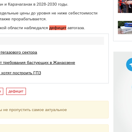
н и Карачаганак в 2028-2030 годы.
едельные цены до уровня не ниже себестоимости
 также прорабатывается.
нской области наблюдался
дефицит
автогаза.
тегазового сектора
ят требования бастующих в Жанаозене
 хотят построить ГПЗ
о
дефицит
ы не пропустить самое актуальное