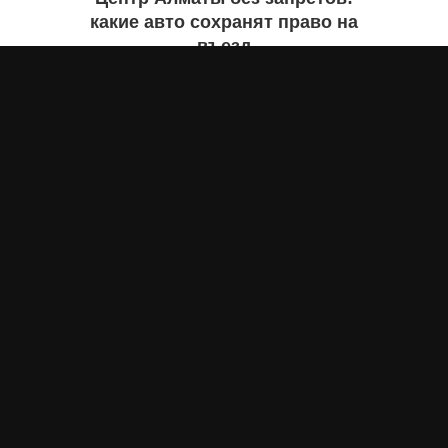
какие авто сохранят право на
въезд
Бекзада ИШЕКЕНОВА
вчера