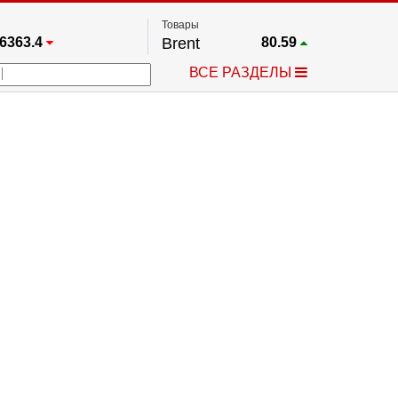
Товары
6363.4
Brent
80.59
67.17
Платина
1750.4
ВСЕ РАЗДЕЛЫ
4349.1
Газ
2.659
5530.3
Медь
6.787
723.55
Серебро
61.9
4513.8
Золото
4320