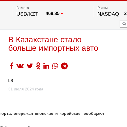
Валюта
Рынки
USD/KZT
469.85
NASDAQ
2
RUB/KZT
5.78
FTSE 100
EUR/KZT
542.16
DOW Ind
5
HKSE
2
По данным нац. банка РК
В Казахстане стало
S&P 500
7
NYSE
2
больше импортных авто
LS
31 июля 2024 года
орта, опережая японские и корейские, сообщают