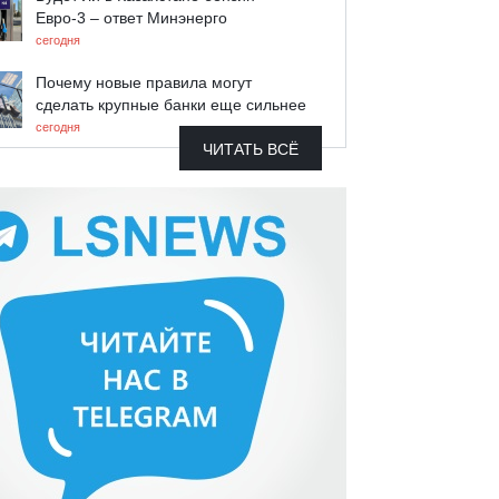
Евро-3 – ответ Минэнерго
сегодня
Почему новые правила могут
сделать крупные банки еще сильнее
сегодня
ЧИТАТЬ ВСЁ