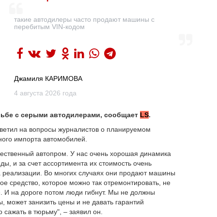
такие автодилеры часто продают машины с
перебитым VIN-кодом
Джамиля КАРИМОВА
4 августа 2026 года
рьбе с серыми автодилерами, сообщает
LS
.
ветил на вопросы журналистов о планируемом
ного импорта автомобилей.
чественный автопром. У нас очень хорошая динамика
ы, и за счет ассортимента их стоимость очень
а реализации. Во многих случаях они продают машины
ое средство, которое можно так отремонтировать, не
ое. И на дороге потом люди гибнут. Мы не должны
ы, может занизить цены и не давать гарантий
о сажать в тюрьму", – заявил он.