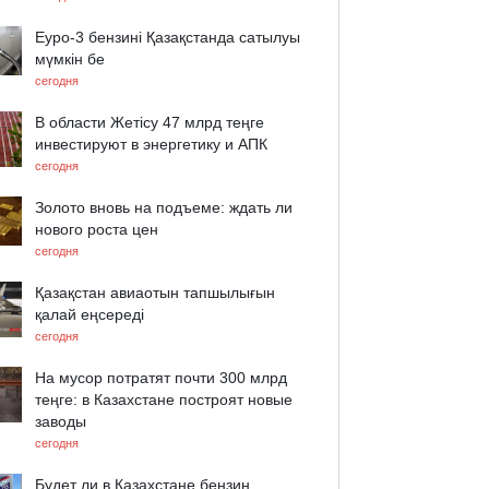
Еуро-3 бензині Қазақстанда сатылуы
мүмкін бе
сегодня
В области Жетісу 47 млрд теңге
инвестируют в энергетику и АПК
сегодня
Золото вновь на подъеме: ждать ли
нового роста цен
сегодня
Қазақстан авиаотын тапшылығын
қалай еңсереді
сегодня
На мусор потратят почти 300 млрд
теңге: в Казахстане построят новые
заводы
сегодня
Будет ли в Казахстане бензин