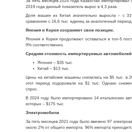
За пять месяцев 2024 года Казахстан импортировал 
2019 года данный показатель вырос в 4,3 раза.
Доля машин из Китая значительно выросла – с 31
сравнению с 16,6 тыс. единиц за аналогичный период
Япония и Корея сохраняют свои позиции.
Япония и Корея продолжают оставаться в топ-5 пос
9% соответственно.
Средняя стоимость импортируемых автомобилей
Япония – $35 тыс.
Китай – $13 тыс.
Цены на китайские машины снизились на $5 тыс. в 20
этот период подорожали на $1 тыс. Однако сниже
спрос.
В 2024 году было импортировано 14 итальянских ав
которых – $175 тыс.
Электромобили
За пять месяцев 2021 года было ввезено 97 электроав
около 2% от общего импорта. 96% импорта приходитс