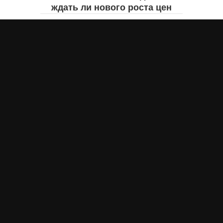
ждать ли нового роста цен
Айнаш Ондирис
вчера