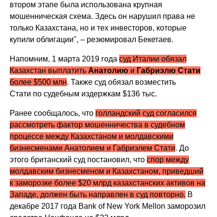
втором этапе была использована крупная
мошенническая схема. Здесь он нарушил права не
только Казахстана, но и тех инвесторов, которые
купили облигации", – резюмировал Бекетаев.
Напомним, 1 марта 2019 года
суд Италии обязал
Казахстан выплатить
Анатолию
и
Габриэлю Стати
более $500 млн
. Также суд обязал возместить
Стати по судебным издержкам $136 тыс.
Ранее сообщалось, что
голландский суд согласился
рассмотреть фактор мошенничества в судебном
процессе между Казахстаном и молдавскими
бизнесменами Анатолием и Габриэлем Стати
. До
этого британский суд постановил, что
спор между
молдавским бизнесменом и Казахстаном, приведший
к заморозке более $20 млрд казахстанских активов на
Западе, должен быть направлен в суд повторно.
В
декабре 2017 года Bank of New York Mellon заморозил