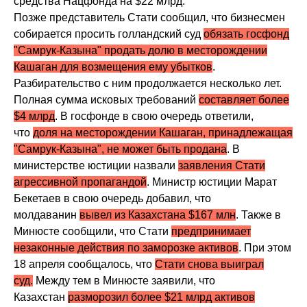
средства Нацфонда на $22 млрд.
Позже представитель Стати сообщил, что бизнесмен
собирается просить голландский суд
обязать госфонд
"Самрук-Казына" продать долю в месторождении
Кашаган для возмещения ему убытков
.
Разбирательство с ним продолжается несколько лет.
Полная сумма исковых требований
составляет более
$4 млрд
. В госфонде в свою очередь ответили,
что
доля на месторождении Кашаган, принадлежащая
"Самрук-Казына", не может быть продана
. В
министерстве юстиции назвали
заявления Стати
агрессивной пропагандой
. Министр юстиции Марат
Бекетаев в свою очередь добавил, что
молдаванин
вывел из Казахстана $167 млн
. Также в
Минюсте сообщили, что Стати
предпринимает
незаконные действия по заморозке активов
. При этом
18 апреля сообщалось, что
Стати снова выиграл
суд.
Между тем в Минюсте заявили, что
Казахстан
разморозил более $21 млрд активов