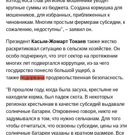
из-под носа глав регионов мошенники уводят
крупные суммы из бюджета. Создана кормушка для
мошенников, для избранных, приближенных к
чиновникам. Многим простым фермерам субсидии, к
сожалению, недоступны", – заявил он.
Президент
Касым-Жомарт Токаев
также жестко
раскритиковал ситуацию в сельском хозяйстве. Он
особо подчеркнул, что этот сектор на протяжении
многих лет подвергался коррупции, из-за чего
государство понесло большой ущерб, а
также
подорвана
продовольственная безопасность.
"В прошлом году, когда была засуха, крестьяне не
находили корма, был падеж скота. В некоторых
регионах крестьянам в качестве субсидий выдавали
солнечные батареи. Откровенно говоря, никто не
задумывался в том, что нужно сельчанам. Для того
чтобы отчитаться, что освоены субсидии, цены на эти
солнечные батареи указаны в кратном размере. Все