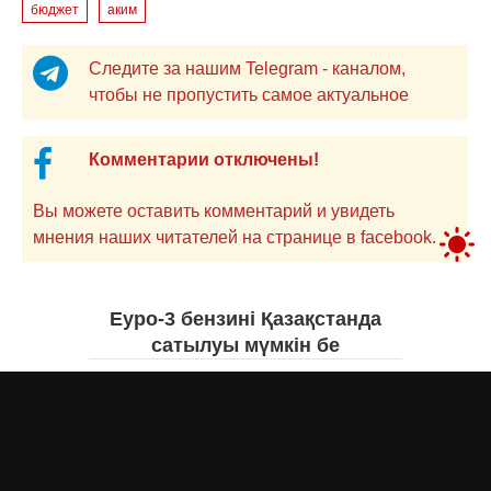
бюджет
аким
Следите за нашим Telegram - каналом,
чтобы не пропустить самое актуальное
Комментарии отключены!
Вы можете оставить комментарий и увидеть
мнения наших читателей на странице в facebook.
Еуро-3 бензині Қазақстанда
сатылуы мүмкін бе
Асыл Жумагул
вчера