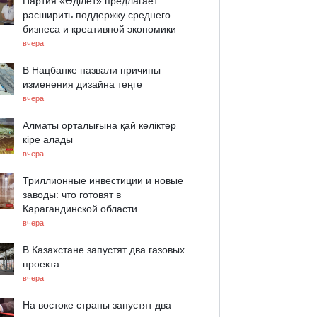
Партия «Әділет» предлагает
расширить поддержку среднего
бизнеса и креативной экономики
вчера
В Нацбанке назвали причины
изменения дизайна теңге
вчера
Алматы орталығына қай көліктер
кіре алады
вчера
Триллионные инвестиции и новые
заводы: что готовят в
Карагандинской области
вчера
В Казахстане запустят два газовых
проекта
вчера
На востоке страны запустят два