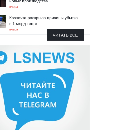
новых производства
вчера
Казпочта раскрыла причины убытка
в 1 млрд теңге
вчера
ЧИТАТЬ ВСЁ