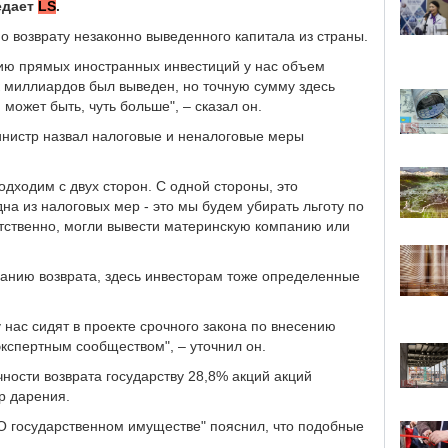
едает
LS
.
 возврату незаконно выведенного капитала из страны.
ению прямых иностранных инвестиций у нас объем
к миллиардов был выведен, но точную сумму здесь
 может быть, чуть больше", – сказал он.
инистр назвал налоговые и неналоговые меры
дходим с двух сторон. С одной стороны, это
на из налоговых мер - это мы будем убирать льготу по
етственно, могли вывести материнскую компанию или
ванию возврата, здесь инвесторам тоже определенные
у нас сидят в проекте срочного закона по внесению
экспертным сообществом", – уточнил он.
ности возврата государству 28,8% акций акций
р дарения.
"О государственном имуществе" пояснил, что подобные