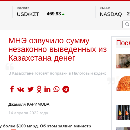
Валюта
Рынки
USD/KZT
469.93
NASDAQ
2
RUB/KZT
5.71
FTSE 100
EUR/KZT
541.64
DOW Ind
5
HKSE
По данным нац. банка РК
МНЭ озвучило сумму
S&P 500
7
Пос
NYSE
2
незаконно выведенных из
Казахстана денег
В Казахстане готовят поправки в Налоговый кодекс
Джамиля КАРИМОВА
14 апреля 2022 года
у более $100 млрд. Об этом заявил министр