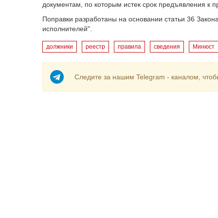
документам, по которым истек срок предъявления к 
Поправки разработаны на основании статьи 36 Закон
исполнителей".
должники
реестр
правила
сведения
Минюст
Следите за нашим Telegram - каналом, чтоб
О компании
Авто
Контакты
Банки+
Реклама
Биржа