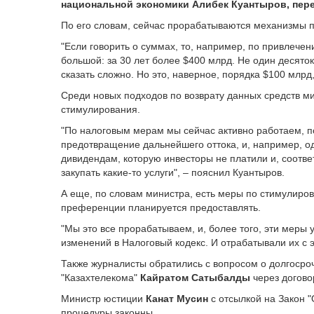
национальной экономики Алибек Куантыров, пер
По его словам, сейчас прорабатываются механизмы по
"Если говорить о суммах, то, например, по привлеч
большой: за 30 лет более $400 млрд. Не один десято
сказать сложно. Но это, наверное, порядка $100 млрд,
Среди новых подходов по возврату данных средств м
стимулирования.
"По налоговым мерам мы сейчас активно работаем, по
предотвращение дальнейшего оттока, и, например, од
дивидендам, которую инвесторы не платили и, соотв
закупать какие-то услуги", – пояснил Куантыров.
А еще, по словам министра, есть меры по стимулиро
преференции планируется предоставлять.
"Мы это все прорабатываем, и, более того, эти меры 
изменений в Налоговый кодекс. И отрабатывали их с 
Также журналисты обратились с вопросом о долгосроч
"Казахтелекома"
Кайратом Сатыбалды
через догово
Министр юстиции
Канат Мусин
с отсылкой на Закон 
процедуры законны.