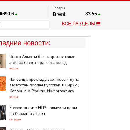
Товары
6690.6
Brent
83.55
67.17
Платина
1759.6
ВСЕ РАЗДЕЛЫ
4036.9
Газ
2.662
25668
Медь
6.591
757.64
Серебро
63.499
ледние новости
:
4595.2
Золото
4399.7
Центр Алматы без запретов: какие
авто сохранят право на въезд
вчера
Чечевица прокладывает новый путь:
Казахстан продает урожай в Сирию,
Испанию и Руанду. Инфографика
вчера
Казахстанские НПЗ повысили цены
на бензин и дизель
сегодня