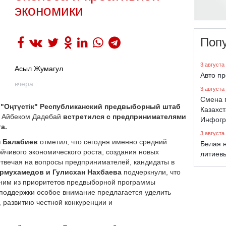
экономики
Поп
3 августа
Асыл Жумагул
Авто п
вчера
3 августа
Смена 
 "Оңтүстік" Республиканский предвыборный штаб
Казахст
и
Айбеком Дадебай
встретился с предпринимателями
Инфогр
а.
3 августа
н Балабиев
отметил, что сегодня именно средний
Белая н
ойчивого экономического роста, создания новых
литиев
Отвечая на вопросы предпринимателей, кандидаты в
урмухамедов и Гулисхан Нахбаева
подчеркнули, что
дним из приоритетов предвыборной программы
 поддержки особое внимание предлагается уделить
 развитию честной конкуренции и