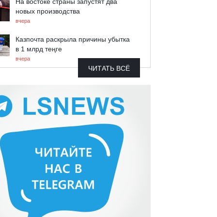
На востоке страны запустят два
новых производства
вчера
Казпочта раскрыла причины убытка
в 1 млрд теңге
вчера
ЧИТАТЬ ВСЁ