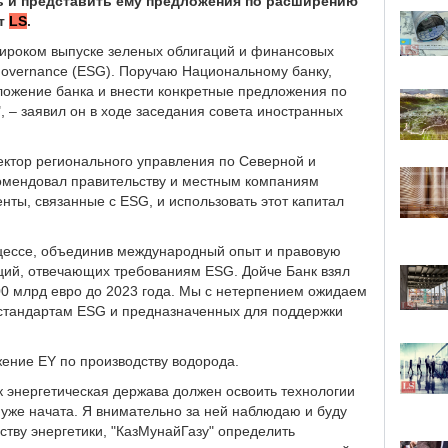
ь и представить ему предложения по расширению
ет
LS
.
широком выпуске зеленых облигаций и финансовых
d governance (ESG). Поручаю Национальному банку,
ложение банка и внести конкретные предложения по
 – заявил он в ходе заседания совета иностранных
ектор регионального управления по Северной и
мендовал правительству и местным компаниям
ты, связанные с ESG, и использовать этот капитал
оцессе, объединив международный опыт и правовую
иций, отвечающих требованиям ESG. Дойче Банк взял
00 млрд евро до 2023 года. Мы с нетерпением ожидаем
 стандартам ESG и предназначенных для поддержки
жение EY по производству водорода.
ак энергетическая держава должен освоить технологии
а уже начата. Я внимательно за ней наблюдаю и буду
тву энергетики, "КазМунайГазу" определить