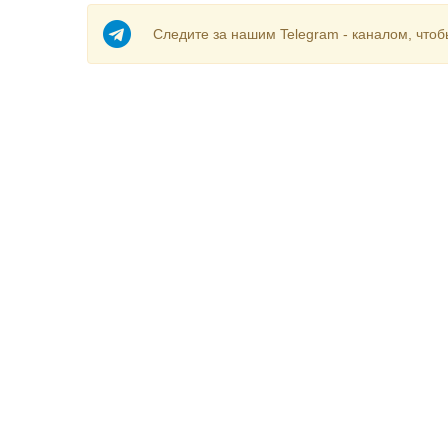
Следите за нашим Telegram - каналом, чтоб
О компании
Авто
Контакты
Банки+
Реклама
Биржа
RSS лента
Проект