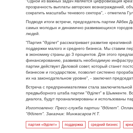
"Одной из важных задач является цифровизация креа
прозрачность выплаты авторских вознаграждений, об
сократить масштабы теневого сектора"
, - отметила Г
Подводя итоги встречи, председатель партии Айбек Д
самых молодых и динамично развивающихся городов 
людей.
"Партия "Әділет" рассматривает развитие креативной
поддержки малого и среднего бизнеса. Мы ставим пер
в экономику страны до 3 процентов. Для этого предл
финансированию, развивать необходимую инфраструкт
партии действует Деловой совет, который станет пос
бизнесом и государством, позволит системно прораб
их на законодательном уровне"
, - заключил председа
Встреча с предпринимателями стала заключительной
предвыборного штаба партии "Әділет" в Шымкенте. В
диалога, будут проанализированы и использованы па
Изготовлено: Пресс-служба партии "Әділет". Опла
"Әділет". Заказчик:
Минжасаров
Н.Т.
партия «Әділет»
поддержка
средний бизнес
кре