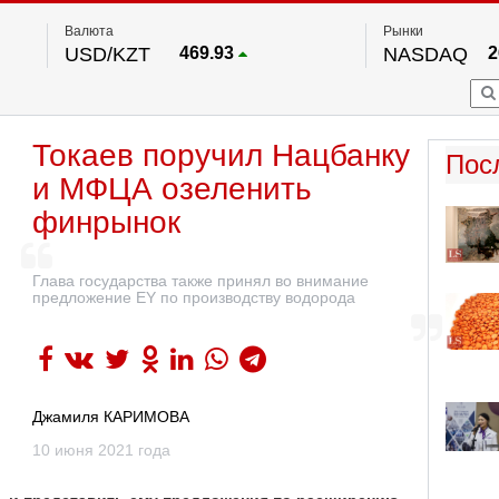
Валюта
Рынки
USD/KZT
469.93
NASDAQ
2
RUB/KZT
5.71
FTSE 100
EUR/KZT
541.64
DOW Ind
5
HKSE
По данным нац. банка РК
Токаев поручил Нацбанку
S&P 500
7
Пос
NYSE
2
и МФЦА озеленить
финрынок
Глава государства также принял во внимание
предложение EY по производству водорода
Джамиля КАРИМОВА
10 июня 2021 года