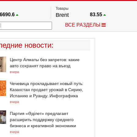
Товары
6690.6
Brent
83.55
67.17
Платина
1759.6
ВСЕ РАЗДЕЛЫ
4036.9
Газ
2.662
25668
Медь
6.591
757.64
Серебро
63.499
ледние новости
:
4595.2
Золото
4399.7
Центр Алматы без запретов: какие
авто сохранят право на въезд
вчера
Чечевица прокладывает новый путь:
Казахстан продает урожай в Сирию,
Испанию и Руанду. Инфографика
вчера
Партия «Әділет» предлагает
расширить поддержку среднего
бизнеса и креативной экономики
вчера