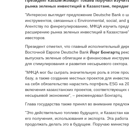
Президент Касым-Жомарт Токаев поручил изучит
рынка зеленых инвестиций в Казахстане, переда
"Интересно выглядит предложение Deutsche Bank о 
инструментов, связанных с Environmental, social, an
Агентству по финрегулированию, МФЦА изучить пред
расширению рынка зеленых инвестиций в Казахстане",
ивесторов.
Президент отметил, что главный исполнительный дир
Восточной Европе Deutsche Bank
Йорг Бонгартц
реко
выпускать зеленые облигации и финансовые инструмен
для стимулирования и развития несырьевого сектора.
"МФЦА мог бы сыграть значительную роль в этом пр
базу, а также создание местных проектов для инвест
на себя обязательство нарастить портфель ESG на 2
включения казахстанских проектов, соответствующих
несырьевой экономики", – рекомендовал Бонгартц.
Глава государства также принял во внимание предло
"Это действительно топливо будущего, и Казахстан к
его получения, использования и экспорта. Эта работ
продолжать делать это в будущем. Поручаю министерс