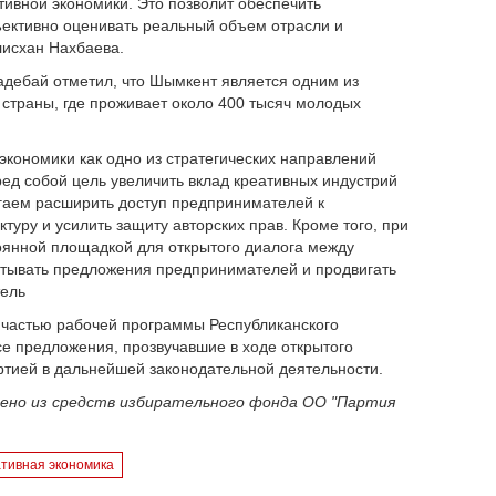
тивной экономики. Это позволит обеспечить
ъективно оценивать реальный объем отрасли и
улисхан Нахбаева.
адебай отметил, что Шымкент является одним из
страны, где проживает около 400 тысяч молодых
 экономики как одно из стратегических направлений
ед собой цель увеличить вклад креативных индустрий
агаем расширить доступ предпринимателей к
уру и усилить защиту авторских прав. Кроме того, при
тоянной площадкой для открытого диалога между
атывать предложения предпринимателей и продвигать
тель
 частью рабочей программы Республиканского
се предложения, прозвучавшие в ходе открытого
ртией в дальнейшей законодательной деятельности.
чено из средств избирательного фонда ОО "Партия
ативная экономика