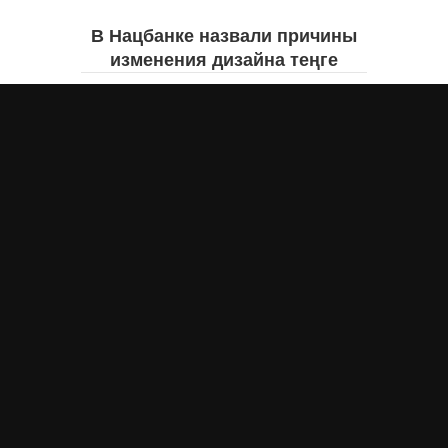
В Нацбанке назвали причины
изменения дизайна теңге
Айнаш Ондирис
сегодня