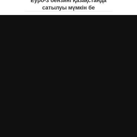
Еуро-3 бензині Қазақстанда
сатылуы мүмкін бе
Асыл Жумагул
вчера