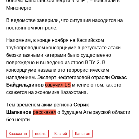
объема кашаганской нефти в КНР", – пояснили в
Минэнерго.
В ведомстве заверили, что ситуация находится на
постоянном контроле.
Напомним, в конце ноября
на Каспийском
трубопроводном консорциуме в результате атаки
безэкипажными катерами было существенно
повреждено и выведено из строя ВПУ-2. В
консорциуме назвали это террористическим
нападением. Эксперт нефтегазовой отрасли
Олжас
Байдильдинов
озвучил
LS
мнение о том, как это
скажется на экономике Казахстана.
Тем временем а
ким
региона
Серик
Шапкенов
рассказал
о будущем Атырауской области
без нефти.
Казахстан
нефть
Каспий
Кашаган