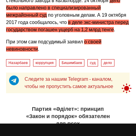
стекольного завода в Кызылорде. 14 октября
дело
было направлено в специализированный
межрайонный суд
по уголовным делам. А 19 октября
2017 года сообщалось, что
в деле экс-министра перед
государством погашен ущерб на 1,2 млрд тенге
.
При этом сам подсудимый заявил
о своей
невиновности
.
Назарбаев
коррупция
Бишимбаев
суд
дело
Следите за нашим Telegram - каналом,
чтобы не пропустить самое актуальное
Партия «Әділет»: принцип
«Закон и порядок» обязателен
для всех