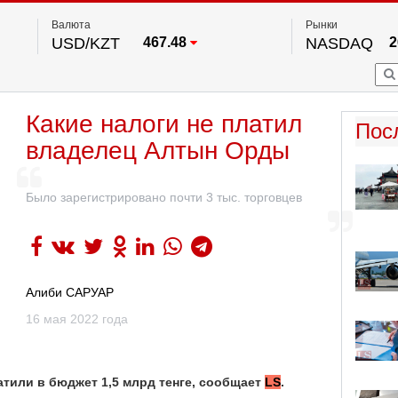
Валюта
Рынки
USD/KZT
467.48
NASDAQ
2
RUB/KZT
5.73
FTSE 100
EUR/KZT
539.52
DOW Ind
5
HKSE
2
По данным нац. банка РК
Какие налоги не платил
S&P 500
7
Пос
NYSE
2
владелец Алтын Орды
Было зарегистрировано почти 3 тыс. торговцев
Алиби САРУАР
16 мая 2022 года
тили в бюджет 1,5 млрд тенге, сообщает
LS
.