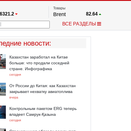
Товары
6321.2
Brent
82.64
67.17
Платина
1731.3
ВСЕ РАЗДЕЛЫ
3983.4
Газ
2.642
5530.3
Медь
6.6825
705.35
Серебро
61.175
ледние новости
:
4488.2
Золото
4282
Казахстан заработал на Китае
больше: что продали соседней
стране. Инфографика
сегодня
От России до Китая: как Казахстан
закрывает нехватку авиатоплива
вчера
Контрольным пакетом ERG теперь
владеет Самрук-Қазына
сегодня