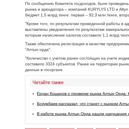
По сообщению Комитета госдоходов, были проведены
рынка и арендатора – компаний KURYLYS LTD и Altyn 
бюджет 1,5 млрд тенге: первая – 92,3 млн тенге, втора
"Кроме того, по результатам проведенной работы в а
выставлены уведомления по результатам камеральног
которым начисление налогов составило 1,1 млрд тенге
Также обеспечена регистрация в качестве предприни
"Алтын орда".
"Количество с учетом ранее состоящих на учете инд
составило 3324 субъектов. Ранее на территории рынк
данные в госоргане.
Читайте также
Ерлан Кошанов о проверке рынка Алтын Орда:
Бозумбаев рассказал, что станет с рынком Алт
В работе рынка Алтын Орда нашли нарушения на