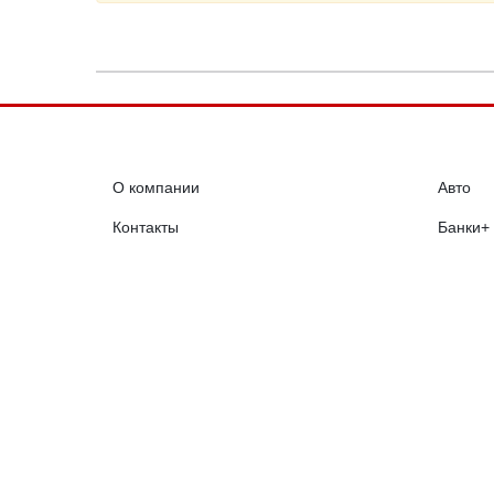
О компании
Авто
Контакты
Банки+
Реклама
Биржа
RSS лента
Проект