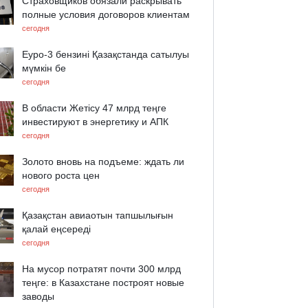
Страховщиков обязали раскрывать
полные условия договоров клиентам
сегодня
Еуро-3 бензині Қазақстанда сатылуы
мүмкін бе
сегодня
В области Жетісу 47 млрд теңге
инвестируют в энергетику и АПК
сегодня
Золото вновь на подъеме: ждать ли
нового роста цен
сегодня
Қазақстан авиаотын тапшылығын
қалай еңсереді
сегодня
На мусор потратят почти 300 млрд
теңге: в Казахстане построят новые
заводы