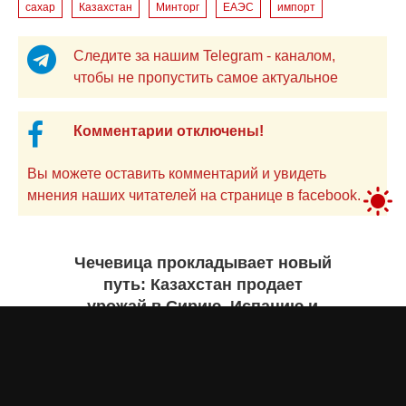
сахар
Казахстан
Минторг
ЕАЭС
импорт
Следите за нашим Telegram - каналом,
чтобы не пропустить самое актуальное
Комментарии отключены!
Вы можете оставить комментарий и увидеть
мнения наших читателей на странице в facebook.
Чечевица прокладывает новый
путь: Казахстан продает
урожай в Сирию, Испанию и
Руанду. Инфографика
Жанна ШАМСУТДИНОВА
сегодня