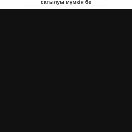
сатылуы мүмкін бе
Асыл Жумагул
сегодня