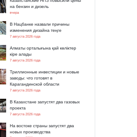
Казахстанские НПЗ повысили цены
на бензин и дизель
вчера
В Нацбанке назвали причины
изменения дизайна теңге
7 августа 2026 года
Алматы орталығына қай көліктер
кіре алады
7 августа 2026 года
Триллионные инвестиции и новые
заводы: что готовят в
Карагандинской области
7 августа 2026 года
В Казахстане запустят два газовых
проекта
7 августа 2026 года
На востоке страны запустят два
новых производства