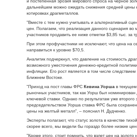
и постепенная эрозия мирового спроса на черное золо
дальнейшем можно ожидать снижения средней цены на
котировках драгметаллов.
"Вместе с тем нужно учитывать и альтернативный сц
цен. Полагаем, что реализация данного сценария во 
участников продавить ее ниже отметки $3,85 тыс. за 
При этом профучастники не исключают, что цена на с
направиться к уровню $70,5.
Аналитик подчеркнул, что давление на стоимость др
возможного ужесточения денежно-кредитной политики
инфляции. Его рост является в том числе следствием
Ближнем Востоке.
"Приход на пост главы ФРС
Кевина Уорша
в текущем
рыночных участников, так как Уорш был номинирован
ключевой ставки. Однако по результатам уже второго
председательством Уорша ставка ФРС была сохранена
цены на желтый металл", – пояснил Н. Дудченко.
Эксперты полагают, что статус золота в качестве тихо
скорее всего, мы видели бы гораздо более низкие це
"Кроме этого, стоит помнить, что взлет цен на золото