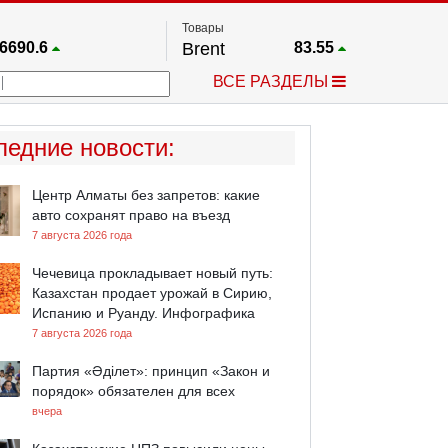
Товары
6690.6
Brent
83.55
67.17
Платина
1759.6
ВСЕ РАЗДЕЛЫ
4036.9
Газ
2.662
25668
Медь
6.591
757.64
Серебро
63.499
ледние новости
:
4595.2
Золото
4399.7
Центр Алматы без запретов: какие
авто сохранят право на въезд
7 августа 2026 года
Чечевица прокладывает новый путь:
Казахстан продает урожай в Сирию,
Испанию и Руанду. Инфографика
7 августа 2026 года
Партия «Әділет»: принцип «Закон и
порядок» обязателен для всех
вчера