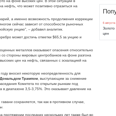
то на фоне высоких цен. В этой ситуации в
 нефть, что может позитивно отразиться на
Поп
енарий, а именно возможность продолжения коррекции
6 августа
многом сейчас зависит от способности рыночных
Золото 
тройскую унцию", – добавил аналитик.
цен
еребро может достичь отметки $65,5 за унцию и
агоценных металлов оказывают опасения относительно
 со стороны мировых центробанков на фоне разгона
 высоких цен на нефть, связанных с эскалацией на
 году вносил некоторую неопределенность для
Дональдом Трампом
, выступающим за снижение
 заседания Комитета по открытым рынкам под
 в диапазоне 3,5-3,75%. Это оказывает давление на
й гавани сохраняется, так как в противном случае,
ны.
 на протяжении последних нескольких лет также был во