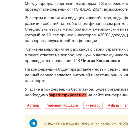
Международная торговая платформа ITS и сервис инв
проведут конференцию "ITS IDEAS 2024: возможности
Эксперты и аналитики ведущих инвестбанков, хедж-
развития событий на глобальном финансовом рынке и
Специальный гость мероприятия – американский инв
который за 10 лет принес инвесторам 4200% дохода, р
на вопросы слушателей конференции.
"Спикеры мероприятия расскажут о своих стратегиях
а также ответят на вопрос, что нужно частному инвес
председатель правления ITS
Чингиз Канапьянов
.
На конференции будет представлен новый сервис инв
данный сервис является витриной инвестиционных иде
платформе.
Участие в конференции бесплатное. Будет организов
необходимо
зарегистрироваться
на сайте конференци
Астана
торговая площадка
инвестор
Astana Fina
Следите за нашим Telegram - каналом, чтоб