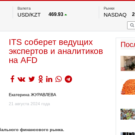
Валюта
Рынки
USD/KZT
469.93
NASDAQ
2
RUB/KZT
5.71
FTSE 100
EUR/KZT
541.64
DOW Ind
5
HKSE
По данным нац. банка РК
ITS соберет ведущих
S&P 500
7
Пос
NYSE
2
экспертов и аналитиков
на AFD
Екатерина ЖУРАВЛЕВА
21 августа 2024 года
обального финансового рынка.