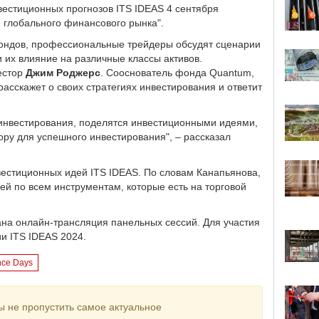
естиционных прогнозов ITS IDEAS 4 сентября
 глобального финансового рынка".
фондов, профессиональные трейдеры обсудят сценарии
 их влияние на различные классы активов.
естор
Джим Роджерс
. Сооснователь фонда Quantum,
асскажет о своих стратегиях инвестирования и ответит
 инвестирования, поделятся инвестиционными идеями,
тору для успешного инвестирования", – рассказал
естиционных идей ITS IDEAS. По словам Канапьянова,
й по всем инструментам, которые есть на торговой
ана онлайн-трансляция панельных сессий. Для участия
и ITS IDEAS 2024.
nce Days
ы не пропустить самое актуальное