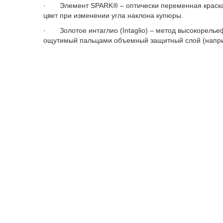
· Элемент SPARK® – оптически переменная краск
цвет при изменении угла наклона купюры.
· Золотое интаглио (Intaglio) – метод высокорелье
ощутимый пальцами объемный защитный слой (наприм
· Микрооптические нити – ныряющие вглубь бумаги
динамического движения рисунка при малейшем накл
· Двусторонняя приводка (SEE-THRU) – элементы ри
просвет идеально совмещаются, образуя единое цел
· Тактильные метки – выпуклые высокорельефные э
для людей с ослабленным зрением.
В Нацбанке пояснили, что стоимость изготовления ба
защитных элементов, тиража и других технологическ
не раскрывается.
В настоящее время в обращении находится 5,35 трлн 
изготавливаются в виде монет.
Ранее стало известно, что
подделывать
деньги в Каза
Нацбанк
банкноты
теңге
дизайн
фабрика