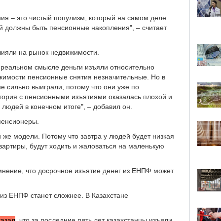
я – это чистый популизм, который на самом деле
ей должны быть пенсионные накопления", – считает
влияли на рынок недвижимости.
в реальном смысле деньги изъяли относительно
жимости пенсионные снятия незначительные. Но в
не сильно выиграли, потому что они уже по
тория с пенсионными изъятиями оказалась плохой и
 людей в конечном итоге", – добавил он.
пенсионеры.
 же модели. Потому что завтра у людей будет низкая
квартиры, будут ходить и жаловаться на маленькую
нение, что досрочное изъятие денег из ЕНПФ может
из ЕНПФ станет сложнее. В Казахстане
казал
, что за последние пять лет казахстанцы изъяли