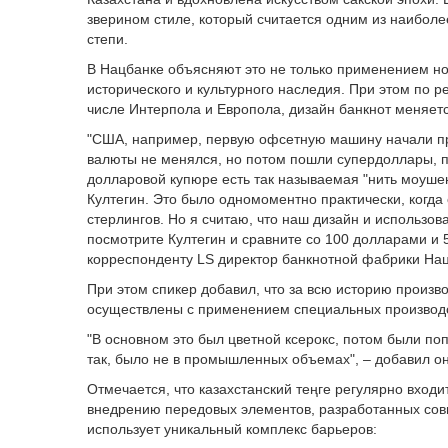
зверином стиле, который считается одним из наибол
степи.
В Нацбанке объясняют это не только применением н
исторического и культурного наследия. При этом по
числе Интерпола и Европола, дизайн банкнот меняется
"США, например, первую офсетную машину начали при
валюты не менялся, но потом пошли супердоллары, по
долларовой купюре есть так называемая "нить моушен
Култегин. Это было одномоментно практически, когда 
стерлингов. Но я считаю, что наш дизайн и использо
посмотрите Култегин и сравните со 100 долларами и 5
корреспонденту LS директор банкнотной фабрики На
При этом спикер добавил, что за всю историю произв
осуществлены с применением специальных производ
"В основном это был цветной ксерокс, потом были поп
так, было не в промышленных объемах", – добавил он
Отмечается, что казахстанский теңге регулярно вхо
внедрению передовых элементов, разработанных сов
использует уникальный комплекс барьеров: