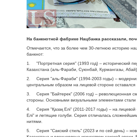
На банкнотной фабрике Нацбанка рассказали, поч
Отмечается, что за более чем 30-летнюю историю н
банкнот:
1. "Портретная серия" (1993 год) – исторический п
Казахстана (аль-Фараби, Суюнбай, Курмангазы, Абай
2. Серия "аль-Фараби" (1994-2003 годы) – модерни
центральным образом на лицевой стороне оставался
3. Серия "Байтерек" (2006 год) – революционная см
стороны. Основными визуальными элементами стали м
4. Серия "Қазақ Елі" (2011-2017 годы) – на лицево
Елі" и летящие голуби. Серия отличалась сложнейш
нитями.
5. Серия "Сакский стиль" (2023 и по сей день) – н
Казахстана и вдохновлена искусством сакской эпохи.