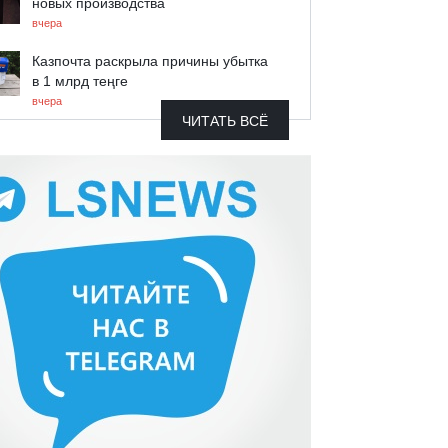
новых производства
вчера
Казпочта раскрыла причины убытка
в 1 млрд теңге
вчера
ЧИТАТЬ ВСЁ