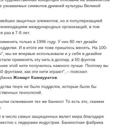
ее узнаваемых символов древней культуры Великой
овейших защитных элементов, но и популяризацией
 рекомендациям международных организаций, в том
 раз в 7-8 лет.
менять только в 1996 году. У них 80 лет дизайн
дделки. И в итоге им тоже пришлось менять. На 100-
", мы ее впервые использовали и у себя в дизайне
стали применять эту нить в доллар, в 50 фунтов
вание этой нити получилось намного лучше. Поэтому вы
0 фунтами, как эти нити играют", – пояснил
цбанка
Жомарт Кажмуратов
.
одства теңге не было подделок, которые были бы
ственных технологий.
ытки склеивания тех же банкнот. То есть это, скажем
.
дит в число самых защищенных валют мира благодаря
местно с лидерами индустрии. Банкнотная фабрика