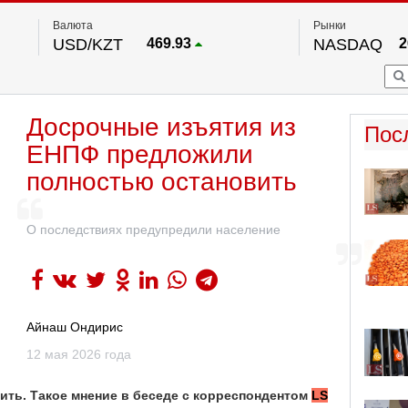
Валюта
Рынки
USD/KZT
469.93
NASDAQ
2
RUB/KZT
5.71
FTSE 100
EUR/KZT
541.64
DOW Ind
5
HKSE
По данным нац. банка РК
Досрочные изъятия из
S&P 500
7
Пос
NYSE
2
ЕНПФ предложили
полностью остановить
О последствиях предупредили население
Айнаш Ондирис
12 мая 2026 года
ть. Такое мнение в беседе с корреспондентом
LS