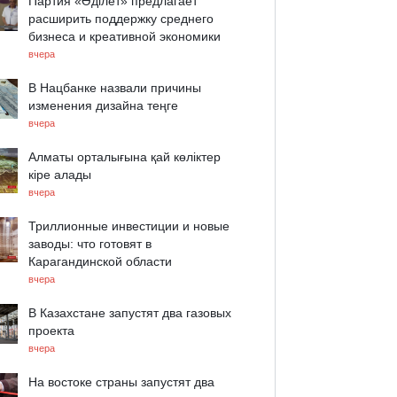
Партия «Әділет» предлагает
расширить поддержку среднего
бизнеса и креативной экономики
вчера
В Нацбанке назвали причины
изменения дизайна теңге
вчера
Алматы орталығына қай көліктер
кіре алады
вчера
Триллионные инвестиции и новые
заводы: что готовят в
Карагандинской области
вчера
В Казахстане запустят два газовых
проекта
вчера
На востоке страны запустят два