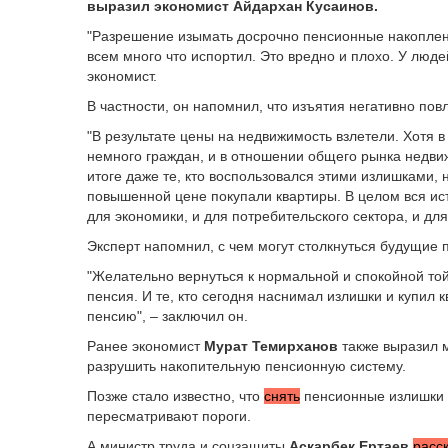
выразил экономист Айдархан Кусаинов.
"Разрешение изымать досрочно пенсионные накоплени
всем много что испортил. Это вредно и плохо. У люд
экономист.
В частности, он напомнил, что изъятия негативно по
"В результате цены на недвижимость взлетели. Хотя 
немного граждан, и в отношении общего рынка недви
итоге даже те, кто воспользовался этими излишками, 
повышенной цене покупали квартиры. В целом вся ис
для экономики, и для потребительского сектора, и для
Эксперт напомнил, с чем могут столкнуться будущие 
"Желательно вернуться к нормальной и спокойной той
пенсия. И те, кто сегодня наснимал излишки и купил 
пенсию", – заключил он.
Ранее экономист
Мурат Темирханов
также выразил м
разрушить накопительную пенсионную систему.
Позже стало известно, что
снять
пенсионные излишки 
пересматривают пороги.
А министр труда и соцзащиты
Аскарбек Ертаев
расс