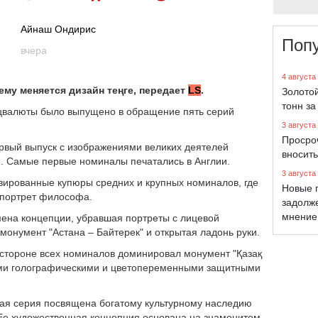
Айнаш Ондирис
Поп
вчера
4 августа
ему меняется дизайн теңге, передает
LS
.
Золото
тонн за
ацвалюты было выпущено в обращение пять серий
3 августа
Просро
ервый выпуск с изображениями великих деятелей
вносить
). Самые первые номиналы печатались в Англии.
3 августа
зированные купюры средних и крупных номиналов, где
Новые 
 портрет философа.
задолж
мнение
ена концепции, убравшая портреты с лицевой
онумент "Астана – Байтерек" и открытая ладонь руки.
й стороне всех номиналов доминировал монумент "Қазақ
ими голографическими и цветопеременными защитными
овая серия посвящена богатому культурному наследию
 Ее художественная концепция основана на знаменитом