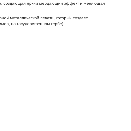
а, создающая яркий мерцающий эффект и меняющая
фной металлической печати, который создает
ер, на государственном гербе).
 защитные нити с эффектом пульсации и
оне.
сунка на лицевой и оборотной сторонах, которые на
ое.
лементы по краям банкнот, созданные специально
нкнот зависит от номинала, применяемых материалов,
их факторов. В целях безопасности другая информация
теңге. Из них 98% – это банкноты, еще 2%
хстане стали реже.