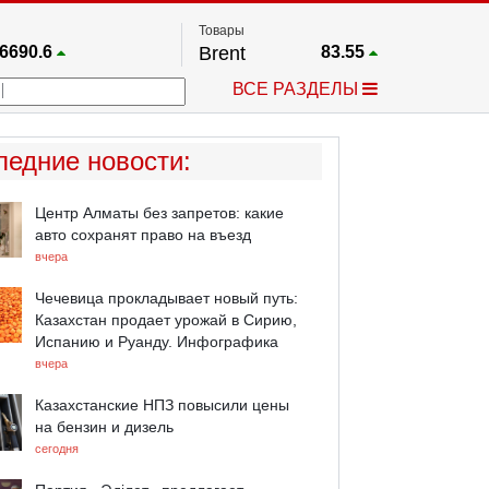
Товары
6690.6
Brent
83.55
67.17
Платина
1759.6
ВСЕ РАЗДЕЛЫ
4036.9
Газ
2.662
25668
Медь
6.591
757.64
Серебро
63.499
ледние новости
:
4595.2
Золото
4399.7
Центр Алматы без запретов: какие
авто сохранят право на въезд
вчера
Чечевица прокладывает новый путь:
Казахстан продает урожай в Сирию,
Испанию и Руанду. Инфографика
вчера
Казахстанские НПЗ повысили цены
на бензин и дизель
сегодня