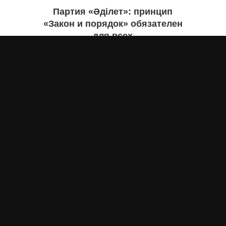
Партия «Әділет»: принцип
«Закон и порядок» обязателен
для всех
Асыл Жумагул
вчера