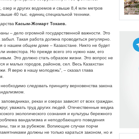
, озер и других водоемов и свыше 8,4 млн метров
свыше 40 тыс. единиц специальной техники.
ударства
Касым-Жомарт Токаев.
раны – дело огромной государственной важности. Это
а забыл. Такая работа должна проводиться регулярно.
я о нашем общем доме – Казахстане. Никто не будет
 или инвестора. Но прежде всего это нужно нам, его
сивым. Это должно стать образом жизни. Это вопрос не
ся и малых городов, районов, сел. Весь Казахстан
ежи. Я верю в нашу молодежь", – сказал глава
м.
м необходимо следовать принципу верховенства закона
вандализмом.
 заповедниках, реках и озерах зависят от всех граждан.
круг, уважать труд других людей. Отечественные медиа
окого экологического сознания и культуры бережного
 проблема вандализма и неподобающего поведения
аны, так и за рубежом. Вопиющие случаи порчи
 памятниками должны не только караться законом, но и