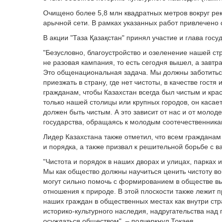
Очищено более 5,8 млн квадратных метров вокруг рек
арычной сети. В рамках указанных работ привлечено 
В акции "Таза Қазақстан" принял участие и глава гос
"Безусловно, благоустройство и озеленение нашей ст
не разовая кампания, то есть сегодня вышел, а завтр
Это общенациональная задача. Мы должны заботитьс
приезжать в страну, где нет чистоты, в качестве гостя
гражданам, чтобы Казахстан всегда был чистым и кра
только нашей столицы или крупных городов, он касает
должен быть чистым. А это зависит от нас и от молод
государства, обращаясь к молодым соотечественника
Лидер Казахстана также отметил, что всем граждана
и порядка, а также призвал к решительной борьбе с 
"Чистота и порядок в наших дворах и улицах, парках и
Мы как общество должны научиться ценить чистоту во
могут сильно помочь с формированием в обществе выс
отношения к природе. В этой плоскости также лежит
наших граждан в общественных местах как внутри стр
историко-культурного наследия, надругательства над
осуждаться обществом", – подчеркнул Токаев.