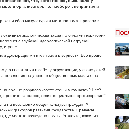
 обязаловкой, что, естественно, вызывало у
тывали организаторы, а, наоборот, неприятие и
р, как и сбор макулатуры и металлолома: провели и
Пос
о локальная экологическая акция по очистке территорий
наполнена глубокой идеологической нагрузкой,
, стране.
ыми декларациями и клятвами в верности. Все проще
у, о воспитании в себе, у окружающих, у своих детей
ла поведения на улице, в общественных местах, на
е на пол, не разрисовываете стены в комнатах? Нет?
е, простите за пафос, экзистенциальное противоречие?
елена на повышение общей культуры граждан. А
тальных факторов развития государства. Сравните
где чистота возведена в культ. Угадайте, какая из