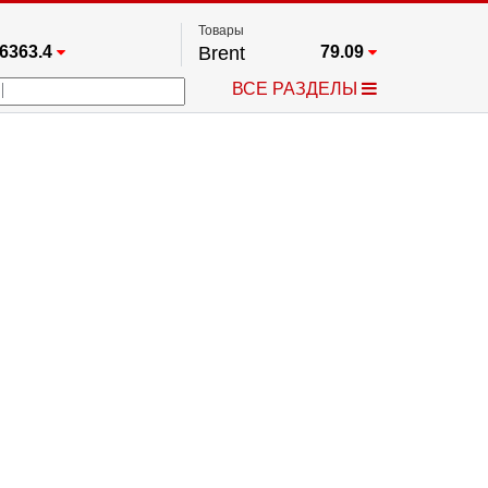
Товары
6363.4
Brent
79.09
67.17
Платина
1764.6
ВСЕ РАЗДЕЛЫ
4349.1
Газ
2.669
5915.8
Медь
6.7425
723.55
Серебро
62.5
4513.8
Золото
4342.1