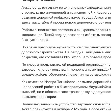
Акжар остается одним из активно развивающихся мик
строительство инженерной и транспортной инфрастру
развития дорожной инфраструктуры города Алматы по
здесь масштабный проект нового дорожного строитель
Работы выполняются поэтапно и синхронизированы с
канализации. Такой подход позволяет избежать повт
благоустройства.
Во время пресс-тура журналисты смогли ознакомить
дорожного строительства. На сегодняшний день в ми
покрытия, что составляет 80% от общего объема прое
По словам представителей подрядной организации, ра
завершения строительства инженерных коммуникаций 
укладке асфальтобетонного покрытия на оставшихся у
Как отметила Назира Тогизбаева, развитие дорожной
направлений работы в быстрорастущем Наурызбайско
жителей, но и обеспечивают транспортную доступнос
развития территории.
Полностью завершить устройство верхнего слоя асфа
Акжар планируется в октябре 2026 года. После окон