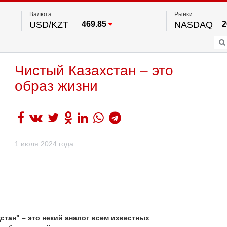
Валюта
Рынки
USD/KZT
469.85
NASDAQ
2
RUB/KZT
5.78
FTSE 100
EUR/KZT
542.16
DOW Ind
5
HKSE
2
По данным нац. банка РК
Чистый Казахстан – это
S&P 500
7
NYSE
2
образ жизни
1 июля 2024 года
стан" – это некий аналог всем известных