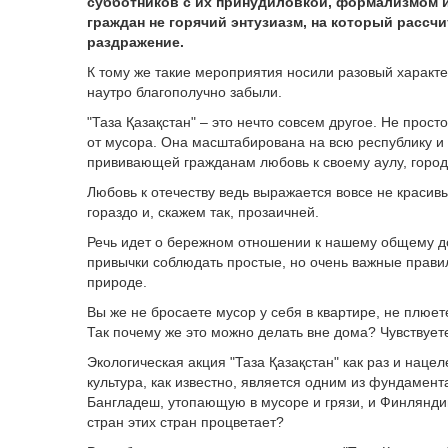
субботников с их принудиловкой, формализмом и
граждан не горячий энтузиазм, на который рассчи
раздражение.
К тому же такие мероприятия носили разовый характе
наутро благополучно забыли.
"Таза Қазақстан" – это нечто совсем другое. Не прост
от мусора. Она масштабирована на всю республику и 
прививающей гражданам любовь к своему аулу, городу
Любовь к отечеству ведь выражается вовсе не красив
гораздо и, скажем так, прозаичней.
Речь идет о бережном отношении к нашему общему дом
привычки соблюдать простые, но очень важные прави
природе.
Вы же не бросаете мусор у себя в квартире, не плюет
Так почему же это можно делать вне дома? Чувствует
Экологическая акция "Таза Қазақстан" как раз и нац
культура, как известно, является одним из фундамен
Бангладеш, утопающую в мусоре и грязи, и Финляндию, 
стран этих стран процветает?