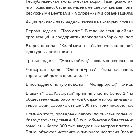
Республиканская экологическая акция "Таза Қазақстан
что похвально, была запущена не сверху, как мы пр
ресурсными центрами и молодежными организациям
Акция длилась пять недель, каждая из которых посв
Первая неделя – "Таза өлке". В течение семи дней ж
организаций и предприятий проводили уборку прилег
Вторая неделя – "Киелі мекен" – была посвящена раб
культурных памятников.
Третья неделя – "Жасыл аймақ" – ознаменовалась по
Четвертая неделя – "Өнегелі ұрпақ" – была посвящена
территорий домов престарелых.
В последнюю, пятую неделю – "Мөлдір бұлақ" – очища
В акции "Таза Қазақстан" приняли участие более 2,4 
общественников, работников бюджетных организаций
территорий, собрано свыше 900 тыс. тонн мусора, по
Помимо этого, проведены работы по очистке более 20
благоустройству свыше 4,6 тыс. объектов общественн
заменены более 300 тыс. квадратных метров плитки 
5 тыс. объектов историко-культурного наследия (памя