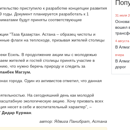
Поп
тельство приступило к разработке концепции развития
9 годы. Документ планируется разработать к 1
31 июля 2
акиматами будут приняты соответствующие
Основа
вошел в
трансф
ции "Таза Қазақстан. Астана – образец чистоты и
енные флаги на теплоходе, призывая жителей столицы
4 августа
В Алма
реки Есиль. В продолжение акции мы с молодежью
вчера
ем жителей и гостей столицы принять участие в
В Алма
ию, что нужно беречь природу и следить за
дорог
ланбек Магзум.
нах города. Один из активистов отметил, что данная
еятельностью. На сегодняшний день как молодой
масштабную экологическую акцию. Хочу призвать всех
ция несет в себе и воспитательный характер", –
"
Дидар Курман
.
автор: Ядвига Панибрат, Астана