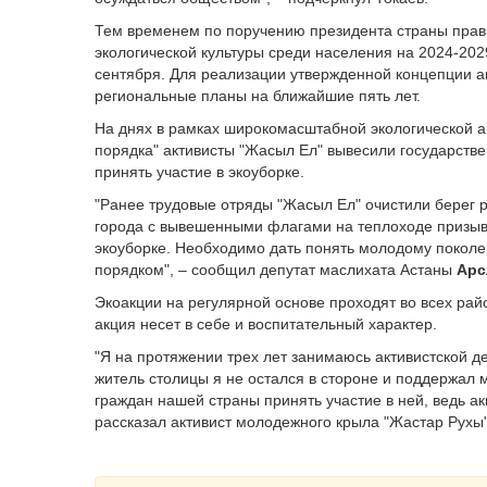
Тем временем по поручению президента страны прави
экологической культуры среди населения на 2024-202
сентября. Для реализации утвержденной концепции 
региональные планы на ближайшие пять лет.
На днях в рамках широкомасштабной экологической ак
порядка" активисты "Жасыл Ел" вывесили государств
принять участие в экоуборке.
"Ранее трудовые отряды "Жасыл Ел" очистили берег 
города с вывешенными флагами на теплоходе призыва
экоуборке. Необходимо дать понять молодому поколен
порядком", – сообщил депутат маслихата Астаны
Арс
Экоакции на регулярной основе проходят во всех райо
акция несет в себе и воспитательный характер.
"Я на протяжении трех лет занимаюсь активистской д
житель столицы я не остался в стороне и поддержал 
граждан нашей страны принять участие в ней, ведь ак
рассказал активист молодежного крыла "Жастар Рухы