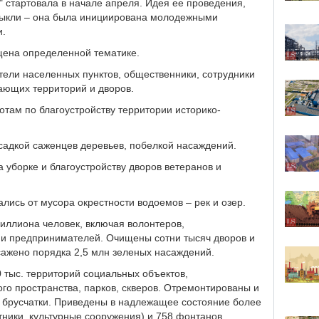
" стартовала в начале апреля. Идея ее проведения,
ивыкли – она была инициирована молодежными
и.
ящена определенной тематике.
ители населенных пунктов, общественники, сотрудники
ающих территорий и дворов.
отам по благоустройству территории историко-
садкой саженцев деревьев, побелкой насаждений.
 уборке и благоустройству дворов ветеранов и
лись от мусора окрестности водоемов – рек и озер.
миллиона человек, включая волонтеров,
 и предпринимателей. Очищены сотни тысяч дворов и
сажено порядка 2,5 млн зеленых насаждений.
 тыс. территорий социальных объектов,
ого пространства, парков, скверов. Отремонтированы и
и брусчатки. Приведены в надлежащее состояние более
тники, культурные сооружения) и 758 фонтанов.