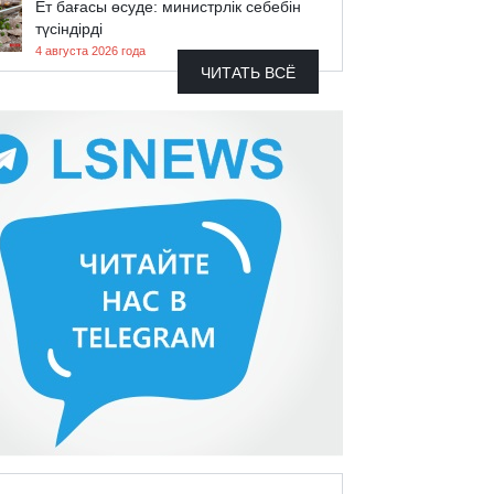
Ет бағасы өсуде: министрлік себебін
түсіндірді
4 августа 2026 года
ЧИТАТЬ ВСЁ