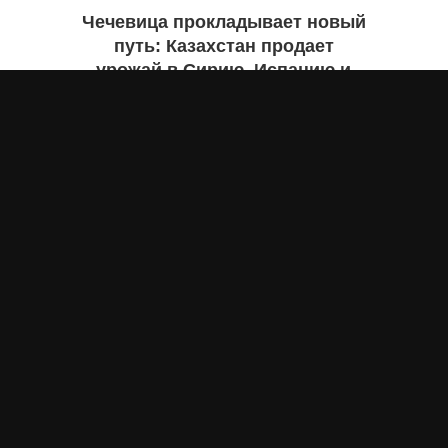
Чечевица прокладывает новый
путь: Казахстан продает
урожай в Сирию, Испанию и
Руанду. Инфографика
Жанна ШАМСУТДИНОВА
вчера