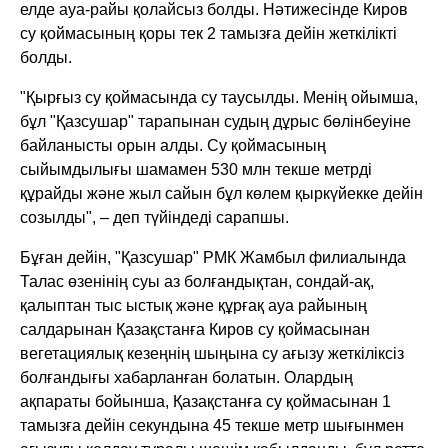
елде ауа-райы қолайсыз болды. Нәтижесінде Киров
су қоймасының қоры тек 2 тамызға дейін жеткілікті
болды.
"Қырғыз су қоймасында су таусылды. Менің ойымша,
бұл "Қазсушар" тарапынан судың дұрыс бөлінбеуіне
байланысты орын алды. Су қоймасының
сыйымдылығы шамамен 530 млн текше метрді
құрайды және жыл сайын бұл көлем қыркүйекке дейін
созылды", – деп түйіндеді сарапшы.
Бұған дейін, "Қазсушар" РМК Жамбыл филиалында
Талас өзенінің суы аз болғандықтан, сондай-ақ,
қалыптан тыс ыстық және құрғақ ауа райының
салдарынан Қазақстанға Киров су қоймасынан
вегетациялық кезеңнің шыңына су ағызу жеткіліксіз
болғандығы хабарланған болатын. Олардың
ақпараты бойынша, Қазақстанға су қоймасынан 1
тамызға дейін секундына 45 текше метр шығынмен