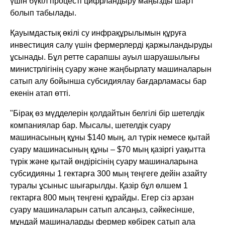
үшін бүкіл процесті цифрландыру маңызды шарт
болып табылады.
Қауымдастық өкілі су инфрақұрылымын құруға
инвестиция салу үшін фермерлерді қаржыландыруды
ұсынады. Бұл ретте сарапшы ауыл шаруашылығы
министрлігінің суару және жаңбырлату машиналарын
сатып алу бойынша субсидиялау бағдарламасы бар
екенін атап өтті.
"Бірақ өз мүдделерін қолдайтын белгілі бір шетелдік
компаниялар бар. Мысалы, шетелдік суару
машинасының құны $140 мың, ал түрік немесе қытай
суару машинасының құны – $70 мың қазіргі уақытта
түрік және қытай өндірісінің суару машиналарына
субсидияны 1 гектарға 300 мың теңгеге дейін азайту
туралы ұсыныс шығарылды. Қазір бұл өлшем 1
гектарға 800 мың теңгені құрайды. Егер сіз арзан
суару машиналарын сатып алсаңыз, сәйкесінше,
мұндай машиналарды фермер көбірек сатып ала