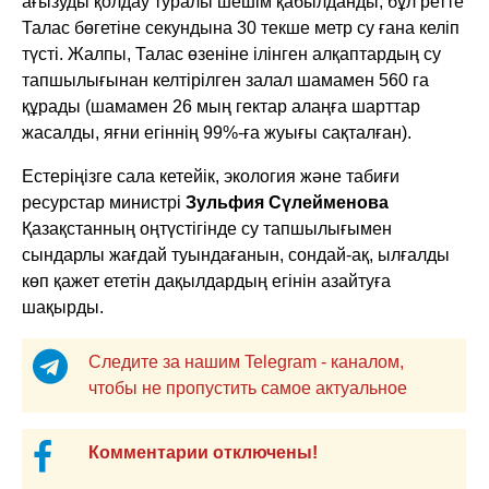
ағызуды қолдау туралы шешім қабылданды, бұл ретте
Талас бөгетіне секундына 30 текше метр су ғана келіп
түсті. Жалпы, Талас өзеніне ілінген алқаптардың су
тапшылығынан келтірілген залал шамамен 560 га
құрады (шамамен 26 мың гектар алаңға шарттар
жасалды, яғни егіннің 99%-ға жуығы сақталған).
Естеріңізге сала кетейік, экология және табиғи
ресурстар министрі
Зульфия Сүлейменова
Қазақстанның оңтүстігінде су тапшылығымен
сындарлы жағдай туындағанын, сондай-ақ, ылғалды
көп қажет ететін дақылдардың егінін азайтуға
шақырды.
Следите за нашим Telegram - каналом,
чтобы не пропустить самое актуальное
Комментарии отключены!