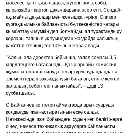
мәселесі қант қызылшасы, жүгері, пияз, сәбіз,
қырыққабат, картоп дақылдарына әсер етті. Сондай-
ақ, майлы дақылдар мен жоңышқа түріне. Спикер
құрғақшылыққа байланысты бұл көкөністер қатары
қымбаттауы мүмкін деп болжайды, ал тұрақтандыру
қорлары тапшылық туындаған жағдайда халықтың
қажеттіліктерінің тек 10%-зын жаба алады.
"Алдын ала деректер бойынша, залал сомасы 3,5
млрд теңгеге бағаланады. Қазір арнайы комиссия
жұмысын жалғастыруда, ол әртүрлі аудандардағы
элементтердің зақымдануын бағалап, егінге келген
залалдың себептерін анықтайды", – деді LS
сұхбатшысы.
С.Байғалиев көптеген аймақтарда арық суаруды
қолдануды жалғастыратынын еске салды.
Нәтижесінде, жол бойындағы судың көп бөлігі жерге
сіңеді немесе техникалық ақауларға байланысты