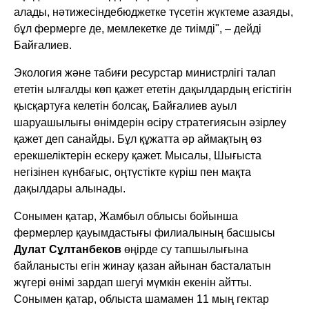
алады, нәтижесіндебюджетке түсетін жүктеме азаяды,
бұл фермерге де, мемлекетке де тиімді", – дейді
Байғалиев.
Экология және табиғи ресурстар министрлігі талап
ететін ылғалды көп қажет ететін дақылдардың егістігін
қысқартуға келетін болсақ, Байғалиев ауыл
шаруашылығы өнімдерін өсіру стратегиясын әзірлеу
қажет деп санайды. Бұл құжатта әр аймақтың өз
ерекшеліктерін ескеру қажет. Мысалы, Шығыста
негізінен күнбағыс, оңтүстікте күріш пен мақта
дақылдары алынады.
Сонымен қатар, Жамбыл облысы бойынша
фермерлер қауымдастығы филиалының басшысы
Дулат Сұлтанбеков
өңірде су тапшылығына
байланысты егін жинау қазан айынан басталатын
жүгері өнімі зардап шегуі мүмкін екенін айтты.
Сонымен қатар, облыста шамамен 11 мың гектар