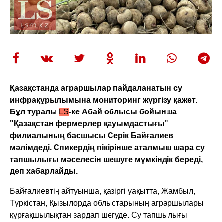
Қазақстанда аграршылар пайдаланатын су
инфрақұрылымына мониторинг жүргізу қажет.
Бұл туралы
LS
-ке Абай облысы бойынша
"Қазақстан фермерлер қауымдастығы"
филиалының басшысы Серік Байғалиев
мәлімдеді. Спикердің пікірінше аталмыш шара су
тапшылығы мәселесін шешуге мүмкіндік береді,
деп хабарлайды.
Байғалиевтің айтуынша, қазіргі уақытта, Жамбыл,
Түркістан, Қызылорда облыстарының аграршылары
құрғақшылықтан зардап шегуде. Су тапшылығы