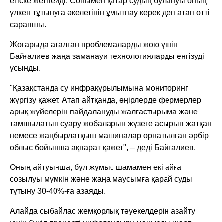
егіске жетпейді. Сонымен қатар судың булануы оның
үлкен тұтынуға әкелетінін ұмытпау керек деп атап өтті
сарапшы.
Жоғарыда аталған проблемаларды жою үшін
Байғалиев жаңа заманауи технологияларды енгізуді
ұсынды.
"Қазақстанда су инфрақұрылымына мониторинг
жүргізу қажет. Атап айтқанда, өңірлерде фермерлер
арық жүйелерін пайдалануды жалғастырыма және
тамшылатып суару жобаларын жүзеге асырып жатқан
немесе жаңбырлатқыш машиналар орнатылған әрбір
облыс бойынша ақпарат қажет", – деді Байғалиев.
Оның айтуынша, бұл жұмыс шамамен екі айға
созылуы мүмкін және жаңа маусымға қарай суды
тұтыну 30-40%-ға азаяды.
Алайда сыбайлас жемқорлық тәуекелдерін азайту