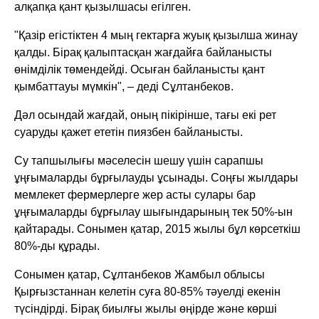
алқапқа қант қызылшасы егілген.
"Қазір егістіктен 4 мың гектарға жуық қызылша жинау
қалды. Бірақ қалыптасқан жағдайға байланысты
өнімділік төмендейді. Осыған байланысты қант
қымбаттауы мүмкін", – деді Сұлтанбеков.
Дәл осындай жағдай, оның пікірінше, тағы екі рет
суаруды қажет ететін пиязбен байланысты.
Су тапшылығы мәселесін шешу үшін сарапшы
ұңғымаларды бұрғылауды ұсынады. Соңғы жылдары
мемлекет фермерлерге жер асты сулары бар
ұңғымаларды бұрғылау шығындарының тек 50%-ын
қайтарады. Сонымен қатар, 2015 жылы бұл көрсеткіш
80%-ды құрады.
Сонымен қатар, Сұлтанбеков Жамбыл облысы
Қырғызстаннан келетін суға 80-85% тәуелді екенін
түсіндірді. Бірақ биылғы жылы өңірде және көрші