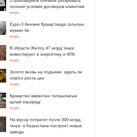
Страховщиков обязали раскрывать
полные условия договоров клиентам
вчера
Еуро-3 бензині Қазақстанда сатылуы
мүмкін бе
вчера
В области Жетісу 47 млрд теңге
инвестируют в энергетику и АПК
вчера
Золото вновь на подъеме: ждать ли
нового роста цен
вчера
Қазақстан авиаотын тапшылығын
қалай еңсереді
вчера
На мусор потратят почти 300 млрд
теңге: в Казахстане построят новые
заводы