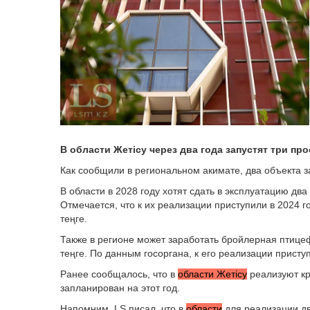
В области Жетісу через два года запустят три про
Как сообщили в региональном акимате, два объекта з
В области в 2028 году хотят сдать в эксплуатацию два
Отмечается, что к их реализации приступили в 2024 
теңге.
Также в регионе может заработать бройлерная птице
теңге. По данным госоргана, к его реализации приступ
Ранее сообщалось, что в
области Жетісу
реализуют кр
запланирован на этот год.
Напомним, LS писал, что в
области
для реализации дв