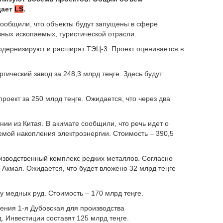
дает
LS
.
сообщили, что объекты будут запущены в сфере
зных ископаемых, туристической отрасли.
одернизируют и расширят ТЭЦ-3. Проект оценивается в
гический завод за 248,3 млрд теңге. Здесь будут
роект за 250 млрд теңге. Ожидается, что через два
ии из Китая. В акимате сообщили, что речь идет о
емой накопления электроэнергии. Стоимость – 390,5
оизводственный комплекс редких металлов. Согласно
Акмая. Ожидается, что будет вложено 32 млрд теңге
ку медных руд. Стоимость – 170 млрд теңге.
ения 1-я Дубовская для производства
д. Инвестиции составят 125 млрд теңге.