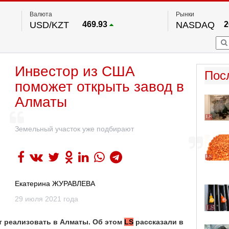
Валюта
Рынки
USD/KZT
469.93
NASDAQ
2
RUB/KZT
5.71
FTSE 100
EUR/KZT
541.64
DOW Ind
5
HKSE
По данным нац. банка РК
Инвестор из США
S&P 500
7
Пос
NYSE
2
поможет открыть завод в
Алматы
Земельный участок уже подбирают
Екатерина ЖУРАВЛЕВА
29 июля 2021 года
т реализовать в Алматы. Об этом
LS
рассказали в