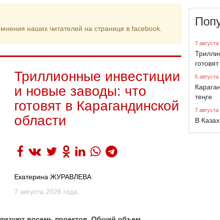
Поп
мнения наших читателей на странице в facebook.
7 августа
Трилли
готовят
Триллионные инвестиции
5 августа
Караган
и новые заводы: что
теңге
готовят в Карагандинской
7 августа
области
В Казах
Екатерина ЖУРАВЛЕВА
7 августа 2026 года
еализуют восемь проектов. Общий объем