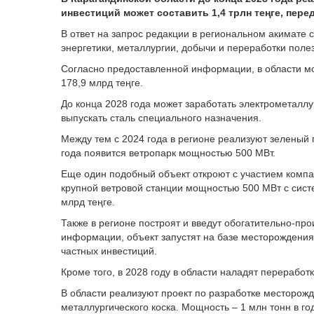
инвестиций может составить 1,4 трлн теңге, пере
В ответ на запрос редакции в региональном акимате 
энергетики, металлургии, добычи и переработки поле
Согласно предоставленной информации, в области м
178,9 млрд теңге.
До конца 2028 года может заработать электрометаллур
выпускать сталь специального назначения.
Между тем с 2024 года в регионе реализуют зеленый п
года появится ветропарк мощностью 500 МВт.
Еще один подобный объект откроют с участием компан
крупной ветровой станции мощностью 500 МВт с сист
млрд теңге.
Также в регионе построят и введут обогатительно-пр
информации, объект запустят на базе месторождения 
частных инвестиций.
Кроме того, в 2028 году в области наладят переработ
В области реализуют проект по разработке месторожд
металлургического коска. Мощность – 1 млн тонн в го