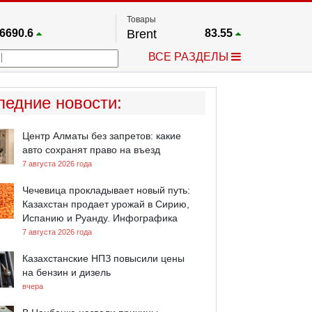
Товары
6690.6
Brent
83.55
67.17
Платина
1759.6
ВСЕ РАЗДЕЛЫ
4036.9
Газ
2.662
25668
Медь
6.591
757.64
Серебро
63.499
ледние новости
:
4595.2
Золото
4399.7
Центр Алматы без запретов: какие
авто сохранят право на въезд
7 августа 2026 года
Чечевица прокладывает новый путь:
Казахстан продает урожай в Сирию,
Испанию и Руанду. Инфографика
7 августа 2026 года
Казахстанские НПЗ повысили цены
на бензин и дизель
вчера