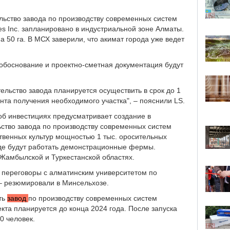
ельство завода по производству современных систем
es Inс. запланировано в индустриальной зоне Алматы.
 50 га. В МСХ заверили, что акимат города уже ведет
 обоснование и проектно-сметная документация будут
ельство завода планируется осуществить в срок до 1
нта получения необходимого участка", – пояснили LS.
об инвестициях предусматривает создание в
ство завода по производству современных систем
твенных культур мощностью 1 тыс. оросительных
где будут работать демонстрационные фермы.
 Жамбылской и Туркестанской областях.
я переговоры с алматинским университетом по
 – резюмировали в Минсельхозе.
ить
завод
по производству современных систем
кта планируется до конца 2024 года. После запуска
0 человек.