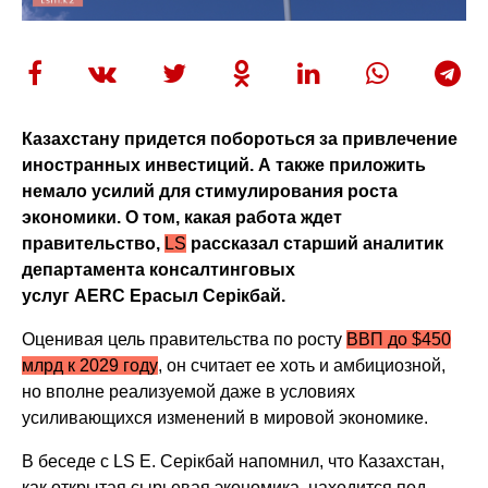
Казахстану придется побороться за привлечение
иностранных инвестиций. А также приложить
немало усилий для стимулирования роста
экономики. О том, какая работа ждет
правительство,
LS
рассказал старший аналитик
департамента консалтинговых
услуг AERC Ерасыл Серiкбай.
Оценивая цель правительства по росту
ВВП до $450
млрд к 2029 году
, он считает ее хоть и амбициозной,
но вполне реализуемой даже в условиях
усиливающихся изменений в мировой экономике.
В беседе с LS Е. Серiкбай напомнил, что
Казахстан,
как открытая сырьевая экономика, находится под