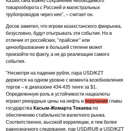
Казахстана важно сохранение необходимого
товарооборота с Россией и магистральных
трубопроводов через нее", – считает он.
Досов заметил, что игроки казахстанского финрынка,
безусловно, будут отыгрывать эти события. Но в
отличие от российских, "прайсинг" или
ценообразование в большей степени может
произойти по факту, а не до реализации самого
события.
"Несмотря на падение рубля, пара USD/KZT
держится на одном уровне с момента возобновления
торгов – в диапазоне 434-435 тенге за $1.
Определенную роль в устойчивости нацвалюты
играют рекордные цены на нефть и
поручения
главы
государства
Касым-Жомарта Токаева
по
обеспечению стабильности валютного рынка.
Соответственно, высокой корреляции, и тем более
равнозначного следования, пар USD/RUB и USD/KZT