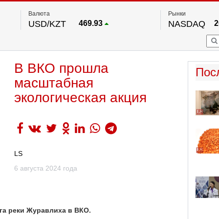
Валюта
Рынки
USD/KZT
469.93
NASDAQ
2
RUB/KZT
5.71
FTSE 100
EUR/KZT
541.64
DOW Ind
5
HKSE
По данным нац. банка РК
В ВКО прошла
S&P 500
7
Пос
NYSE
2
масштабная
экологическая акция
LS
6 августа 2024 года
га реки Журавлиха в ВКО.