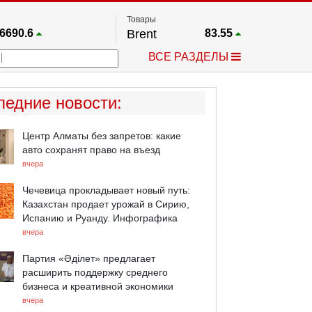
Товары
6690.6
Brent
83.55
67.17
Платина
1759.6
ВСЕ РАЗДЕЛЫ
4036.9
Газ
2.662
25668
Медь
6.591
757.64
Серебро
63.499
ледние новости
:
4595.2
Золото
4399.7
Центр Алматы без запретов: какие
авто сохранят право на въезд
вчера
Чечевица прокладывает новый путь:
Казахстан продает урожай в Сирию,
Испанию и Руанду. Инфографика
вчера
Партия «Әділет» предлагает
расширить поддержку среднего
бизнеса и креативной экономики
вчера