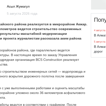
Асыл Жумагул
5 августа 2026 года
Поп
йского района реализуется в микрорайоне Акжар.
илометров ведется строительство современных
4 августа
е результаты масштабной модернизации
В Алма
и проекта журналистам рассказала аким района
5 августа
В Алма
рорайонов района, где параллельно ведется
дорог
ктуры. В настоящее время по заказу Управления
дрядная организация BCS Construction реализует
ства.
о строительством инженерных сетей — водопровода и
орного вскрытия дорожного полотна после завершения
ся с уже выполненными работами и оценить масштабы
крорайоне уложено около 36 километров асфальтового
кта.
боты ведутся в соответствии с графиком. После