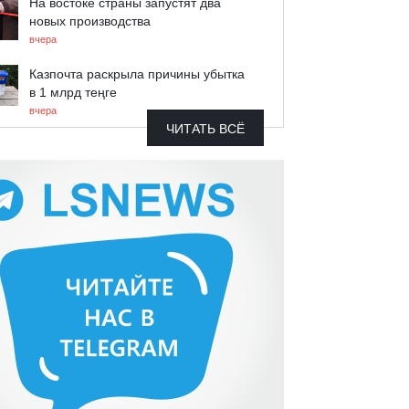
На востоке страны запустят два
новых производства
вчера
Казпочта раскрыла причины убытка
в 1 млрд теңге
вчера
ЧИТАТЬ ВСЁ