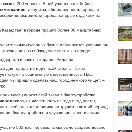
ие свыше 200 человек. В ней участвовали бойцы
ахметкалиев
, депутаты, общественность города, а
рисоединились жители города, которые отдыхали на
а Қазақстан" в городе прошло более 30 масштабных
полнительных мусорных баков, планируется увеличение
, отвечающих за соблюдение чистоты в городе.
поддержал и совет ветеранов Риддера.
ько для города, но и для всей страны. Такие
ует какую-то социальную ответственность. Наш
годня мы пришли сделать наш город немного чище", –
тко
.
орой месяц вносят свой вклад в благоустройство
нчаровского
, их численность из года в год растет,
нять себя не только активным трудом в летний период,
енение, благоустройство и улучшение экологических
 участие 533 тыс. человек, также было зайдействовано