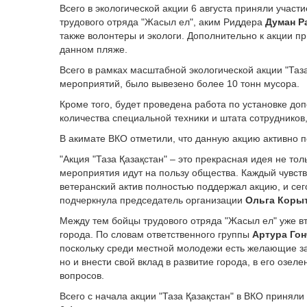
Всего в экологической акции 6 августа приняли участ
трудового отряда "Жасыл ел", аким Риддера
Думан Р
также волонтеры и экологи. Дополнительно к акции п
данном пляже.
Всего в рамках масштабной экологической акции "Таз
мероприятий, было вывезено более 10 тонн мусора.
Кроме того, будет проведена работа по установке до
количества специальной техники и штата сотрудников
В акимате ВКО отметили, что данную акцию активно 
"Акция "Таза Қазақстан" – это прекрасная идея не тол
мероприятия идут на пользу общества. Каждый чувств
ветеранский актив полностью поддержал акцию, и се
подчеркнула председатель организации
Ольга Коры
Между тем бойцы трудового отряда "Жасыл ел" уже вт
города. По словам ответственного группы
Артура Го
поскольку среди местной молодежи есть желающие за
но и внести свой вклад в развитие города, в его озел
вопросов.
Всего с начала акции "Таза Қазақстан" в ВКО приняли