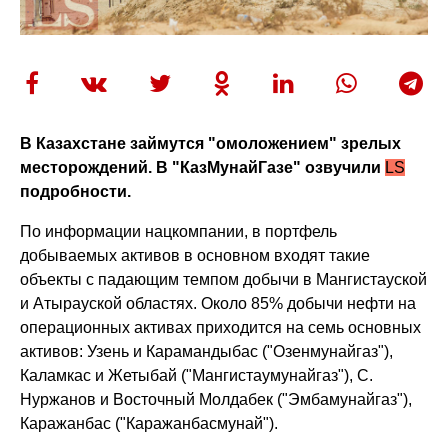
В Казахстане займутся "омоложением" зрелых
месторождений. В "КазМунайГазе" озвучили
LS
подробности.
По информации нацкомпании, в портфель
добываемых активов в основном входят такие
объекты с падающим темпом добычи в Мангистауской
и Атырауской областях. Около 85% добычи нефти на
операционных активах приходится на семь основных
активов: Узень и Карамандыбас ("Озенмунайгаз"),
Каламкас и Жетыбай ("Мангистаумунайгаз"), С.
Нуржанов и Восточный Молдабек ("Эмбамунайгаз"),
Каражанбас ("Каражанбасмунай").