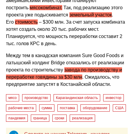
американскими инвесторами планируют
построить
мясокомбинат.
Так, под реализацию этого
проекта уже подыскивается
земельный участок
.
Его
стоимость
– $300 млн. За счет запуска комбината
хотят создать около 20 тыс. рабочих мест.
Планируется, что мощность переработки составит 2
тыс. голов КРС в день.
Между тем в канадская компания Sure Good Foods и
латышский холдинг Bridge отказались от реализации
проекта по строительству
завода по производству и
переработке говядины за $30 млн
. Ожидалось, что
предприятие запустят в Костанайской области.
мясо
производство
Карагандинская область
инвестор
рабочие места
сумма
поставка
оборудование
США
пандемия
граница
сроки
реализация