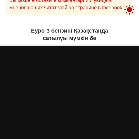
Вы можете оставить комментарий и увидеть
мнения наших читателей на странице в facebook.
Еуро-3 бензині Қазақстанда
сатылуы мүмкін бе
Асыл Жумагул
вчера