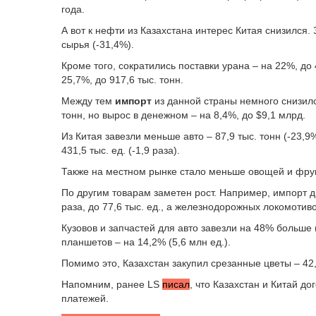
года.
А вот к нефти из Казахстана интерес Китая снизился.
сырья (-31,4%).
Кроме того, сократились поставки урана – на 22%, до 
25,7%, до 917,6 тыс. тонн.
Между тем
импорт
из данной страны немного снизилс
тонн, но вырос в денежном – на 8,4%, до $9,1 млрд.
Из Китая завезли меньше авто – 87,9 тыс. тонн (-23,9%
431,5 тыс. ед. (-1,9 раза).
Также на местном рынке стало меньше овощей и фрукт
По другим товарам заметен рост. Например, импорт д
раза, до 77,6 тыс. ед., а железнодорожных локомотивов
Кузовов и запчастей для авто завезли на 48% больше 
планшетов – на 14,2% (5,6 млн ед.).
Помимо это, Казахстан закупил срезанные цветы – 42,
Напомним, ранее LS
писал
, что
Казахстан и Китай до
платежей.