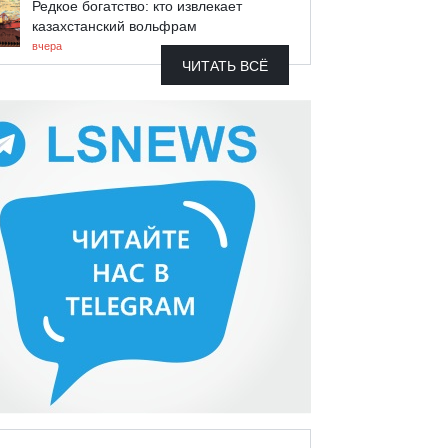
Редкое богатство: кто извлекает
казахстанский вольфрам
вчера
ЧИТАТЬ ВСЁ