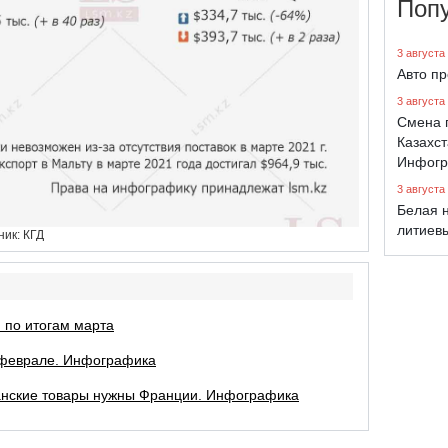
Поп
3 августа
Авто п
3 августа
Смена 
Казахст
Инфогр
3 августа
Белая н
литиев
ник: КГД
й по итогам марта
в феврале. Инфографика
станские товары нужны Франции. Инфографика