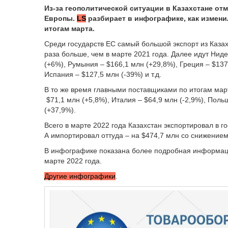
Из-за геополитической ситуации в Казахстане от
Европы.
LS
разбирает в инфографике, как измени
итогам марта.
Среди государств ЕС самый большой экспорт из Казахс
раза больше, чем в марте 2021 года. Далее идут Нид
(+6%), Румыния – $166,1 млн (+29,8%), Греция – $137
Испания – $127,5 млн (-39%) и т.д.
В то же время главными поставщиками по итогам март
$71,1 млн (+5,8%), Италия – $64,9 млн (-2,9%), Поль
(+37,9%).
Всего в марте 2022 года Казахстан экспортировал в г
А импортировал оттуда – на $474,7 млн со снижением
В инфографике показана более подробная информаци
марте 2022 года.
Другие инфографики
.