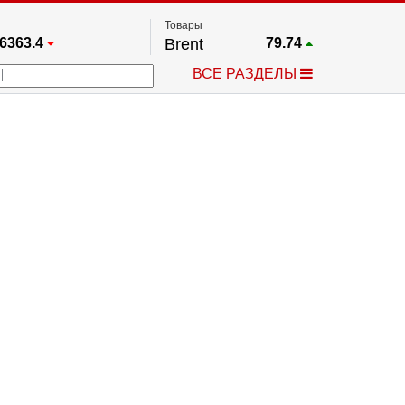
Товары
6363.4
Brent
79.74
67.17
Платина
1760.5
ВСЕ РАЗДЕЛЫ
4349.1
Газ
2.692
5455.5
Медь
6.709
723.55
Серебро
62.11
4513.8
Золото
4314.6