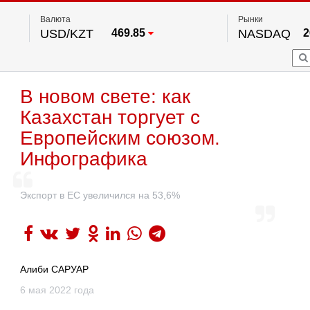
Валюта
Рынки
USD/KZT
469.85
NASDAQ
2
RUB/KZT
5.78
FTSE 100
EUR/KZT
542.16
DOW Ind
5
HKSE
2
По данным нац. банка РК
В новом свете: как
S&P 500
7
NYSE
2
Казахстан торгует с
Европейским союзом.
Инфографика
Экспорт в ЕС увеличился на 53,6%
Алиби САРУАР
6 мая 2022 года