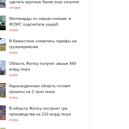
сделать крупные банки еще сильнее
сегодня
Миллиарды по серым схемам: в
ФСМС подсчитали ущерб
вчера
В Казахстане снизились тарифы на
грузоперевозки
вчера
Область Жетісу получит свыше 460
млрд теңге
вчера
Карагандинская область готовит
проекты на 2 трлн теңге
вчера
В области Жетісу построят три
производства на 216 млрд теңге
вчера