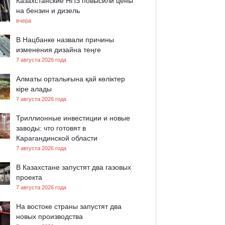
Казахстанские НПЗ повысили цены
на бензин и дизель
вчера
В Нацбанке назвали причины
изменения дизайна теңге
7 августа 2026 года
Алматы орталығына қай көліктер
кіре алады
7 августа 2026 года
Триллионные инвестиции и новые
заводы: что готовят в
Карагандинской области
7 августа 2026 года
В Казахстане запустят два газовых
проекта
7 августа 2026 года
На востоке страны запустят два
новых производства