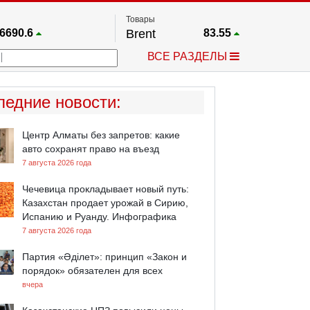
Товары
6690.6
Brent
83.55
67.17
Платина
1759.6
ВСЕ РАЗДЕЛЫ
4036.9
Газ
2.662
25668
Медь
6.591
757.64
Серебро
63.499
ледние новости
:
4595.2
Золото
4399.7
Центр Алматы без запретов: какие
авто сохранят право на въезд
7 августа 2026 года
Чечевица прокладывает новый путь:
Казахстан продает урожай в Сирию,
Испанию и Руанду. Инфографика
7 августа 2026 года
Партия «Әділет»: принцип «Закон и
порядок» обязателен для всех
вчера