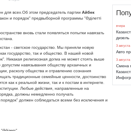
Поп
н для всех.
Об этом председатель партии
Айбек
акон и порядок" предвыборной программы "Әділетті
вчера
Казахс
остранстве вновь стали появляться попытки навязать
дизель
хстана.
3 августа
хстан - светское государство. Мы приняли новую
Авто п
ак государство, так и общество. В нашей новой
ок". Никакая религиозная догма не может стоять выше
3 августа
е допустим навязывания обществу архаичных и
Смена 
ации, расколу общества и отравлению сознания
Казахст
ищать традиционные семейные ценности, достоинство
Инфогр
ся как к реальной жизни, так и к постам в интернете.
нституции. Любые действия, направленные на
орядка, должны немедленно получать
 порядок" должен соблюдаться всеми без исключения и
 "Әділет".