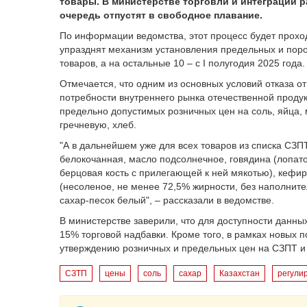
товары. В министерстве торговли и интеграции 
очередь отпустят в свободное плавание.
По информации ведомства, этот процесс будет проход
упразднят механизм установления предельных и порог
товаров, а на остальные 10 – с I полугодия 2025 года.
Отмечается, что одним из основных условий отказа о
потребности внутреннего рынка отечественной продук
предельно допустимых розничных цен на соль, яйца, 
гречневую, хлеб.
"А в дальнейшем уже для всех товаров из списка СЗПТ
белокочанная, масло подсолнечное, говядина (лопаточ
берцовая кость с прилегающей к ней мякотью), кефир
(несоленое, не менее 72,5% жирности, без наполнител
сахар-песок белый", – рассказали в ведомстве.
В министерстве заверили, что для доступности данны
15% торговой надбавки. Кроме того, в рамках новых 
утверждению розничных и предельных цен на СЗПТ и
СЗТП
цены
соль
сахар
Казахстан
регули