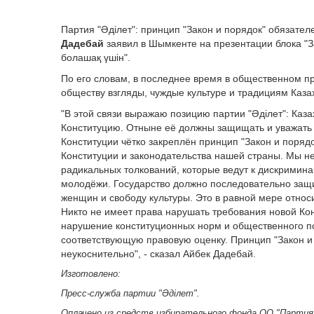
Партия "Әділет": принцип "Закон и порядок" обязателе
Дадебай
заявил в Шымкенте на презентации блока "З
болашақ үшін".
По его словам, в последнее время в общественном пр
обществу взгляды, чуждые культуре и традициям Каза
"В этой связи выражаю позицию партии "Әділет": Каза
Конституцию. Отныне её должны защищать и уважать к
Конституции чётко закреплён принцип "Закон и поряд
Конституции и законодательства нашей страны. Мы н
радикальных толкований, которые ведут к дискримин
молодёжи. Государство должно последовательно защ
женщин и свободу культуры. Это в равной мере относит
Никто не имеет права нарушать требования новой Ко
нарушение конституционных норм и общественного п
соответствующую правовую оценку. Принцип "Закон и
неукоснительно", - сказал Айбек Дадебай.
Изготовлено:
Пресс-служба партии "Әділет".
Оплачено из средств избирательного фонда ОО "Партия