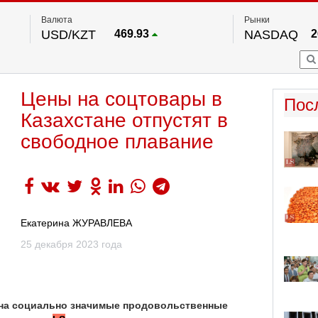
Валюта
Рынки
USD/KZT
469.93
NASDAQ
2
RUB/KZT
5.71
FTSE 100
EUR/KZT
541.64
DOW Ind
5
HKSE
По данным нац. банка РК
Цены на соцтовары в
S&P 500
7
Пос
NYSE
2
Казахстане отпустят в
свободное плавание
Екатерина ЖУРАВЛЕВА
25 декабря 2023 года
н на социально значимые продовольственные