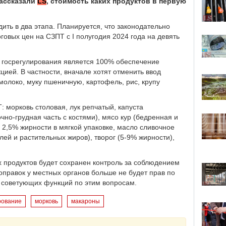
рассказали
LS
, стоимость каких продуктов в первую
ить в два этапа. Планируется, что законодательно
овых цен на СЗПТ с I полугодия 2024 года на девять
т госрегулирования является 100% обеспечение
цией. В частности, вначале хотят отменить ввод
молоко, муку пшеничную, картофель, рис, крупу
: морковь столовая, лук репчатый, капуста
но-грудная часть с костями), мясо кур (бедренная и
 2,5% жирности в мягкой упаковке, масло сливочное
ей и растительных жиров), творог (5-9% жирности),
х продуктов будет сохранен контроль за соблюдением
поправок у местных органов больше не будет прав по
 советующих функций по этим вопросам.
рование
морковь
макароны