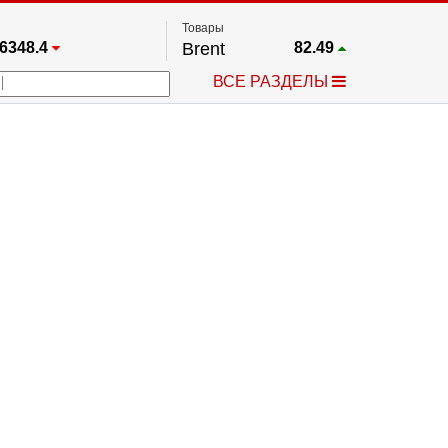
Товары
6348.4
Brent
82.49
67.17
Платина
1735.9
ВСЕ РАЗДЕЛЫ
3885.1
Газ
2.636
5530.3
Медь
6.724
709.96
Серебро
61.865
4484.1
Золото
4301.4