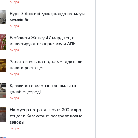
вчера
Еуро-3 бензині Қазақстанда сатылуы
мүмкін бе
вчера
В области Жетісу 47 млрд теңге
инвестируют в энергетику и АПК
вчера
Золото вновь на подъеме: ждать ли
нового роста цен
вчера
Қазақстан авиаотын тапшылығын
қалай еңсереді
вчера
На мусор потратят почти 300 млрд
теңге: в Казахстане построят новые
заводы
вчера