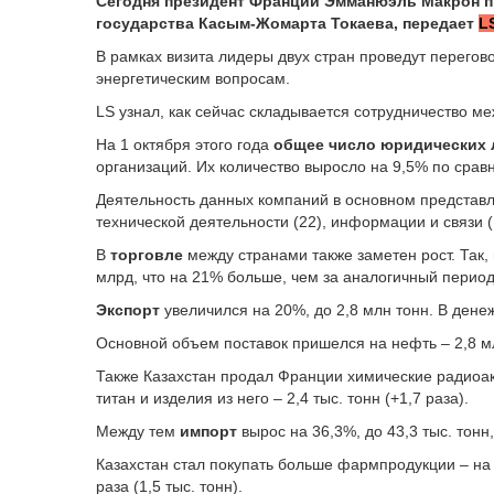
Сегодня президент Франции Эмманюэль Макрон п
государства Касым-Жомарта Токаева, передает
L
В рамках визита лидеры двух стран проведут перегов
энергетическим вопросам.
LS узнал, как сейчас складывается сотрудничество м
На 1 октября этого года
общее число юридических 
организаций. Их количество выросло на 9,5% по срав
Деятельность данных компаний в основном представле
технической деятельности (22), информации и связи (
В
торговле
между странами также заметен рост. Так, 
млрд, что на 21% больше, чем за аналогичный период
Экспорт
увеличился на 20%, до 2,8 млн тонн. В дене
Основной объем поставок пришелся на нефть – 2,8 м
Также Казахстан продал Франции химические радиоакт
титан и изделия из него – 2,4 тыс. тонн (+1,7 раза).
Между тем
импорт
вырос на 36,3%, до 43,3 тыс. тонн
Казахстан стал покупать больше фармпродукции – на 
раза (1,5 тыс. тонн).