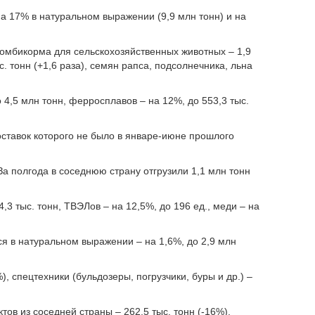
на 17% в натуральном выражении (9,9 млн тонн) и на
омбикорма для сельскохозяйственных животных – 1,9
с. тонн (+1,6 раза), семян рапса, подсолнечника, льна
 4,5 млн тонн, ферросплавов – на 12%, до 553,3 тыс.
поставок которого не было в январе-июне прошлого
 За полгода в соседнюю страну отгрузили 1,1 млн тонн
4,3 тыс. тонн, ТВЭЛов – на 12,5%, до 196 ед., меди – на
я в натуральном выражении – на 1,6%, до 2,9 млн
), спецтехники (бульдозеры, погрузчики, буры и др.) –
ов из соседней страны – 262,5 тыс. тонн (-16%).