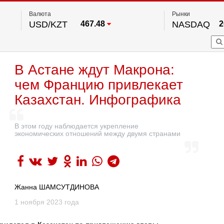
Валюта
Рынки
USD/KZT
467.48
NASDAQ
2
RUB/KZT
5.73
FTSE 100
EUR/KZT
539.52
DOW Ind
5
HKSE
2
По данным нац. банка РК
В Астане ждут Макрона:
S&P 500
7
NYSE
2
чем Францию привлекает
Казахстан. Инфографика
В этом году наблюдается укрепление
экономических отношений между двумя странами
Жанна ШАМСУТДИНОВА
1 ноября 2023 года