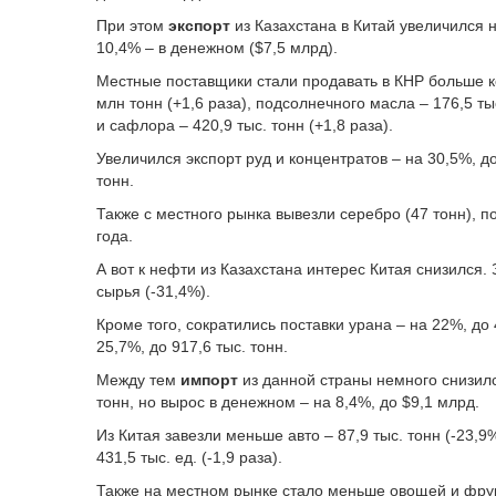
При этом
экспорт
из Казахстана в Китай увеличился 
10,4% – в денежном ($7,5 млрд).
Местные поставщики стали продавать в КНР больше к
млн тонн (+1,6 раза), подсолнечного масла – 176,5 ты
и сафлора – 420,9 тыс. тонн (+1,8 раза).
Увеличился экспорт руд и концентратов – на 30,5%, до
тонн.
Также с местного рынка вывезли серебро (47 тонн), 
года.
А вот к нефти из Казахстана интерес Китая снизился.
сырья (-31,4%).
Кроме того, сократились поставки урана – на 22%, до 
25,7%, до 917,6 тыс. тонн.
Между тем
импорт
из данной страны немного снизилс
тонн, но вырос в денежном – на 8,4%, до $9,1 млрд.
Из Китая завезли меньше авто – 87,9 тыс. тонн (-23,9%
431,5 тыс. ед. (-1,9 раза).
Также на местном рынке стало меньше овощей и фрукт