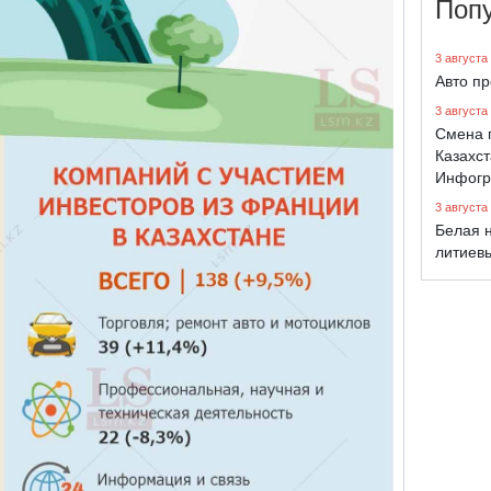
Поп
3 августа
Авто п
3 августа
Смена 
Казахст
Инфогр
3 августа
Белая н
литиев