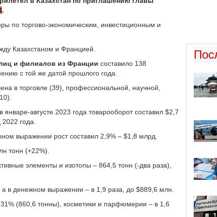
рилетел в Казахстан по приглашению главы
S
.
оры по торгово-экономическим, инвестиционным и
ежду Казахстаном и Францией.
Пос
лиц и филиалов из Франции
составило 138
нению с той же датой прошлого года.
на в торговле (39), профессиональной, научной,
10).
в январе-августе 2023 года товарооборот составил $2,7
 2022 года.
жном выражении рост составил 2,9% – $1,8 млрд.
лн тонн (+22%).
ивные элементы и изотопы – 864,5 тонн (-два раза),
, а в денежном выражении – в 1,9 раза, до $889,6 млн.
31% (860,6 тонны), косметики и парфюмерии – в 1,6