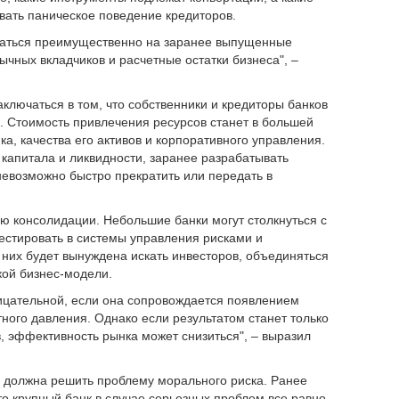
вать паническое поведение кредиторов.
раться преимущественно на заранее выпущенные
чных вкладчиков и расчетные остатки бизнеса", –
ключаться в том, что собственники и кредиторы банков
. Стоимость привлечения ресурсов станет в большей
ка, качества его активов и корпоративного управления.
капитала и ликвидности, заранее разрабатывать
невозможно быстро прекратить или передать в
 консолидации. Небольшие банки могут столкнуться с
стировать в системы управления рисками и
 них будет вынуждена искать инвесторов, объединяться
зкой бизнес-модели.
ицательной, если она сопровождается появлением
ного давления. Однако если результатом станет только
, эффективность рынка может снизиться", – выразил
ь должна решить проблему морального риска. Ранее
то крупный банк в случае серьезных проблем все равно