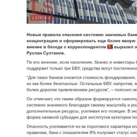
Новые правила спасения системно значимых бан
концентрацию и сформировать еще более явную 
мнение в беседе с корреспондентом
LS
выразил э
Руслан Султанов.
По его мнению, если население, бизнес и инвесторы б
поддержит только три БВУ, средства могут постепенн
"Для таких банков снизится стоимость фондирования,
их как более безопасные. Остальные БВУ, напротив, 
более дорогим привлечением ресурсов", – пояснил эк
Он отмечает, что таким образом формируется самоп
системно значимого благодаря своему масштабу и ро
дополнительные ресурсы, усиливая его позиции. В эк
форма неявной субсидии для институтов категории too b
Опасность усиливается из-за порогового характера к
правилам, банк с показателем 8% получает статус сис