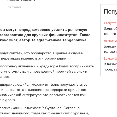
сегодня
Поп
4 августа
Золото
ков могут непреднамеренно усилить рыночную
тонн за
госгарантию для
крупных фининститутов.
Такое
кономист, автор Telegram-канала Tengenomika
30 июля 2
Банкам 
только 
удут считать, что государство в крайнем случае
о перетекать именно в эти организации.
31 июля 2
В Каза
 поскольку вкладчики и кредиторы будут воспринимать
програ
могут столкнуться с повышенной премией за риск и
сперт.
оддерживающийся механизм. Банк получает статус
ли на рынке, а ожидание господдержки привлекает
ономической литературе это рассматривается как
ig to fail.
лассификации, отмечает Р. Султанов. Согласно
темно значимого, тогда как фининститут с уровнем,