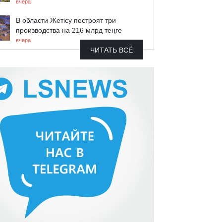
вчера
В области Жетісу построят три
производства на 216 млрд теңге
вчера
ЧИТАТЬ ВСЁ