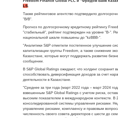
Freedom Finance Global PLC и "Фридом Банк Казах
LS
.
Также рейтинговое агентство подтвердило долгосрочн
"B/B".
Прогноз по долгосрочному кредитному рейтингу Freed
"стабильный", рейтинг подтвержден на уровне "В-". Р
национальной шкале повышены до "kzBBВ-".
"Аналитики S&P отметили постепенное улучшение си
капитализации группы Freedom, а также снижение эко
Казахстане, которые могут поддержать развитие бизне
сообщении.
В S&P Global Ratings ожидают, что холдинг сохранит 
способствовать диверсификация доходов за счет нар
деятельности в Казахстане.
"Среднее за три года (март 2022 года – март 2024 го
взвешенным S&P Global Ratings с учетом риска, остав
высоким показателем в международном контексте. В 
консолидированной системы управления рисками. Нед
управлению рисками, комплаенсу и правовым вопрос
численность своего совета директоров с шести до се