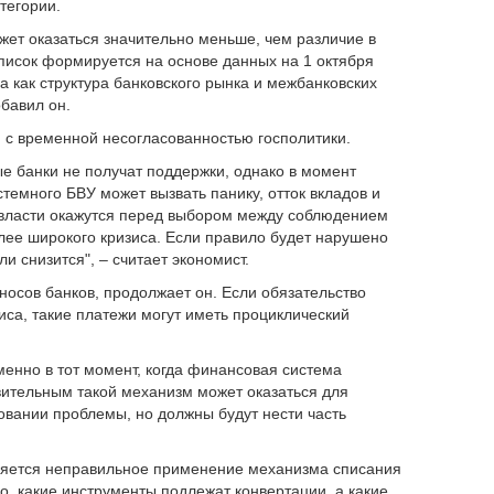
тегории.
жет оказаться значительно меньше, чем различие в
писок формируется на основе данных на 1 октября
а как структура банковского рынка и межбанковских
обавил он.
н с временной несогласованностью госполитики.
ые банки не получат поддержки, однако в момент
емного БВУ может вызвать панику, отток вкладов и
 власти окажутся перед выбором между соблюдением
ее широкого кризиса. Если правило будет нарушено
и снизится", – считает экономист.
осов банков, продолжает он. Если обязательство
иса, такие платежи могут иметь проциклический
менно в тот момент, когда финансовая система
вительным такой механизм может оказаться для
овании проблемы, но должны будут нести часть
вляется неправильное применение механизма списания
о, какие инструменты подлежат конвертации, а какие