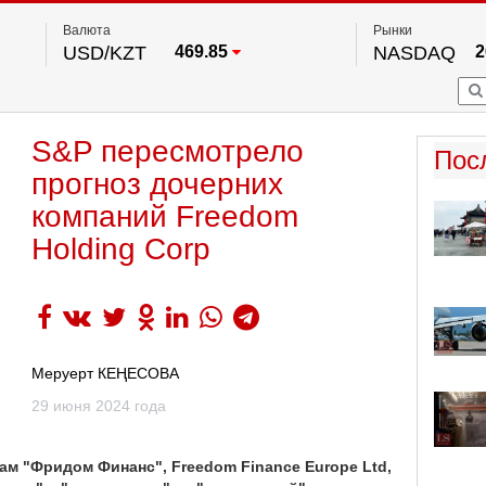
Валюта
Рынки
USD/KZT
469.85
NASDAQ
2
RUB/KZT
5.78
FTSE 100
EUR/KZT
542.16
DOW Ind
5
HKSE
2
По данным нац. банка РК
S&P пересмотрело
S&P 500
7
Пос
NYSE
2
прогноз дочерних
компаний Freedom
Holding Corp
Меруерт КЕҢЕСОВА
29 июня 2024 года
ам "Фридом Финанс", Freedom Finance Europe Ltd,