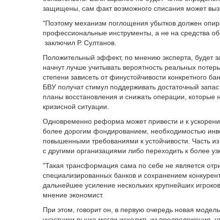
защищены, сам факт возможного списания может выз
"Поэтому механизм поглощения убытков должен опи
профессиональные инструменты, а не на средства обы
заключил Р. Султанов.
Положительный эффект, по мнению эксперта, будет за
начнут лучше учитывать вероятность реальных потерь
степени зависеть от финустойчивости конкретного бан
БВУ получат стимул поддерживать достаточный запас 
планы восстановления и снижать операции, которые 
кризисной ситуации.
Одновременно реформа может привести и к ускорению
более дорогим фондированием, необходимостью инве
повышенными требованиями к устойчивости. Часть из
с другими организациями либо переходить к более у
"Такая трансформация сама по себе не является отр
специализированных банков и сохранением конкурент
дальнейшее усиление нескольких крупнейших игроков
мнение экономист.
При этом, говорит он, в первую очередь новая модел
участники рынка могли исходить из предположения, ч