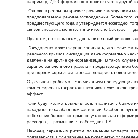
например, 7,9% формально относится уже к другой ка
"Однако в реальном кризисе различие между ними мо
предполагаемом режиме господдержки. Более того, с
предшествующего года и утверждается ежегодно, тогд
связей способна меняться значительно быстрее", – д
При этом, по его словам, дополнительный риск связа
"Государство может заранее заявлять, что несистемн
реального кризиса ликвидация даже формально несист
давление на другие финорганизации. В таком случае
заранее заявленного правила и предотвращением бол
при первом серьезном стрессе, доверие к новой модел
Отдельная проблема – это механизм последующих взн
компенсировать госрасходы возникает уже после криз
эффект.
"Они будут изымать ликвидность и капитал у банков и
находится в ослабленном состоянии. Особенно чувст
небольших банков, которые не участвовали в формир
расходов", – размышляет собеседник LS.
Наконец, серьезным риском, по мнению эксперта, я
обязательств. Если заранее не будет четко определен