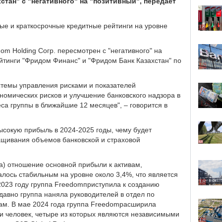
стан" с "негативного" на "позитивный", передает
ые и краткосрочные кредитные рейтинги на уровне
om Holding Согр. пересмотрен с "негативного" на
ейтинги "Фридом Финанс" и "Фридом Банк Казахстан" по
стемы управления рисками и показателей
номических рисков и улучшение банковского надзора в
са группы в ближайшие 12 месяцев", – говорится в
высокую прибыль в 2024-2025 годы, чему будет
ащивания объемов банковской и страховой
да) отношение основной прибыли к активам,
алось стабильным на уровне около 3,4%, что является
2023 году группа Freedomприступила к созданию
авно группа наняла руководителей в отдел по
ам. В мае 2024 года группа Freedomрасширила
ми человек, четыре из которых являются независимыми