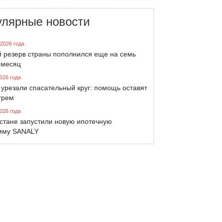
улярные новости
 2026 года
й резерв страны пополнился еще на семь
 месяц
026 года
урезали спасательный круг: помощь оставят
трем
026 года
хстане запустили новую ипотечную
мму SANALY