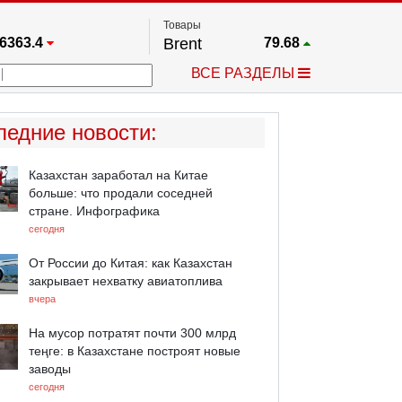
Товары
6363.4
Brent
79.68
67.17
Платина
1763.1
ВСЕ РАЗДЕЛЫ
4349.1
Газ
2.693
5500.1
Медь
6.7365
723.55
Серебро
62.13
ледние новости
:
4513.8
Золото
4320.9
Казахстан заработал на Китае
больше: что продали соседней
стране. Инфографика
сегодня
От России до Китая: как Казахстан
закрывает нехватку авиатоплива
вчера
На мусор потратят почти 300 млрд
теңге: в Казахстане построят новые
заводы
сегодня