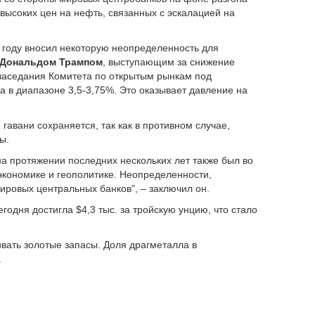
 высоких цен на нефть, связанных с эскалацией на
 году вносил некоторую неопределенность для
Дональдом Трампом
, выступающим за снижение
 заседания Комитета по открытым рынкам под
 в диапазоне 3,5-3,75%. Это оказывает давление на
й гавани сохраняется, так как в противном случае,
ны.
 на протяжении последних нескольких лет также был во
экономике и геополитике. Неопределенности,
ировых центральных банков", – заключил он.
одня достигла $4,3 тыс. за тройскую унцию, что стало
ать золотые запасы. Доля драгметалла в
.