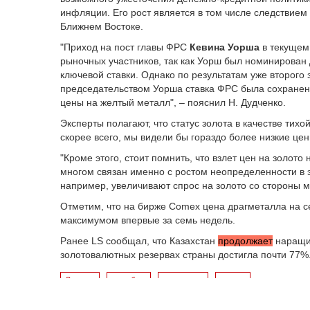
инфляции. Его рост является в том числе следствием
Ближнем Востоке.
"Приход на пост главы ФРС
Кевина Уорша
в текущем
рыночных участников, так как Уорш был номинирован
ключевой ставки. Однако по результатам уже второго
председательством Уорша ставка ФРС была сохранена
цены на желтый металл", – пояснил Н. Дудченко.
Эксперты полагают, что статус золота в качестве тихо
скорее всего, мы видели бы гораздо более низкие це
"Кроме этого, стоит помнить, что взлет цен на золото
многом связан именно с ростом неопределенности в 
например, увеличивают спрос на золото со стороны м
Отметим, что на бирже Comex цена драгметалла на сег
максимумом впервые за семь недель.
Ранее LS сообщал, что Казахстан
продолжает
наращив
золотовалютных резервах страны достигла почти 77%
Золото
серебро
котировки
рынки