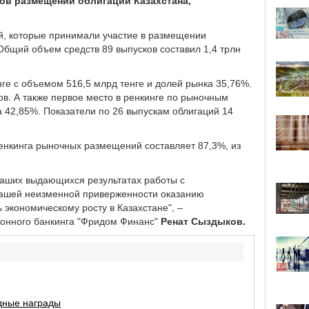
ов размещений облигаций Казахстана,
ий, которые принимали участие в размещении
 Общий объем средств 89 выпусков составил 1,4 трлн
ге с объемом 516,5 млрд тенге и долей рынка 35,76%.
ов. А также первое место в ренкинге по рыночным
 42,85%. Показатели по 26 выпускам облигаций 14
енкинга рыночных размещений составляет 87,3%, из
 наших выдающихся результатах работы с
 нашей неизменной приверженности оказанию
 экономическому росту в Казахстане", –
онного банкинга "Фридом Финанс"
Ренат Сыздыков.
дные награды