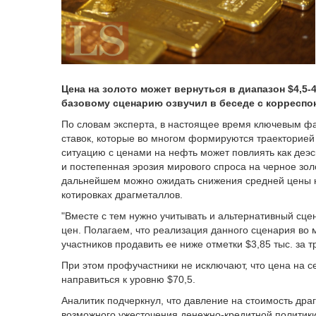
Цена на золото может вернуться в диапазон $4,5-4
базовому сценарию озвучил в беседе с корресп
По словам эксперта, в настоящее время ключевым ф
ставок, которые во многом формируются траекторией
ситуацию с ценами на нефть может повлиять как деэс
и постепенная эрозия мирового спроса на черное золо
дальнейшем можно ожидать снижения средней цены на
котировках драгметаллов.
"Вместе с тем нужно учитывать и альтернативный сц
цен. Полагаем, что реализация данного сценария во 
участников продавить ее ниже отметки $3,85 тыс. за 
При этом профучастники не исключают, что цена на с
направиться к уровню $70,5.
Аналитик подчеркнул, что давление на стоимость др
возможного ужесточения денежно-кредитной политики