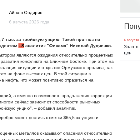
Айнаш Ондирис
6 августа 2026 года
Поп
,7 тыс. за тройскую унцию. Такой прогноз по
6 августа
ондентом
LS
аналитик "Финама" Николай Дудченко.
Золото 
цен
актором являются ожидания относительно процентных
 развития конфликта на Ближнем Востоке. При этом на
калация ситуации и открытие Ормузского пролива, так
то на фоне высоких цен. В этой ситуации в
 нефть, что может позитивно отразиться на
енарий, а именно возможность продолжения коррекции
многом сейчас зависит от способности рыночных
тройскую унцию", – добавил аналитик.
еребро может достичь отметки $65,5 за унцию и
агоценных металлов оказывают опасения относительно
 со стороны мировых центробанков на фоне разгона