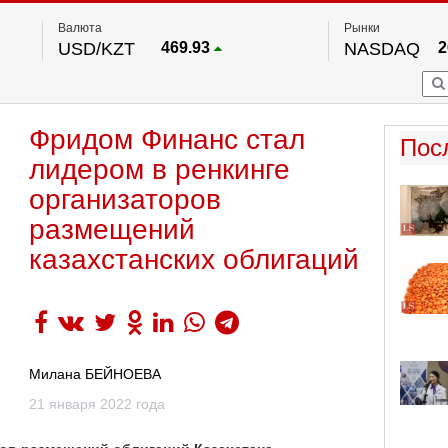
Валюта
Рынки
USD/KZT
469.93
NASDAQ
2
RUB/KZT
5.71
FTSE 100
EUR/KZT
541.64
DOW Ind
5
HKSE
По данным нац. банка РК
Фридом Финанс стал
S&P 500
7
Пос
NYSE
2
лидером в ренкинге
организаторов
размещений
казахстанских облигаций
Милана БЕЙНОЕВА
21 января 2022 года