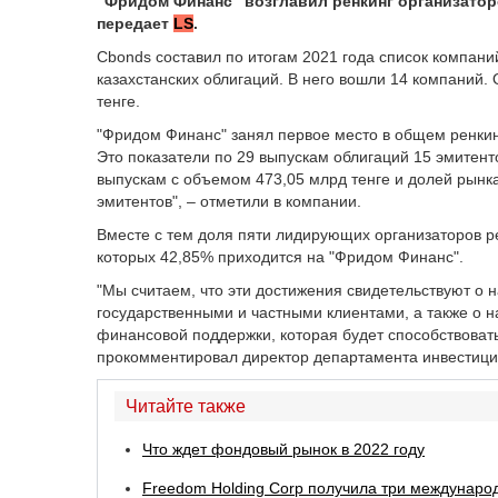
"Фридом Финанс" возглавил ренкинг организатор
передает
LS
.
Cbonds составил по итогам 2021 года список компан
казахстанских облигаций. В него вошли 14 компаний.
тенге.
"Фридом Финанс" занял первое место в общем ренкин
Это показатели по 29 выпускам облигаций 15 эмитент
выпускам с объемом 473,05 млрд тенге и долей рынка
эмитентов", – отметили в компании.
Вместе с тем д
оля пяти лидирующих организаторов р
которых 42,85% приходится на "Фридом Финанс".
"Мы считаем, что эти достижения свидетельствуют о
государственными и частными клиентами, а также о
финансовой поддержки, которая будет способствовать
прокомментировал директор департамента инвестици
Читайте также
Что ждет фондовый рынок в 2022 году
Freedom Holding Corp получила три междунаро