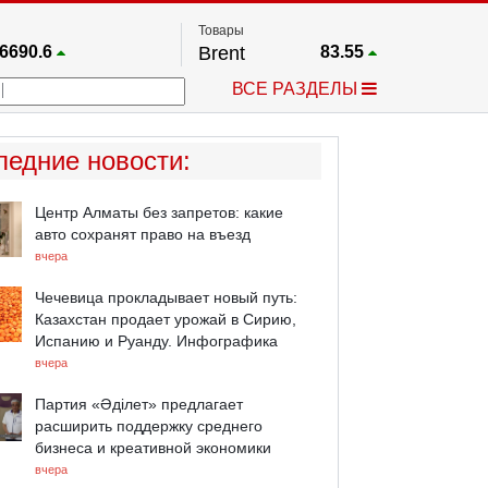
Товары
6690.6
Brent
83.55
67.17
Платина
1759.6
ВСЕ РАЗДЕЛЫ
4036.9
Газ
2.662
25668
Медь
6.591
757.64
Серебро
63.499
ледние новости
:
4595.2
Золото
4399.7
Центр Алматы без запретов: какие
авто сохранят право на въезд
вчера
Чечевица прокладывает новый путь:
Казахстан продает урожай в Сирию,
Испанию и Руанду. Инфографика
вчера
Партия «Әділет» предлагает
расширить поддержку среднего
бизнеса и креативной экономики
вчера