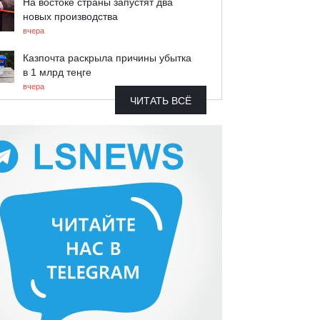
На востоке страны запустят два
новых производства
вчера
Казпочта раскрыла причины убытка
в 1 млрд теңге
вчера
ЧИТАТЬ ВСЁ