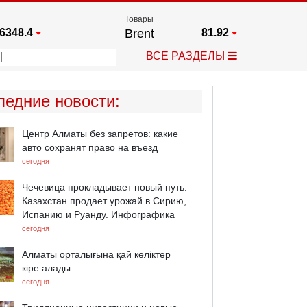
Товары
6348.4
Brent
81.92
67.17
Платина
1772.8
ВСЕ РАЗДЕЛЫ
3885.1
Газ
2.636
25668
Медь
6.6205
709.96
Серебро
64.375
ледние новости
:
4484.1
Золото
4383.8
Центр Алматы без запретов: какие
авто сохранят право на въезд
сегодня
Чечевица прокладывает новый путь:
Казахстан продает урожай в Сирию,
Испанию и Руанду. Инфографика
сегодня
Алматы орталығына қай көліктер
кіре алады
сегодня