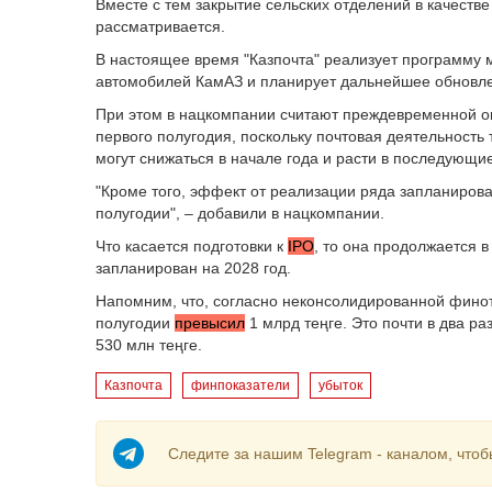
Вместе с тем закрытие сельских отделений в качест
рассматривается.
В настоящее время "Казпочта" реализует программу 
автомобилей КамАЗ и планирует дальнейшее обновле
При этом в нацкомпании считают преждевременной оц
первого полугодия, поскольку почтовая деятельность
могут снижаться в начале года и расти в последующи
"Кроме того, эффект от реализации ряда запланирова
полугодии", – добавили в нацкомпании.
Что касается подготовки к
IPO
, то она продолжается 
запланирован на 2028 год.
Напомним, что, согласно неконсолидированной финотч
полугодии
превысил
1 млрд теңге. Это почти в два р
530 млн теңге.
Казпочта
финпоказатели
убыток
Следите за нашим Telegram - каналом, чтоб