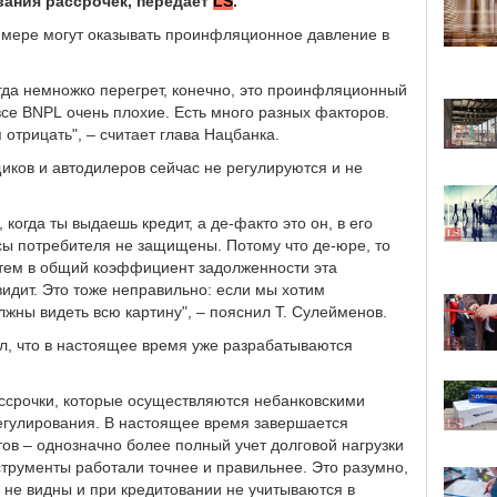
вания рассрочек, передает
LS
.
й мере могут оказывать проинфляционное давление в
огда немножко перегрет, конечно, это проинфляционный
все BNPL очень плохие. Есть много разных факторов.
 отрицать", – считает глава Нацбанка.
щиков и автодилеров сейчас не регулируются и не
 когда ты выдаешь кредит, а де-факто это он, в его
сы потребителя не защищены. Потому что де-юре, то
с тем в общий коэффициент задолженности эта
видит. Это тоже неправильно: если мы хотим
лжны видеть всю картину", – пояснил Т. Сулейменов.
, что в настоящее время уже разрабатываются
ссрочки, которые осуществляются небанковскими
регулирования. В настоящее время завершается
тов – однозначно более полный учет долговой нагрузки
трументы работали точнее и правильнее. Это разумно,
 не видны и при кредитовании не учитываются в