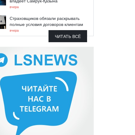
владеет Самрук-Қазына
вчера
Страховщиков обязали раскрывать
полные условия договоров клиентам
вчера
ЧИТАТЬ ВСЁ