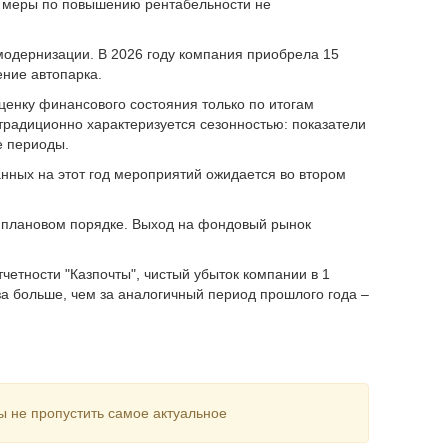
ве меры по повышению рентабельности не
модернизации. В 2026 году компания приобрела 15
ние автопарка.
енку финансового состояния только по итогам
 традиционно характеризуется сезонностью: показатели
е периоды.
нных на этот год мероприятий ожидается во втором
в плановом порядке. Выход на фондовый рынок
етности "Казпочты", чистый убыток компании в 1
аза больше, чем за аналогичный период прошлого года –
ы не пропустить самое актуальное