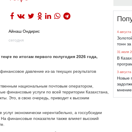
Поп
Айнаш Ондирис
4 августа
Золото
сегодня
тонн за
31 июля 2
теңге по итогам первого полугодия 2026 года,
В Каза
програ
финансовое давление из-за текущих результатов
3 августа
Новые 
задолж
инственным национальным почтовым оператором,
мнение
ные финансовые услуги по всей территории Казахстана,
ты. Это, в свою очередь, приводит к высоким
е услуг экономически нерентабельно, а госсубсидии
 На финансовые показатели также влияет высокий
те.