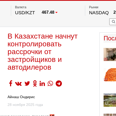
Валюта
Рынки
USD/KZT
467.48
NASDAQ
2
RUB/KZT
5.73
FTSE 100
EUR/KZT
539.52
DOW Ind
5
HKSE
По данным нац. банка РК
В Казахстане начнут
S&P 500
7
Пос
NYSE
2
контролировать
рассрочки от
застройщиков и
автодилеров
Айнаш Ондирис
28 ноября 2025 года