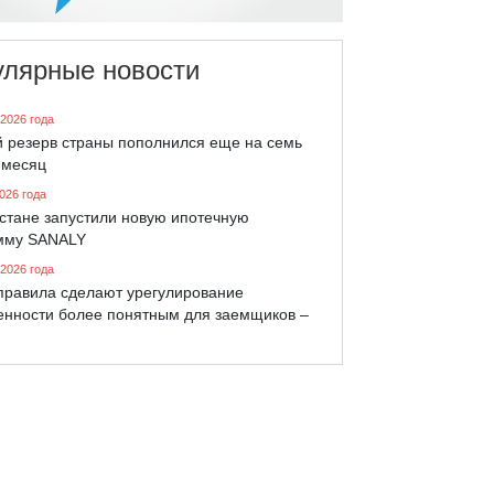
улярные новости
 2026 года
й резерв страны пополнился еще на семь
 месяц
026 года
хстане запустили новую ипотечную
мму SANALY
 2026 года
правила сделают урегулирование
енности более понятным для заемщиков –