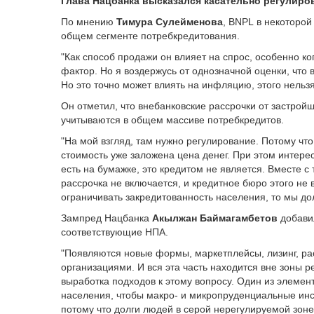
Глава Нацбанка высказался касательно регулиро
По мнению
Тимура Сулейменова
, BNPL в некоторо
общем сегменте потребкредитования.
"Как способ продажи он влияет на спрос, особенно к
фактор. Но я воздержусь от однозначной оценки, что 
Но это точно может влиять на инфляцию, этого нельзя
Он отметил, что внебанковские рассрочки от застрой
учитываются в общем массиве потребкредитов.
"На мой взгляд, там нужно регулирование. Потому что,
стоимость уже заложена цена денег. При этом интере
есть на бумажке, это кредитом не является. Вместе 
рассрочка не включается, и кредитное бюро этого не 
ограничивать закредитованность населения, то мы до
Зампред Нацбанка
Акылжан Баймагамбетов
добавил
соответствующие НПА.
"Появляются новые формы, маркетплейсы, лизинг, ра
организациями. И вся эта часть находится вне зоны 
выработка подходов к этому вопросу. Один из элемен
населения, чтобы макро- и микропруденциальные инс
потому что долги людей в серой нерегулируемой зоне