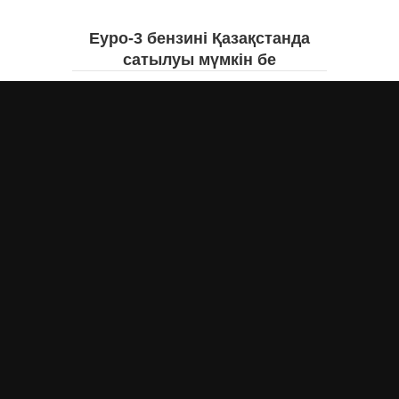
Еуро-3 бензині Қазақстанда
сатылуы мүмкін бе
Асыл Жумагул
сегодня