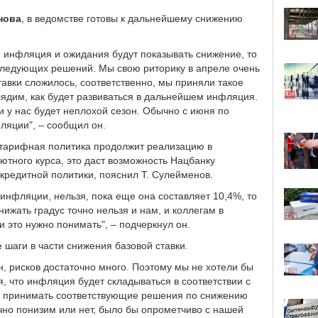
нова
, в ведомстве готовы к дальнейшему снижению
я инфляция и ожидания будут показывать снижение, то
следующих решений. Мы свою риторику в апреле очень
тавки сложилось, соответственно, мы приняли такое
лядим, как будет развиваться в дальнейшем инфляция.
и у нас будет неплохой сезон. Обычно с июня по
ляции", – сообщил он.
 тарифная политика продолжит реализацию в
ютного курса, это даст возможность Нацбанку
-кредитной политики, пояснил Т. Сулейменов.
 инфляции, нельзя, пока еще она составляет 10,4%, то
ижать градус точно нельзя и нам, и коллегам в
 это нужно понимать", – подчеркнул он.
шаги в части снижения базовой ставки.
н, рисков достаточно много. Поэтому мы не хотели бы
, что инфляция будет складываться в соответствии с
ть принимать соответствующие решения по снижению
очно понизим или нет, было бы опрометчиво с нашей