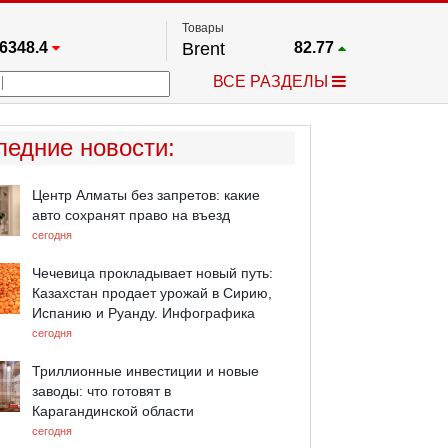
Товары
6348.4
Brent
82.77
67.17
Платина
1785.5
ВСЕ РАЗДЕЛЫ
3885.1
Газ
2.645
25668
Медь
6.696
709.96
Серебро
64.645
ледние новости
:
4484.1
Золото
4369
Центр Алматы без запретов: какие
авто сохранят право на въезд
сегодня
Чечевица прокладывает новый путь:
Казахстан продает урожай в Сирию,
Испанию и Руанду. Инфографика
сегодня
Триллионные инвестиции и новые
заводы: что готовят в
Карагандинской области
сегодня