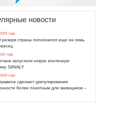
улярные новости
 2026 года
й резерв страны пополнился еще на семь
 месяц
026 года
хстане запустили новую ипотечную
мму SANALY
 2026 года
правила сделают урегулирование
енности более понятным для заемщиков –