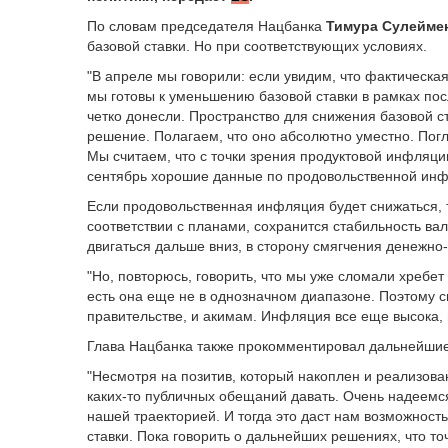
По словам председателя Нацбанка
Тимура Сулейме
базовой ставки. Но при соответствующих условиях.
"В апреле мы говорили: если увидим, что фактическа
мы готовы к уменьшению базовой ставки в рамках по
четко донесли. Пространство для снижения базовой с
решение. Полагаем, что оно абсолютно уместно. Пог
Мы считаем, что с точки зрения продуктовой инфляци
сентябрь хорошие данные по продовольственной инф
Если продовольственная инфляция будет снижаться,
соответствии с планами, сохранится стабильность вал
двигаться дальше вниз, в сторону смягчения денежно
"Но, повторюсь, говорить, что мы уже сломали хребет
есть она еще не в однозначном диапазоне. Поэтому сн
правительстве, и акимам. Инфляция все еще высока, и
Глава Нацбанка также прокомментировал дальнейшие 
"Несмотря на позитив, который накоплен и реализова
каких-то публичных обещаний давать. Очень надеемся
нашей траекторией. И тогда это даст нам возможнос
ставки. Пока говорить о дальнейших решениях, что т