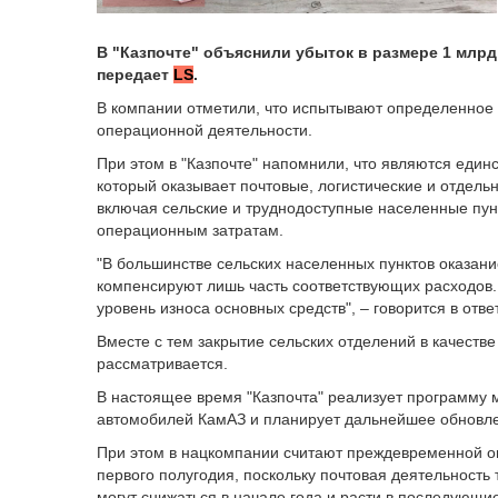
В "Казпочте" объяснили убыток в размере 1 млрд 
передает
LS
.
В компании отметили, что испытывают определенное 
операционной деятельности.
При этом в "Казпочте" напомнили, что являются ед
который оказывает почтовые, логистические и отдель
включая сельские и труднодоступные населенные пунк
операционным затратам.
"В большинстве сельских населенных пунктов оказани
компенсируют лишь часть соответствующих расходов.
уровень износа основных средств", – говорится в отве
Вместе с тем закрытие сельских отделений в качест
рассматривается.
В настоящее время "Казпочта" реализует программу 
автомобилей КамАЗ и планирует дальнейшее обновле
При этом в нацкомпании считают преждевременной оц
первого полугодия, поскольку почтовая деятельность
могут снижаться в начале года и расти в последующи