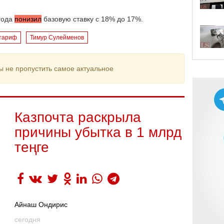
года
понизил
базовую ставку с 18% до 17%.
тариф
Тимур Сулейменов
ы не пропустить самое актуальное
Казпочта раскрыла
причины убытка в 1 млрд
теңге
Айнаш Ондирис
сегодня