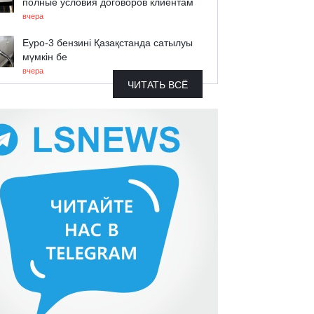
полные условия договоров клиентам
вчера
Еуро-3 бензині Қазақстанда сатылуы
мүмкін бе
вчера
ЧИТАТЬ ВСЁ