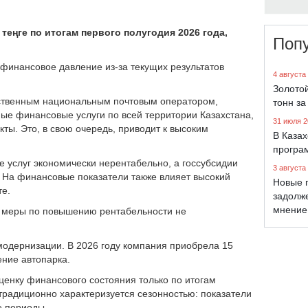
теңге по итогам первого полугодия 2026 года,
Поп
финансовое давление из-за текущих результатов
4 августа
Золото
инственным национальным почтовым оператором,
тонн за
ные финансовые услуги по всей территории Казахстана,
31 июля 2
ты. Это, в свою очередь, приводит к высоким
В Каза
програ
е услуг экономически нерентабельно, а госсубсидии
3 августа
 На финансовые показатели также влияет высокий
Новые 
те.
задолж
мнение
ве меры по повышению рентабельности не
модернизации. В 2026 году компания приобрела 15
ние автопарка.
енку финансового состояния только по итогам
 традиционно характеризуется сезонностью: показатели
е периоды.