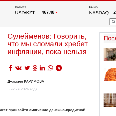
Валюта
Рынки
USD/KZT
467.48
NASDAQ
2
RUB/KZT
5.73
FTSE 100
EUR/KZT
539.52
DOW Ind
5
HKSE
По данным нац. банка РК
Сулейменов: Говорить,
S&P 500
7
Пос
NYSE
2
что мы сломали хребет
инфляции, пока нельзя
Джамиля КАРИМОВА
5 июня 2026 года
ожет произойти смягчение денежно-кредитной