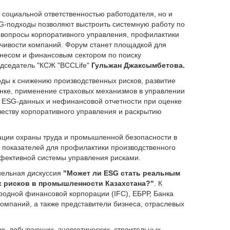
о социальной ответственностью работодателя, но и
G-подходы позволяют выстроить системную работу по
вопросы корпоративного управления, профилактики
йчивости компаний. Форум станет площадкой для
знесом и финансовым сектором по поиску
дседатель "КСЖ "BCCLife"
Гульжан Джаксымбетова.
ды к снижению производственных рисков, развитие
ынке, применение страховых механизмов в управлении
 ESG-данных и нефинансовой отчетности при оценке
ачеству корпоративного управления и раскрытию
ации охраны труда и промышленной безопасности в
 показателей для профилактики производственного
фективной системы управления рисками.
нельная дискуссия
"Может ли ESG стать реальным
х рисков в промышленности Казахстана?"
. К
одной финансовой корпорации (IFC), ЕБРР, Банка
омпаний, а также представители бизнеса, отраслевых
, добывающих, энергетических, строительных,