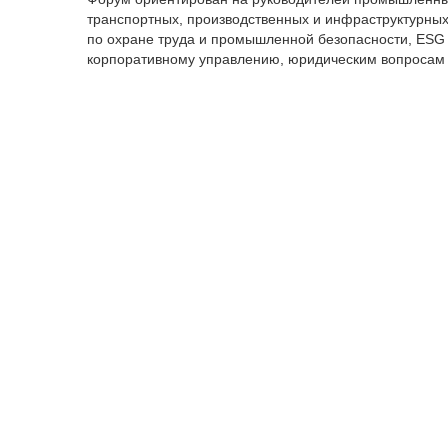
транспортных, производственных и инфраструктурных
по охране труда и промышленной безопасности, ESG 
корпоративному управлению, юридическим вопросам и
актуальными регуляторными требованиями, междуна
способствующими повышению безопасности работнико
также укреплению устойчивости бизнеса.
Алматы
бизнес
форум
производство
травма
Следите за нашим Telegram - каналом, чтоб
О компании
Авто