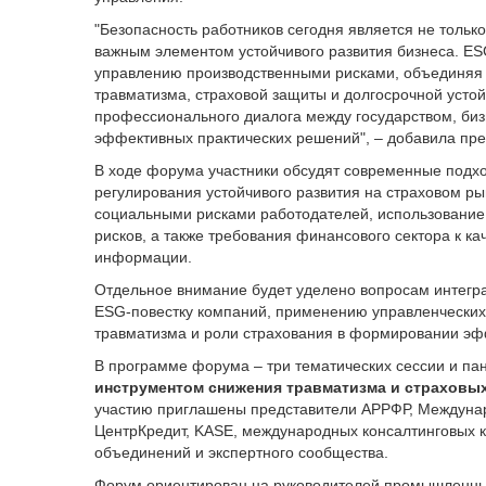
"Безопасность работников сегодня является не тольк
важным элементом устойчивого развития бизнеса. ES
управлению производственными рисками, объединяя 
травматизма, страховой защиты и долгосрочной усто
профессионального диалога между государством, би
эффективных практических решений", – добавила пре
В ходе форума участники обсудят современные подхо
регулирования устойчивого развития на страховом р
социальными рисками работодателей, использование
рисков, а также требования финансового сектора к к
информации.
Отдельное внимание будет уделено вопросам интегр
ESG-повестку компаний, применению управленческих
травматизма и роли страхования в формировании эф
В программе форума – три тематических сессии и па
инструментом снижения травматизма и страховы
участию приглашены представители АРРФР, Междунар
ЦентрКредит, KASE, международных консалтинговых к
объединений и экспертного сообщества.
Форум ориентирован на руководителей промышленных