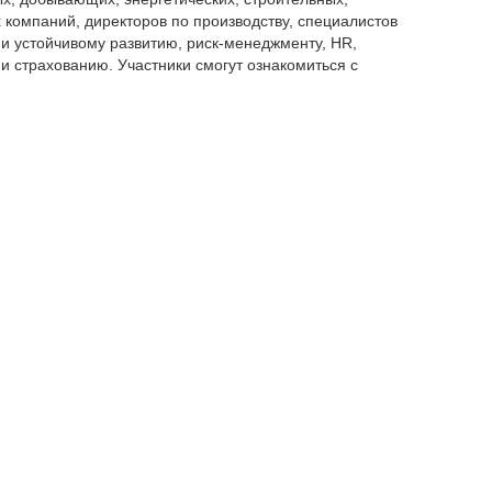
 компаний, директоров по производству, специалистов
и устойчивому развитию, риск-менеджменту, HR,
 страхованию. Участники смогут ознакомиться с
родными практиками и современными инструментами,
в, снижению производственных и страховых рисков, а
тизм
ESG
ы не пропустить самое актуальное
Недвижимость