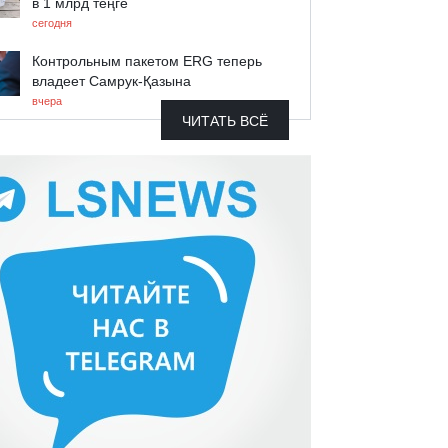
в 1 млрд теңге
сегодня
Контрольным пакетом ERG теперь
владеет Самрук-Қазына
вчера
ЧИТАТЬ ВСЁ