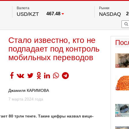
Валюта
Рынки
USD/KZT
467.48
NASDAQ
2
RUB/KZT
5.73
FTSE 100
EUR/KZT
539.52
DOW Ind
5
HKSE
По данным нац. банка РК
Стало известно, кто не
S&P 500
7
Пос
NYSE
2
подпадает под контроль
мобильных переводов
Джамиля КАРИМОВА
7 марта 2024 года
ет 80 трлн тенге. Такие цифры назвал вице-