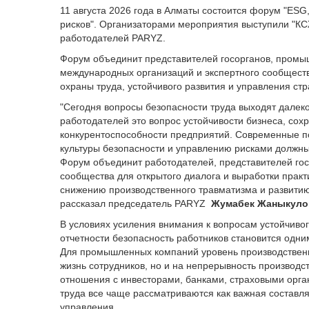
11 августа 2026 года в Алматы состоится форум "ESG
рисков". Организаторами мероприятия выступили "К
работодателей PARYZ.
Форум объединит представителей госорганов, промыш
международных организаций и экспертного сообществ
охраны труда, устойчивого развития и управления ст
"Сегодня вопросы безопасности труда выходят далек
работодателей это вопрос устойчивости бизнеса, сох
конкурентоспособности предприятий. Современные п
культуры безопасности и управлению рисками должны 
Форум объединит работодателей, представителей гос
сообщества для открытого диалога и выработки практ
снижению производственного травматизма и развитию 
рассказал председатель PARYZ
Жумабек Жаныкуло
В условиях усиления внимания к вопросам устойчивог
отчетности безопасность работников становится одни
Для промышленных компаний уровень производственно
жизнь сотрудников, но и на непрерывность производс
отношения с инвесторами, банками, страховыми орг
труда все чаще рассматриваются как важная составл
управления.