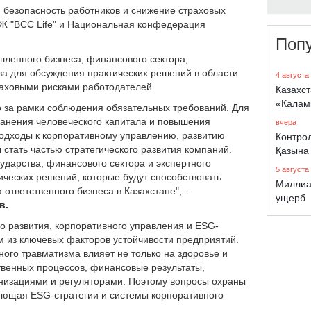
, безопасность работников и снижение страховых
СЖ "BCC Life" и Национальная конфедерация
Поп
ленного бизнеса, финансового сектора,
а для обсуждения практических решений в области
4 августа
раховыми рисками работодателей.
Казахст
«Калам
о за рамки соблюдения обязательных требований. Для
ранения человеческого капитала и повышения
вчера
одходы к корпоративному управлению, развитию
Контро
стать частью стратегического развития компаний.
Қазына
ударства, финансового сектора и экспертного
5 августа
ических решений, которые будут способствовать
Миллиа
ответственного бизнеса в Казахстане", –
ущерб
в.
о развития, корпоративного управления и ESG-
м из ключевых факторов устойчивости предприятий.
го травматизма влияет не только на здоровье и
твенных процессов, финансовые результаты,
анизациями и регуляторами. Поэтому вопросы охраны
яющая ESG-стратегии и системы корпоративного