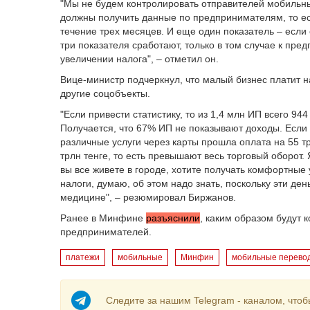
"Мы не будем контролировать отправителей мобильны
должны получить данные по предпринимателям, то ест
течение трех месяцев. И еще один показатель – если
три показателя сработают, только в том случае к пр
увеличении налога", – отметил он.
Вице-министр подчеркнул, что малый бизнес платит н
другие соцобъекты.
"Если привести статистику, то из 1,4 млн ИП всего 94
Получается, что 67% ИП не показывают доходы. Если 
различные услуги через карты прошла оплата на 55 т
трлн тенге, то есть превышают весь торговый оборот.
вы все живете в городе, хотите получать комфортные 
налоги, думаю, об этом надо знать, поскольку эти де
медицине", – резюмировал Биржанов.
Ранее в Минфине
разъяснили
, каким образом будут
предпринимателей.
платежи
мобильные
Минфин
мобильные перево
Следите за нашим Telegram - каналом, чтоб