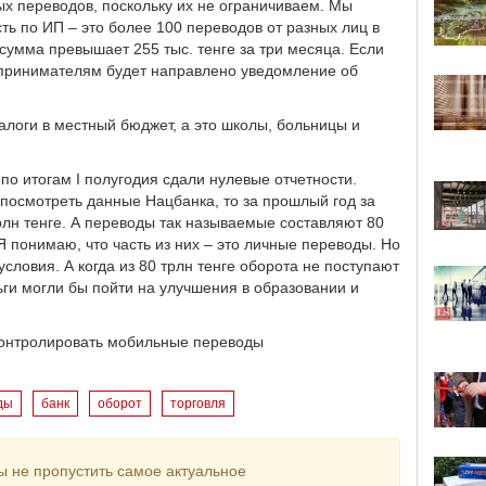
х переводов, поскольку их не ограничиваем. Мы
ь по ИП – это более 100 переводов от разных лиц в
 сумма превышает 255 тыс. тенге за три месяца. Если
едпринимателям будет направлено уведомление об
алоги в местный бюджет, а это школы, больницы и
4 по итогам I полугодия сдали нулевые отчетности.
посмотреть данные Нацбанка, то за прошлый год за
рлн тенге. А переводы так называемые составляют 80
 Я понимаю, что часть из них – это личные переводы. Но
условия. А когда из 80 трлн тенге оборота не поступают
ньги могли бы пойти на улучшения в образовании и
 контролировать мобильные переводы
ды
банк
оборот
торговля
ы не пропустить самое актуальное