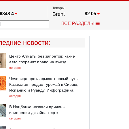
Товары
6348.4
Brent
82.05
67.17
Платина
1763.8
ВСЕ РАЗДЕЛЫ
3885.1
Газ
2.683
25668
Медь
6.6395
709.96
Серебро
64.45
ледние новости
:
4505.6
Золото
4410.5
Центр Алматы без запретов: какие
авто сохранят право на въезд
сегодня
Чечевица прокладывает новый путь:
Казахстан продает урожай в Сирию,
Испанию и Руанду. Инфографика
сегодня
В Нацбанке назвали причины
изменения дизайна теңге
сегодня