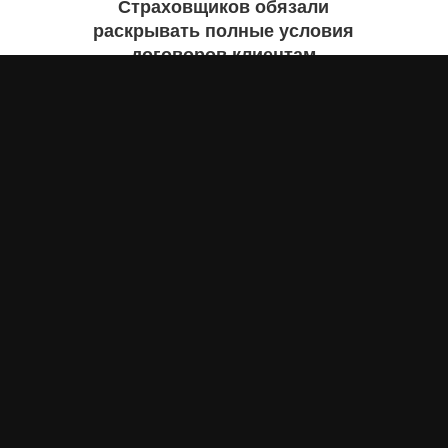
Страховщиков обязали
раскрывать полные условия
договоров клиентам
Айнаш Ондирис
вчера