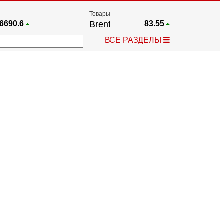
Товары
6690.6
Brent
83.55
67.17
Платина
1759.6
ВСЕ РАЗДЕЛЫ
4036.9
Газ
2.662
25668
Медь
6.591
757.64
Серебро
63.499
4595.2
Золото
4399.7