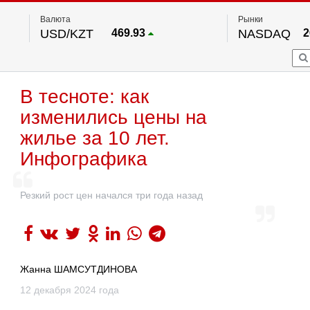
Валюта
Рынки
USD/KZT
469.93
NASDAQ
2
RUB/KZT
5.71
FTSE 100
EUR/KZT
541.64
DOW Ind
5
HKSE
По данным нац. банка РК
В тесноте: как
S&P 500
7
NYSE
2
изменились цены на
жилье за 10 лет.
Инфографика
Резкий рост цен начался три года назад
Жанна ШАМСУТДИНОВА
12 декабря 2024 года