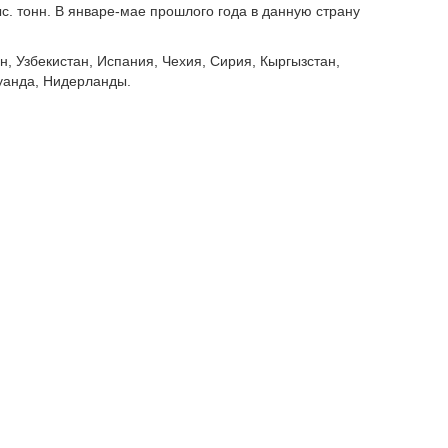
ыс. тонн. В январе-мае прошлого года в данную страну
н, Узбекистан, Испания, Чехия, Сирия, Кыргызстан,
Руанда, Нидерланды.
 4,3 раза. Но объем ввозимой в Казахстан из-за рубежа
ляли из России – 2,3 тыс. тонн (+4,1 раза). Остальной
на активно закупают в Европе и Азии.