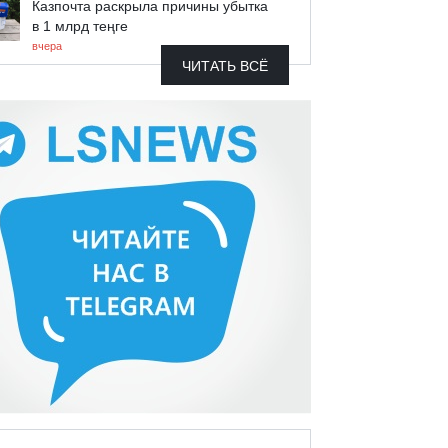
Казпочта раскрыла причины убытка
в 1 млрд теңге
вчера
ЧИТАТЬ ВСЁ