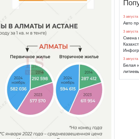
Поп
3 августа
Авто п
3 августа
Смена 
Казахст
Инфогр
3 августа
Белая н
литиев