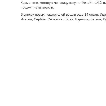
Кроме того, местную чечевицу закупил Китай – 14,2 т
продукт не вывозили.
В список новых покупателей вошли еще 14 стран: Ира
Италия, Сербия, Словакия, Литва, Израиль, Латвия, 
Что касается
импорта
чечевицы, то он тоже вырос – в
продукции гораздо меньше экспорта – 2,4 тыс. тонн.
В основном бобовую культуру на местный рынок отправ
объем завезли из Канады и Пакистана.
Напомним, ранее LS
писал
, что пшеницу из Казахста
Другие инфографики