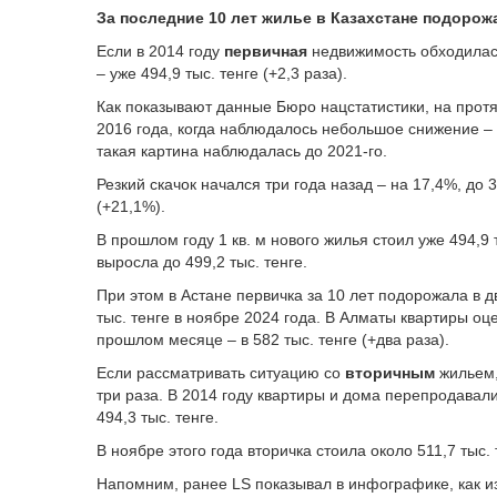
За последние 10 лет жилье в Казахстане подорож
Если в 2014 году
первичная
недвижимость обходилась в
– уже 494,9 тыс. тенге (+2,3 раза).
Как показывают данные Бюро нацстатистики, на прот
2016 года, когда наблюдалось небольшое снижение – 
такая картина наблюдалась до 2021-го.
Резкий скачок начался три года назад – на 17,4%, до 36
(+21,1%).
В прошлом году 1 кв. м нового жилья стоил уже 494,9 т
выросла до 499,2 тыс. тенге.
При этом в Астане первичка за 10 лет подорожала в два
тыс. тенге в ноябре 2024 года. В Алматы квартиры оцен
прошлом месяце – в 582 тыс. тенге (+два раза).
Если рассматривать ситуацию со
вторичным
жильем,
три раза. В 2014 году квартиры и дома перепродавали п
494,3 тыс. тенге.
В ноябре этого года вторичка стоила около 511,7 тыс. т
Напомним, ранее LS показывал в инфографике, как 