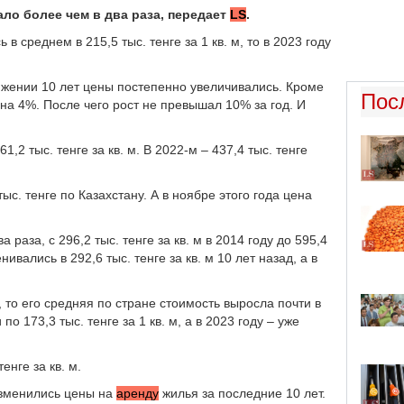
ало более чем в два раза, передает
LS
.
 среднем в 215,5 тыс. тенге за 1 кв. м, то в 2023 году
яжении 10 лет цены постепенно увеличивались. Кроме
Пос
на 4%. После чего рост не превышал 10% за год. И
1,2 тыс. тенге за кв. м. В 2022-м – 437,4 тыс. тенге
ыс. тенге по Казахстану. А в ноябре этого года цена
 раза, с 296,2 тыс. тенге за кв. м в 2014 году до 595,4
ивались в 292,6 тыс. тенге за кв. м 10 лет назад, а в
 то его средняя по стране стоимость выросла почти в
о 173,3 тыс. тенге за 1 кв. м, а в 2023 году – уже
енге за кв. м.
изменились цены на
аренду
жилья за последние 10 лет.