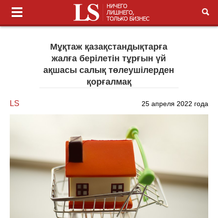
Мұқтаж қазақстандықтарға
жалға берілетін тұрғын үй
ақшасы салық төлеушілерден
қорғалмақ
LS
25 апреля 2022 года