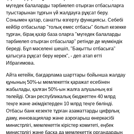
мүгедек балаларды тәрбиелеп отырған отбасыларға
туыстарынан тұрғын үй жалдауға рұқсат беру.
Сонымен қатар, санатты өзгерту функциясы. Себебі
кейбір отбасылар "толық емес отбасы" болып кезекке
тұрған, бірақ қазір база оларға "мүгедек балаларды
тәрбиелеп отырған отбасылар" ретінде де мүмкіндік
береді. Бұл мәселені шешіп, "Бақытты отбасыға"
қатысуға рұқсат беру керек", - деп атап өтті
Ибрагимова.
Айта кетейік, бағдарлама шарттары бойынша жалдау
құнының 50%-ы мемлекеттік қаражат есебінен
жабылады, қалған 50%-ын жалға алушының өзі
төлейді. Оған республикалық бюджеттен 40 млрд
теңге және әкімдіктерден 10 млрд теңге бөлінді.
Отбасы банк кезекте тұрған азаматтарды цифрлық
даму, инновациялар және аэроғарыш өнеркәсібі
министрлігі, мемлекеттік кірістер комитеті, еңбек
министрлігі және басқа да мемлекеттік органдардың