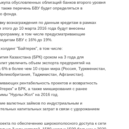
купа обусловленных облигаций банков второго уровня
а также перечень БВУ будет определяться в
го фонда.
вку вознаграждения по данным кредитам в рамках
 этого до 10 марта 2016 года будут внесены
программу, в том числе предусматривающие
редитам БВУ с 16% до 19%.
холдинг "Байтерек", в том числе:
ития Казахстана (БРК) сроком на 3 года для
олит увеличить объем экспорта предприятий на
 6% в более чем 10 стран мира (Россия, Туркменистан,
Великобритания, Таджикистан, Афганистан).
чивающих рентабельность проектов и возвратность
йтерек" и БРК, а также микширования с ранее
ммы "Нурлы-Жол" на 2016 год.
ние валютных займов по индустриальным и
тельных капитальных затрат в связи с удорожанием
роекта по обеспечению широкополосного доступа к сети