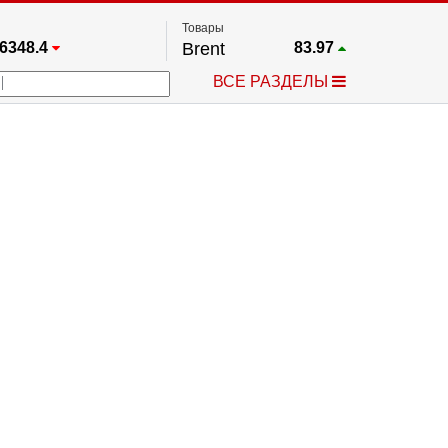
Товары
6348.4
Brent
83.97
67.17
Платина
1750.8
ВСЕ РАЗДЕЛЫ
3885.1
Газ
2.64
5567.8
Медь
6.741
709.96
Серебро
62.53
4484.1
Золото
4325.5