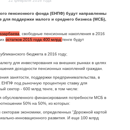
22 февраля 2016 года
ьного пенсионного фонда (ЕНПФ) будут направленны
е для поддержки малого и среднего бизнеса (МСБ),
азарбаева
, свободные пенсионные накопления в 2016
щих
остатков 2015 года 400 млрд
тенге будут
убликанского бюджета в 2016 году;
 валюту для инвестирования на внешних рынках в целях
шения доходности пенсионных накоплений граждан.
ения занятости, поддержки предпринимательства, в
а ЕНПФ под рыночную процентную ставку для
 сектор - 600 млрд тенге, в том числе:
для обусловленного финансирования потребности МСБ в
отношении 50% на 50%, из которых:
м секторам экономики, определенных "Дорожной картой
риально-инновационного развития. И еще 100 млрд