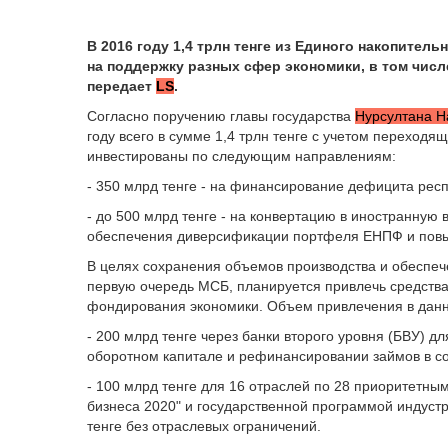
В 2016 году 1,4 трлн тенге из Единого накопител
на поддержку разных сфер экономики, в том числ
передает
LS
.
Согласно поручению главы государства
Нурсултана Н
году всего в сумме 1,4 трлн тенге с учетом переходя
инвестированы по следующим направлениям:
- 350 млрд тенге - на финансирование дефицита респ
- до 500 млрд тенге - на конвертацию в иностранную
обеспечения диверсификации портфеля ЕНПФ и повы
В целях сохранения объемов производства и обеспеч
первую очередь МСБ, планируется привлечь средств
фондирования экономики. Объем привлечения в данный
- 200 млрд тенге через банки второго уровня (БВУ) 
оборотном капитале и рефинансировании займов в со
- 100 млрд тенге для 16 отраслей по 28 приоритетны
бизнеса 2020" и государственной программой индуст
тенге без отраслевых ограничений.