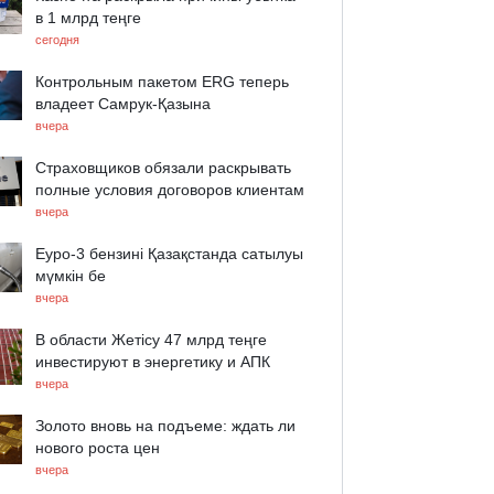
в 1 млрд теңге
сегодня
Контрольным пакетом ERG теперь
владеет Самрук-Қазына
вчера
Страховщиков обязали раскрывать
полные условия договоров клиентам
вчера
Еуро-3 бензині Қазақстанда сатылуы
мүмкін бе
вчера
В области Жетісу 47 млрд теңге
инвестируют в энергетику и АПК
вчера
Золото вновь на подъеме: ждать ли
нового роста цен
вчера