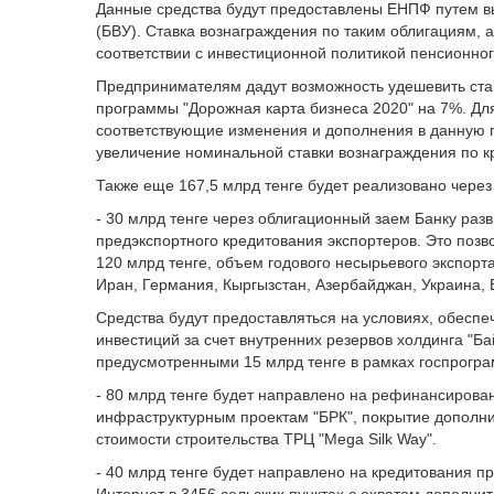
Данные средства будут предоставлены ЕНПФ путем вы
(БВУ). Ставка вознаграждения по таким облигациям, 
соответствии с инвестиционной политикой пенсионно
Предпринимателям дадут возможность удешевить ста
программы "Дорожная карта бизнеса 2020" на 7%. Для
соответствующие изменения и дополнения в данную 
увеличение номинальной ставки вознаграждения по к
Также еще 167,5 млрд тенге будет реализовано через 
- 30 млрд тенге через облигационный заем Банку разв
предэкспортного кредитования экспортеров. Это позв
120 млрд тенге, объем годового несырьевого экспорта
Иран, Германия, Кыргызстан, Азербайджан, Украина, 
Средства будут предоставляться на условиях, обеспе
инвестиций за счет внутренних резервов холдинга "Ба
предусмотренными 15 млрд тенге в рамках госпрогра
- 80 млрд тенге будет направлено на рефинансирова
инфраструктурным проектам "БРК", покрытие дополни
стоимости строительства ТРЦ "Mega Silk Way".
- 40 млрд тенге будет направлено на кредитования п