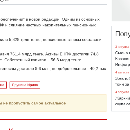
обеспечении" в новой редакции. Одним из основных
Ф и слияние частных накопительных пенсионных
Поп
или 5,828 трлн тенге, пенсионные взносы составили
3 августа
Смена 
авил 761,4 млрд тенге. Активы ЕНПФ достигли 74,8
Казахст
е. Собственный капитал – 56,3 млрд тенге.
Инфогр
зносам достигло 9,6 млн, по добровольным - 40,2 тыс.
4 августа
Золото
тонн за
ика
Ярунина Ирина
4 августа
Жаркий
ы не пропустить самое актуальное
скупают