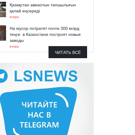
Қазақстан авиаотын тапшылығын
қалай еңсереді
вчера
На мусор потратят почти 300 млрд
теңге: в Казахстане построят новые
заводы
вчера
ЧИТАТЬ ВСЁ