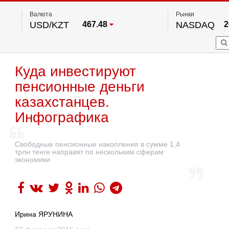
Валюта
Рынки
USD/KZT
467.48
NASDAQ
2
RUB/KZT
5.73
FTSE 100
EUR/KZT
539.52
DOW Ind
5
HKSE
2
По данным нац. банка РК
Куда инвестируют
S&P 500
7
NYSE
2
пенсионные деньги
казахстанцев.
Инфографика
Свободные пенсионные накопления в сумме 1,4
трлн тенге направят по нескольким сферам
экономики
Ирина ЯРУНИНА