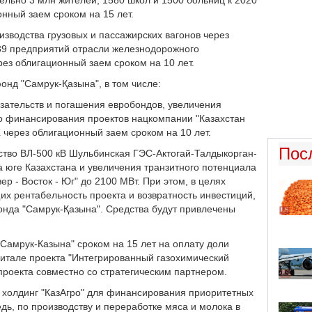
тельно 3 млн жителей, 1580 школ и 1500 больниц к 2020
онный заем сроком на 15 лет.
оизводства грузовых и пассажирских вагонов через
 39 предприятий отрасли железнодорожного
ез облигационный заем сроком на 10 лет.
онд "Самрук-Қазына", в том числе:
зательств и погашения евробондов, увеличения
о финансирования проектов нацкомпании "Казахстан
через облигационный заем сроком на 10 лет.
Пос
ьство ВЛ-500 кВ Шульбинская ГЭС-Актогай-Талдыкорган-
юге Казахстана и увеличения транзитного потенциала
р - Восток - Юг" до 2100 МВт. При этом, в целях
х рентабельность проекта и возвратность инвестиций,
онда "Самрук-Қазына". Средства будут привлечены
"Самрук-Казына" сроком на 15 лет на оплату доли
итале проекта "Интегрированный газохимический
проекта совместно со стратегическим партнером.
з холдинг "КазАгро" для финансирования приоритетных
ь, по производству и переработке мяса и молока в