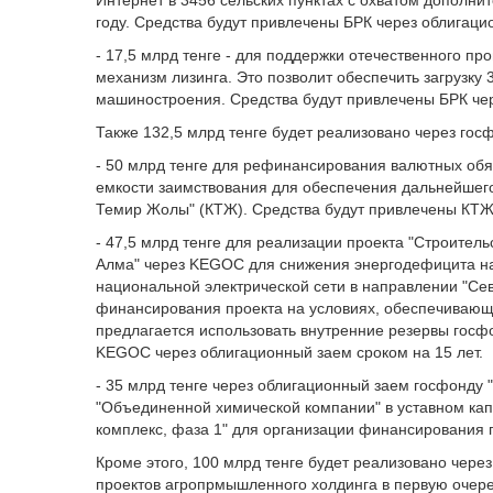
Интернет в 3456 сельских пунктах с охватом дополни
году. Средства будут привлечены БРК через облигаци
- 17,5 млрд тенге - для поддержки отечественного пр
механизм лизинга. Это позволит обеспечить загрузку
машиностроения. Средства будут привлечены БРК чер
Также 132,5 млрд тенге будет реализовано через госф
- 50 млрд тенге для рефинансирования валютных обя
емкости заимствования для обеспечения дальнейшег
Темир Жолы" (КТЖ). Средства будут привлечены КТЖ 
- 47,5 млрд тенге для реализации проекта "Строител
Алма" через KEGOC для снижения энергодефицита на 
национальной электрической сети в направлении "Севе
финансирования проекта на условиях, обеспечивающи
предлагается использовать внутренние резервы госф
KEGOC через облигационный заем сроком на 15 лет.
- 35 млрд тенге через облигационный заем госфонду 
"Объединенной химической компании" в уставном кап
комплекс, фаза 1" для организации финансирования 
Кроме этого, 100 млрд тенге будет реализовано чере
проектов агропрмышленного холдинга в первую очеред