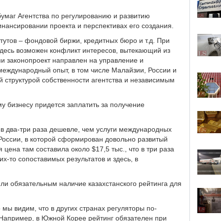
умаг Агентства по регулированию и развитию
инансировании проекта и перспективах его создания.
утов – фондовой биржи, кредитных бюро и т.д. При
 здесь возможен конфликт интересов, вытекающий из
ми законопроект направлен на управление и
международный опыт, в том числе Малайзии, России и
й структурой собственности агентства и независимым
му бизнесу придется заплатить за получение
 в два-три раза дешевле, чем услуги международных
России, в которой сформирован довольно развитый
 цена там составила около $17,5 тыс., что в три раза
х-то сопоставимых результатов и здесь, в
ли обязательным наличие казахстанского рейтинга для
 мы видим, что в других странах регуляторы по-
. Например, в Южной Корее рейтинг обязателен при