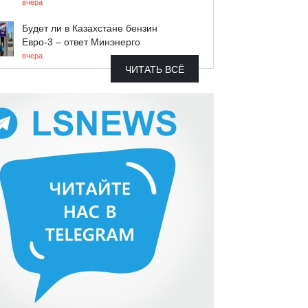
вчера
Будет ли в Казахстане бензин
Евро-3 – ответ Минэнерго
вчера
ЧИТАТЬ ВСЁ