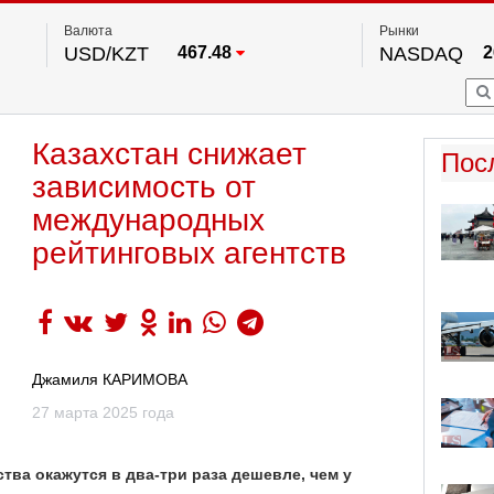
Валюта
Рынки
USD/KZT
467.48
NASDAQ
2
RUB/KZT
5.73
FTSE 100
EUR/KZT
539.52
DOW Ind
5
HKSE
2
По данным нац. банка РК
Казахстан снижает
S&P 500
7
Пос
NYSE
2
зависимость от
международных
рейтинговых агентств
Джамиля КАРИМОВА
27 марта 2025 года
ства окажутся в два-три раза дешевле, чем у