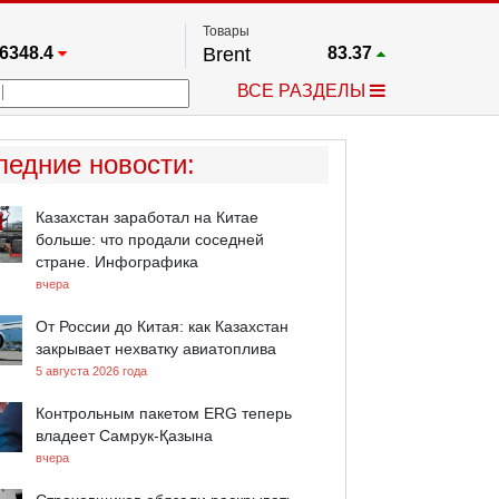
Товары
6348.4
Brent
83.37
67.17
Платина
1743
ВСЕ РАЗДЕЛЫ
3885.1
Газ
2.624
5469.5
Медь
6.7195
709.96
Серебро
61.91
ледние новости
:
4484.1
Золото
4299.8
Казахстан заработал на Китае
больше: что продали соседней
стране. Инфографика
вчера
От России до Китая: как Казахстан
закрывает нехватку авиатоплива
5 августа 2026 года
Контрольным пакетом ERG теперь
владеет Самрук-Қазына
вчера