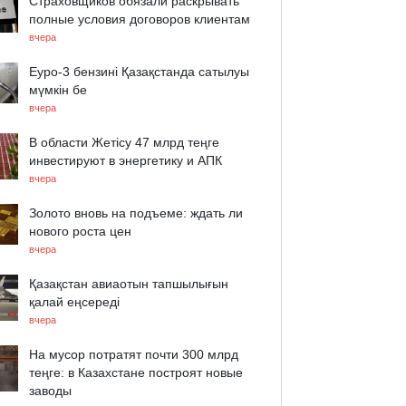
Страховщиков обязали раскрывать
полные условия договоров клиентам
вчера
Еуро-3 бензині Қазақстанда сатылуы
мүмкін бе
вчера
В области Жетісу 47 млрд теңге
инвестируют в энергетику и АПК
вчера
Золото вновь на подъеме: ждать ли
нового роста цен
вчера
Қазақстан авиаотын тапшылығын
қалай еңсереді
вчера
На мусор потратят почти 300 млрд
теңге: в Казахстане построят новые
заводы