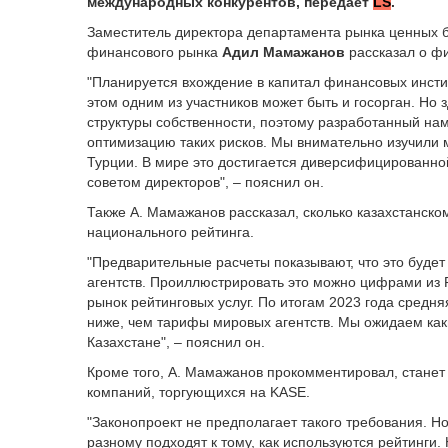
международных конкурентов,
передает
LS
.
Заместитель директора департамента рынка ценных б
финансового рынка
Адил Мамажанов
рассказал о ф
"Планируется вхождение в капитал финансовых инстит
этом одним из участников может быть и госорган. Но
структуры собственности, поэтому разработанный на
оптимизацию таких рисков. Мы внимательно изучили 
Турции. В мире это достигается диверсифицированно
советом директоров", – пояснил он.
Также А. Мамажанов рассказал, сколько казахстанско
национального рейтинга.
"Предварительные расчеты показывают, что это будет
агентств. Проиллюстрировать это можно цифрами из 
рынок рейтинговых услуг. По итогам 2023 года средняя
ниже, чем тарифы мировых агентств. Мы ожидаем каки
Казахстане", – пояснил он.
Кроме того, А. Мамажанов прокомментировал, станет 
компаний, торгующихся на KASE.
"Законопроект не предполагает такого требования. Но
разному подходят к тому, как используются рейтинги