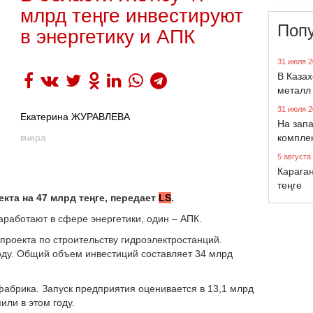
млрд теңге инвестируют
Поп
в энергетику и АПК
31 июля 2
В Каза
металл
31 июля 2
Екатерина ЖУРАВЛЕВА
На запа
вчера
компле
5 августа
Караган
теңге
екта на 47 млрд теңге, передает
LS
.
аработают в сфере энергетики, один – АПК.
 проекта по строительству гидроэлектростанций.
году. Общий объем инвестиций составляет 34 млрд
фабрика. Запуск предприятия оценивается в 13,1 млрд
или в этом году.